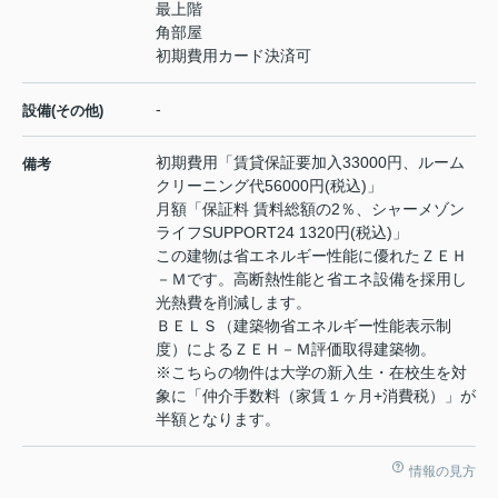
最上階
角部屋
初期費用カード決済可
-
設備(その他)
初期費用「賃貸保証要加入33000円、ルーム
備考
クリーニング代56000円(税込)」
月額「保証料 賃料総額の2％、シャーメゾン
ライフSUPPORT24 1320円(税込)」
この建物は省エネルギー性能に優れたＺＥＨ
－Ｍです。高断熱性能と省エネ設備を採用し
光熱費を削減します。
ＢＥＬＳ（建築物省エネルギー性能表示制
度）によるＺＥＨ－Ｍ評価取得建築物。
※こちらの物件は大学の新入生・在校生を対
象に「仲介手数料（家賃１ヶ月+消費税）」が
半額となります。
情報の見方