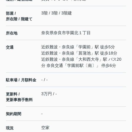
3階 / 3階 / 3階建
部屋 /
所在階 / 階建て
奈良県
奈良市
学園北
１丁目
所在地
近鉄難波・奈良線
「
学園前
」駅 徒歩5分
交通
近鉄難波・奈良線
「
菖蒲池
」駅 徒歩18分
近鉄難波・奈良線
「
大和西大寺
」駅 バス20
分 奈良交通「学園前駅〔南〕」 停歩6分
- / -
駐車場 / 月額料金
3万円 / -
更新料 /
更新事務手数料
-
契約期間
空家
現況