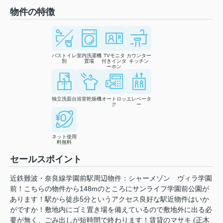
物件の特徴
バストイレ
室内洗濯機
TVモニタ
カウンター
別
置場
付きインタ
キッチン
ーホン
独立洗面台
浴室乾燥機
オートロッ
エレベータ
ク
ー
ネット使用
料無料
セールスポイント
近鉄難波・奈良線学園前駅周辺物件：シャーメゾン ヴィラ学園
前！こちらの物件から148mのところにサンライフ学園前公園が
あります！駅から徒歩5分というアクセス良好な駅近物件はいか
がですか！敷地内にゴミ置き場を備えているので敷地外に出る必
要が無く、ごみ出しが短時間で終わります！賃貸のマサキ (正木