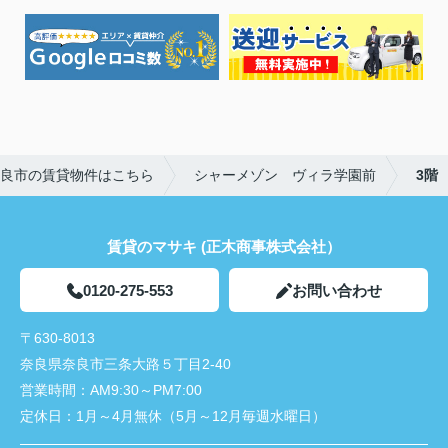
良市の賃貸物件はこちら
シャーメゾン ヴィラ学園前
3階
賃貸のマサキ (正木商事株式会社）
0120-275-553
お問い合わせ
〒630-8013
奈良県奈良市三条大路５丁目2-40
営業時間：
AM9:30～PM7:00
定休日：
1月～4月無休（5月～12月毎週水曜日）