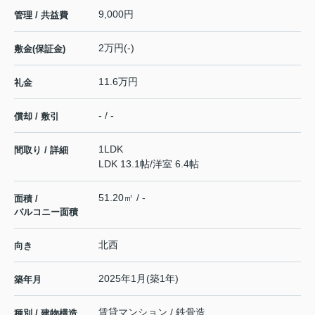
9,000円
管理 / 共益費
2万円(-)
敷金(保証金)
11.6万円
礼金
- / -
償却 / 敷引
1LDK
間取り / 詳細
LDK 13.1帖
/
洋室 6.4帖
51.20㎡ / -
面積 /
バルコニー面積
北西
向き
2025年1月(築1年)
築年月
賃貸マンション / 鉄骨造
種別 / 建物構造