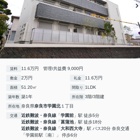
11.6万円 管理/共益費 9,000円
賃料
2万円
11.6万円
敷金
礼金
51.20㎡
1LDK
面積
間取り
築1年
3階/3階建
築年数
所在階
奈良県
奈良市
学園北
１丁目
所在地
近鉄難波・奈良線
「
学園前
」駅 徒歩5分
交通
近鉄難波・奈良線
「
菖蒲池
」駅 徒歩18分
近鉄難波・奈良線
「
大和西大寺
」駅 バス20分 奈良交通
「学園前駅〔南〕」 停歩6分