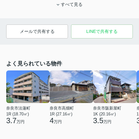
すべて見る
メールで共有する
LINEで共有する
よく見られている物件
奈良市法蓮町
奈良市高畑町
奈良市阪新屋町
1R (18.70㎡)
1R (27.16㎡)
1K (20.16㎡)
1
3.7
4
3.5
万円
万円
万円