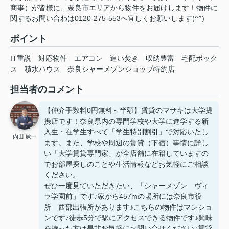
商事）が皆様に、奈良市エリアから物件をお届けします！物件に
関するお問い合わは0120-275-553へ宜しくお願いします(^^)
ポイント
IT重説
対応物件
エアコン
追い焚き
収納豊富
宅配ボック
ス
積水ハウス
奈良シャーメゾンショップ特約店
担当者のコメント
【仲介手数料0円無料～半額】賃貸のマサキは大学提
携店です！奈良県内の専門学校や大学に進学する新
入生・在学生すべて「学生特別割引」で対応いたし
内田 紘一
ます。また、学校や周辺の賃貸（下宿）事情に詳し
い「大学賃貸専門家」が全店舗に在籍していますの
でお部屋探しのことや生活情報などお気軽にご相談
ください。
ぜひ一度見ていただきたい、「シャーメゾン ヴィ
ラ学園前」です♪家から457mの場所には奈良市役
所 西部出張所があります♪こちらの物件はマンショ
ンです♪徒歩5分で駅にアクセスできる物件です♪興味
を持った方は是非お気軽にお問い合せください♪賃貸