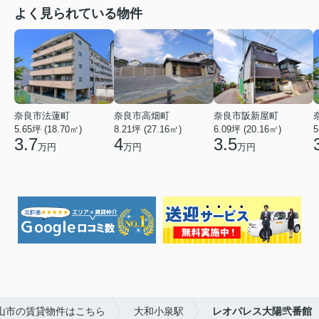
よく見られている物件
奈良市法蓮町
奈良市高畑町
奈良市阪新屋町
5.65坪 (18.70㎡)
8.21坪 (27.16㎡)
6.09坪 (20.16㎡)
5
3.7
4
3.5
万円
万円
万円
山市の賃貸物件はこちら
大和小泉駅
レオパレス大陽弐番館