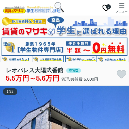
0
メニュー
レオパレス大陽弐番館
空室2
5.5万円～5.6万円
管理/共益費 5,000円
1
/
22