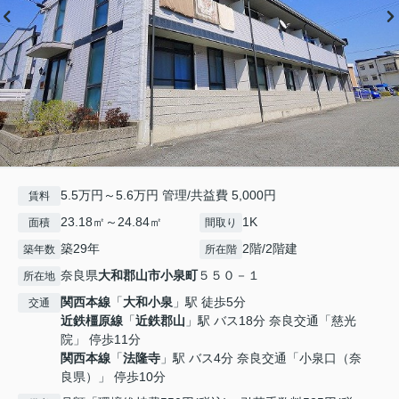
5.5万円～5.6万円 管理/共益費 5,000円
賃料
23.18㎡～24.84㎡
1K
面積
間取り
築29年
2階/2階建
築年数
所在階
奈良県
大和郡山市
小泉町
５５０－１
所在地
関西本線
「
大和小泉
」駅 徒歩5分
交通
近鉄橿原線
「
近鉄郡山
」駅 バス18分 奈良交通「慈光
院」 停歩11分
関西本線
「
法隆寺
」駅 バス4分 奈良交通「小泉口（奈
良県）」 停歩10分