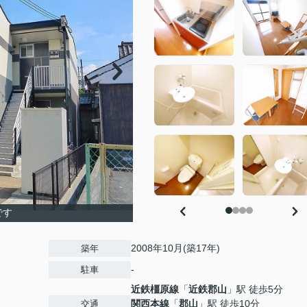
です
2008年10月(築17年)
築年
-
駐車
近鉄橿原線
「
近鉄郡山
」駅 徒歩5分
関西本線
「
郡山
」駅 徒歩10分
交通