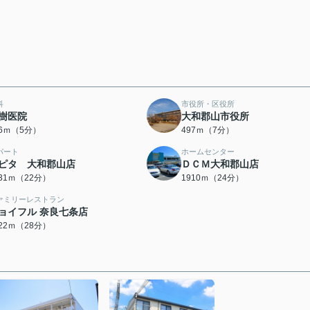
科
市役所・区役所
樹医院
大和郡山市役所
66ｍ（5分）
497ｍ（7分）
パート
ホームセンター
ピタ 大和郡山店
ＤＣＭ大和郡山店
731ｍ（22分）
1910ｍ（24分）
ァミリーレストラン
ョイフル 奈良七条店
222ｍ（28分）