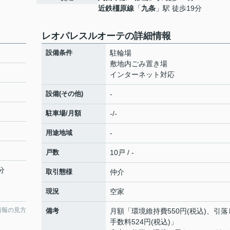
近鉄橿原線
「
九条
」駅 徒歩19分
レオパレスルオーテの詳細情報
設備条件
駐輪場
敷地内ごみ置き場
インターネット対応
設備(その他)
-
駐車場/月額
-/-
用途地域
-
戸数
10戸 / -
分
取引態様
仲介
現況
空家
情報の見方
備考
月額「環境維持費550円(税込)、引落
手数料524円(税込)」