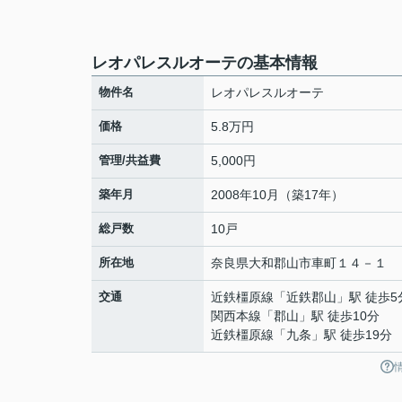
レオパレスルオーテの基本情報
物件名
レオパレスルオーテ
価格
5.8万円
管理/共益費
5,000円
築年月
2008年10月（築17年）
総戸数
10戸
所在地
奈良県
大和郡山市
車町
１４－１
交通
近鉄橿原線
「
近鉄郡山
」駅 徒歩5
関西本線
「
郡山
」駅 徒歩10分
近鉄橿原線
「
九条
」駅 徒歩19分