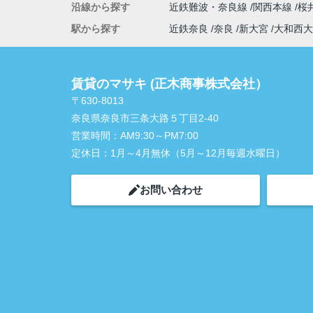
沿線から探す
近鉄難波・奈良線
関西本線
桜
駅から探す
近鉄奈良
奈良
新大宮
大和西大
賃貸のマサキ (正木商事株式会社）
〒630-8013
奈良県奈良市三条大路５丁目2-40
営業時間：
AM9:30～PM7:00
定休日：
1月～4月無休（5月～12月毎週水曜日）
お問い合わせ