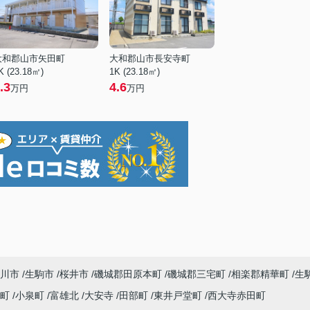
大和郡山市矢田町
大和郡山市長安寺町
K (23.18㎡)
1K (23.18㎡)
.3
4.6
万円
万円
川市
生駒市
桜井市
磯城郡田原本町
磯城郡三宅町
相楽郡精華町
生
寺町
小泉町
富雄北
大安寺
田部町
東井戸堂町
西大寺赤田町