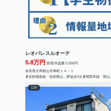
レオパレスルオーテ
5.8万円
管理/共益費 5,000円
奈良県
大和郡山市
車町
１４－１
近鉄橿原線「近鉄郡山」駅徒歩5分
関西本線「郡山
1
/
29