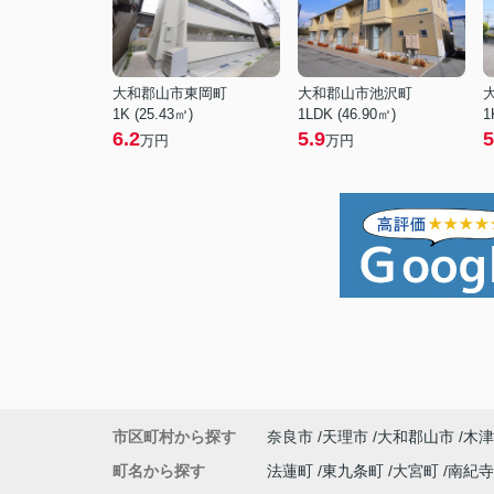
大和郡山市東岡町
大和郡山市池沢町
1K (25.43㎡)
1LDK (46.90㎡)
1
6.2
5.9
5
万円
万円
市区町村から探す
奈良市
天理市
大和郡山市
木津
町名から探す
法蓮町
東九条町
大宮町
南紀