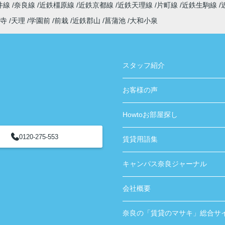
井線
奈良線
近鉄橿原線
近鉄京都線
近鉄天理線
片町線
近鉄生駒線
寺
天理
学園前
前栽
近鉄郡山
菖蒲池
大和小泉
スタッフ紹介
お客様の声
Howtoお部屋探し
0120-275-553
賃貸用語集
キャンパス奈良ジャーナル
会社概要
奈良の「賃貸のマサキ」総合サ