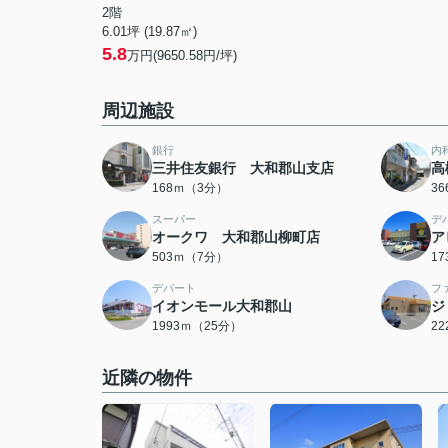
2階
6.01坪 (19.87㎡)
5.8
万円(9650.58円/坪)
周辺施設
銀行
内
三井住友銀行 大和郡山支店
高
168ｍ（3分）
3
スーパー
デ
オークワ 大和郡山柳町店
ア
503ｍ（7分）
1
デパート
フ
イオンモール大和郡山
ジ
1993ｍ（25分）
2
近隣の物件