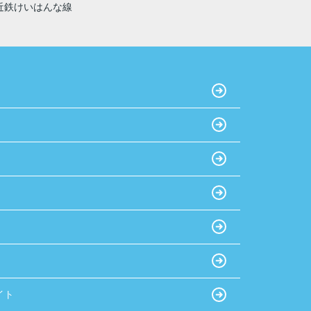
近鉄けいはんな線
イト