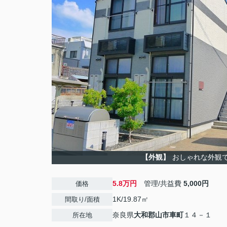
【外観】
おしゃれな外観
5.8万円
管理/共益費
5,000円
価格
1K/19.87㎡
間取り/面積
奈良県
大和郡山市
車町
１４－１
所在地