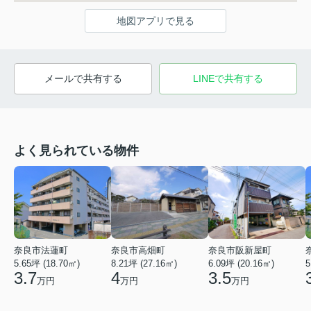
地図アプリで見る
メールで共有する
LINEで共有する
よく見られている物件
奈良市法蓮町
奈良市高畑町
奈良市阪新屋町
5.65坪 (18.70㎡)
8.21坪 (27.16㎡)
6.09坪 (20.16㎡)
5
3.7
4
3.5
万円
万円
万円