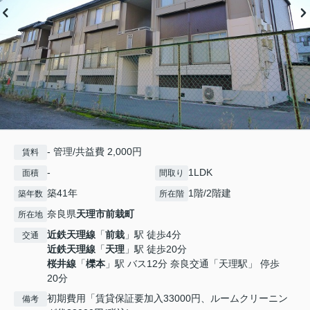
- 管理/共益費 2,000円
賃料
-
1LDK
面積
間取り
築41年
1階/2階建
築年数
所在階
奈良県
天理市
前栽町
所在地
近鉄天理線
「
前栽
」駅 徒歩4分
交通
近鉄天理線
「
天理
」駅 徒歩20分
桜井線
「
櫟本
」駅 バス12分 奈良交通「天理駅」 停歩
20分
初期費用「賃貸保証要加入33000円、ルームクリーニン
備考