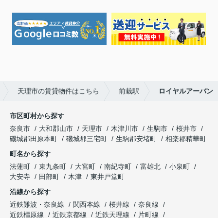
天理市の賃貸物件はこちら
前栽駅
ロイヤルアーバン
市区町村から探す
奈良市
大和郡山市
天理市
木津川市
生駒市
桜井市
磯城郡田原本町
磯城郡三宅町
生駒郡安堵町
相楽郡精華町
町名から探す
法蓮町
東九条町
大宮町
南紀寺町
富雄北
小泉町
大安寺
田部町
木津
東井戸堂町
沿線から探す
近鉄難波・奈良線
関西本線
桜井線
奈良線
近鉄橿原線
近鉄京都線
近鉄天理線
片町線