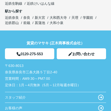
近鉄生駒線
近鉄けいはんな線
駅から探す
近鉄奈良
奈良
新大宮
大和西大寺
天理
学園前
近鉄郡山
前栽
菖蒲池
大和小泉
賃貸のマサキ (正木商事株式会社）
0120-275-553
お問い合わせ
〒630-8013
奈良県奈良市三条大路５丁目2-40
営業時間：
AM9:30～PM7:00
定休日：
1月～4月無休（5月～12月毎週水曜日）
スタッフ紹介
お客様の声