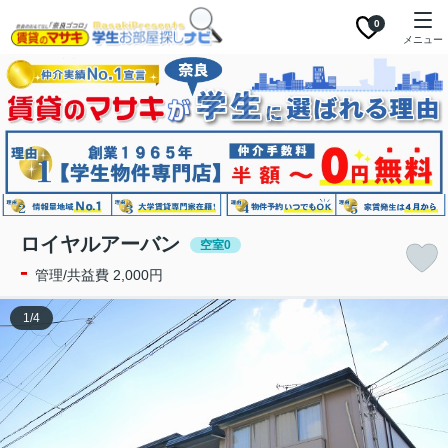
0
メニュー
ロイヤルアーバン
空室0
-
管理/共益費 2,000円
1
/
4