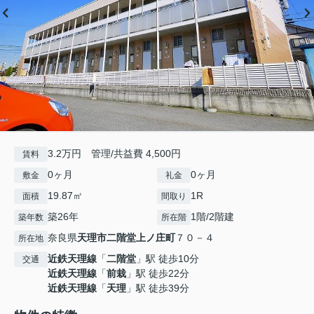
3.2万円 管理/共益費 4,500円
賃料
0ヶ月
0ヶ月
敷金
礼金
19.87㎡
1R
面積
間取り
築26年
1階/2階建
築年数
所在階
奈良県
天理市
二階堂上ノ庄町
７０－４
所在地
近鉄天理線
「
二階堂
」駅 徒歩10分
交通
近鉄天理線
「
前栽
」駅 徒歩22分
近鉄天理線
「
天理
」駅 徒歩39分