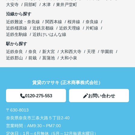
大安寺
田部町
木津
東井戸堂町
沿線から探す
近鉄難波・奈良線
関西本線
桜井線
奈良線
近鉄橿原線
近鉄京都線
近鉄天理線
片町線
近鉄生駒線
近鉄けいはんな線
駅から探す
近鉄奈良
奈良
新大宮
大和西大寺
天理
学園前
近鉄郡山
前栽
菖蒲池
大和小泉
賃貸のマサキ (正木商事株式会社）
0120-275-553
お問い合わせ
〒630-8013
奈良県奈良市三条大路５丁目2-40
営業時間：
AM9:30～PM7:00
定休日：
1月～4月無休（5月～12月毎週水曜日）