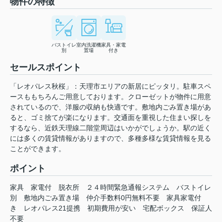
物件の特徴
バストイレ
室内洗濯機
家具・家電
別
置場
付き
セールスポイント
「レオパレス秋桜」：天理市エリアの新居にピッタリ。駐車スペ
ースももちろんご用意しております。クローゼットが物件に用意
されているので、洋服の収納も快適です。敷地内ごみ置き場があ
ると、ゴミ捨てが楽になります。交通面を重視した住まい探しを
するなら、近鉄天理線二階堂周辺はいかがでしょうか。駅の近く
には多くの賃貸情報がありますので、多種多様な賃貸情報を見る
ことができます。
ポイント
家具
家電付
脱衣所
２４時間緊急通報システム
バストイレ
別
敷地内ごみ置き場
仲介手数料0円無料不要
家具家電付
き
レオパレス21提携
初期費用が安い
宅配ボックス
保証人
不要