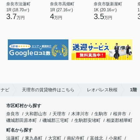
奈良市法蓮町
奈良市高畑町
奈良市阪新屋町
1R (18.70㎡)
1R (27.16㎡)
1K (20.16㎡)
1
3.7
4
3.5
万円
万円
万円
しナビ
天理市の賃貸物件はこちら
レオパレス秋桜
1階
市区町村から探す
奈良市
大和郡山市
天理市
木津川市
生駒市
桜井市
磯城郡田原本町
磯城郡三宅町
生駒郡安堵町
相楽郡精華町
町名から探す
法蓮町
東九条町
大宮町
南紀寺町
富雄北
小泉町