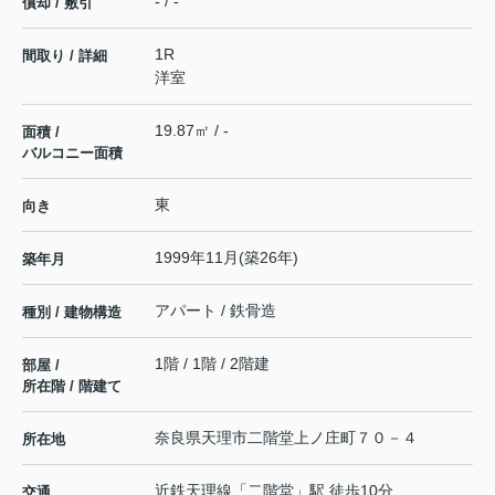
- / -
償却 / 敷引
1R
間取り / 詳細
洋室
19.87㎡ / -
面積 /
バルコニー面積
東
向き
1999年11月(築26年)
築年月
アパート / 鉄骨造
種別 / 建物構造
1階 / 1階 / 2階建
部屋 /
所在階 / 階建て
奈良県
天理市
二階堂上ノ庄町
７０－４
所在地
近鉄天理線
「
二階堂
」駅 徒歩10分
交通