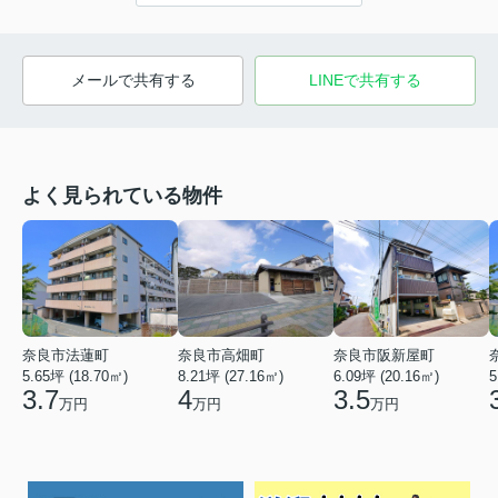
メールで共有する
LINEで共有する
よく見られている物件
奈良市法蓮町
奈良市高畑町
奈良市阪新屋町
5.65坪 (18.70㎡)
8.21坪 (27.16㎡)
6.09坪 (20.16㎡)
5
3.7
4
3.5
万円
万円
万円