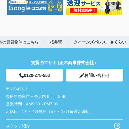
市の賃貸物件はこちら
桜井駅
クイーンズパレス さくらい
賃貸のマサキ (正木商事株式会社）
0120-275-553
お問い合わせ
〒630-8013
奈良県奈良市三条大路５丁目2-40
営業時間：
AM9:30～PM7:00
定休日：
1月～4月無休（5月～12月毎週水曜日）
スタッフ紹介