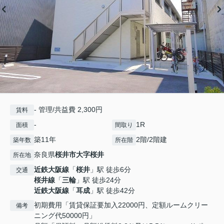
- 管理/共益費 2,300円
賃料
-
1R
面積
間取り
築11年
2階/2階建
築年数
所在階
奈良県
桜井市
大字桜井
所在地
近鉄大阪線
「
桜井
」駅 徒歩6分
交通
桜井線
「
三輪
」駅 徒歩24分
近鉄大阪線
「
耳成
」駅 徒歩42分
初期費用「賃貸保証要加入22000円、定額ルームクリー
備考
ニング代50000円」