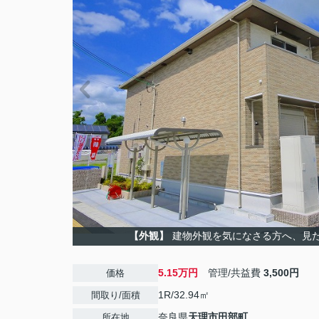
【外観】
建物外観を気になさる方へ、見
5.15万円
管理/共益費
3,500円
価格
1R/32.94㎡
間取り/面積
奈良県
天理市
田部町
所在地