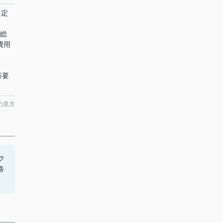
、定
額総
費用
必要
の見方
ク
絡