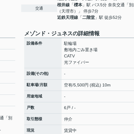
桜井線
「
櫟本
」駅 バス5分 奈良交通「別
交通
（天理市）」 停歩7分
近鉄天理線
「
二階堂
」駅 徒歩52分
メゾンド・ジュネスの詳細情報
設備条件
駐輪場
敷地内ごみ置き場
CATV
光ファイバー
設備(その他)
-
駐車場/月額
空有/5,500円 (税込) 10m
用途地域
-
戸数
6戸 / -
交通「別
取引態様
仲介
分
現況
賃貸中