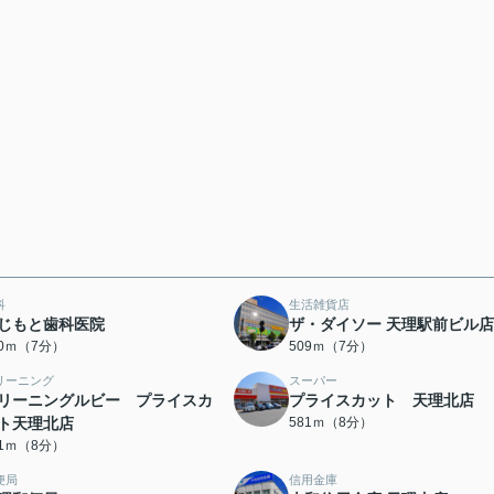
科
生活雑貨店
じもと歯科医院
ザ・ダイソー 天理駅前ビル店
00ｍ（7分）
509ｍ（7分）
リーニング
スーパー
リーニングルビー プライスカ
プライスカット 天理北店
ト天理北店
581ｍ（8分）
81ｍ（8分）
便局
信用金庫