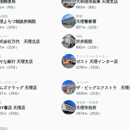
理郵便局
大和信用金庫 天理支店
51ｍ（9分）
663ｍ（9分）
合病院
警察
理よろづ相談所病院
天理警察署
48ｍ（10分）
827ｍ（11分）
ーパー
内科
式会社万代 天理北店
沢井医院
42ｍ（11分）
892ｍ（12分）
行
ファミリーレストラン
そな銀行 天理支店
ガスト 天理インター店
61ｍ（13分）
1156ｍ（15分）
ラッグストア
スーパー
ムズドラッグ 天理店
ザ・ビッグエクストラ 天理
447ｍ（19分）
1620ｍ（21分）
店
市役所・区役所
AY書店 天理店
天理市役所
822ｍ（23分）
1974ｍ（25分）
電製品