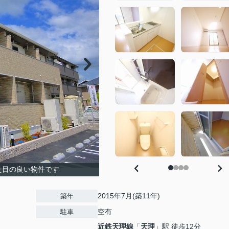
た目の良い物件です
2015年7月(築11年)
築年
空有
駐車
近鉄天理線
「
天理
」駅 徒歩12分