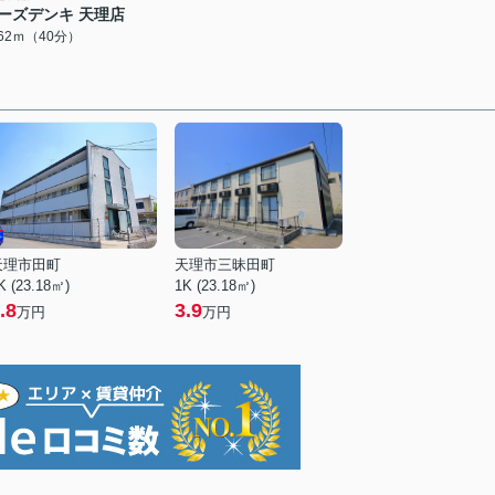
ーズデンキ 天理店
162ｍ（40分）
天理市田町
天理市三昧田町
K (23.18㎡)
1K (23.18㎡)
.8
3.9
万円
万円