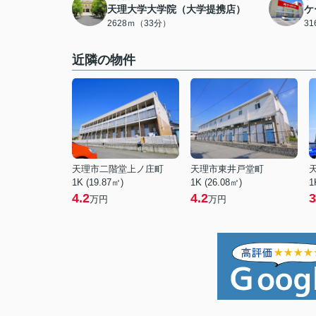
天理大学大学院（大学提携店）
ケ
2628ｍ（33分）
3
近隣の物件
天理市二階堂上ノ庄町
天理市東井戸堂町
1K (19.87㎡)
1K (26.08㎡)
1
4.2
4.2
3
万円
万円