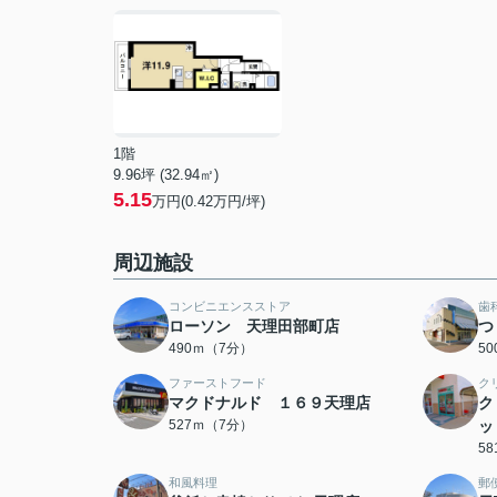
1階
9.96坪 (32.94㎡)
5.15
万円(0.42万円/坪)
周辺施設
コンビニエンスストア
歯
ローソン 天理田部町店
つ
490ｍ（7分）
5
ファーストフード
ク
マクドナルド １６９天理店
ク
527ｍ（7分）
ッ
5
和風料理
郵