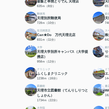
釜飯と串焼とりでん 天理店
天
635ｍ（8分）
6
郵便局
総
天理別所郵便局
天
728ｍ（10分）
7
生活雑貨店
ス
Can★Do 万代天理北店
株
831ｍ（11分）
8
大学
銀
天理大学別所キャンパス（大学提
り
携店）
9
958ｍ（12分）
クリニック
ド
ふくしまクリニック
エ
1238ｍ（16分）
1
図書館
書
天理市立図書館（てんりしりつと
W
しょかん）
1
1734ｍ（22分）
大学院
家