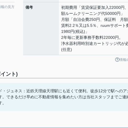
情報の見方
備考
初期費用「賃貸保証要加入22000円
額ルームクリーニング代50000円」
月額「自治会費250円、保証料 月
賃料2.2％又は5.5％、ruumサポート
1980円(税込)」
2年毎に更新事務手数料22000円。
浄水器利用時別途カートリッジ代が
(任意)
情報
イント)
ド・ジュネス：近鉄天理線天理駅にも近くて便利。徒歩12分で駅へのア
す。できるだけ早めに不動産情報を集めたい方は当社スタッフまでご連
す。