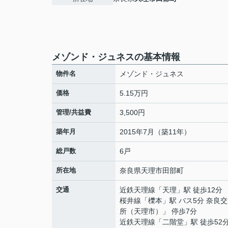
メゾンド・ジュネスの基本情報
物件名
メゾンド・ジュネス
価格
5.15万円
管理/共益費
3,500円
築年月
2015年7月（築11年）
総戸数
6戸
所在地
奈良県
天理市
田部町
交通
近鉄天理線
「
天理
」駅 徒歩12分
桜井線
「
櫟本
」駅 バス5分 奈良
所（天理市）」 停歩7分
近鉄天理線
「
二階堂
」駅 徒歩52