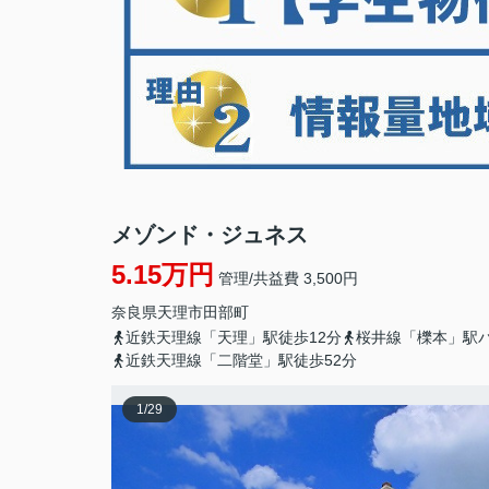
メゾンド・ジュネス
5.15万円
管理/共益費 3,500円
奈良県
天理市
田部町
近鉄天理線「天理」駅徒歩12分
桜井線「櫟本」駅
近鉄天理線「二階堂」駅徒歩52分
1
/
29