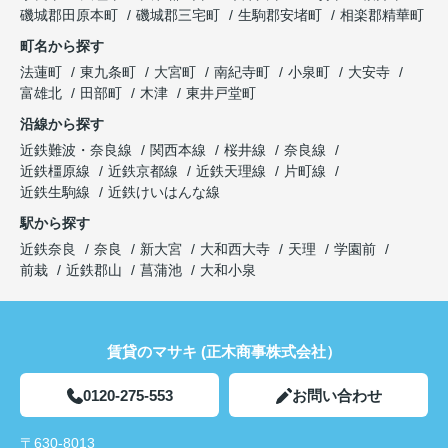
磯城郡田原本町
磯城郡三宅町
生駒郡安堵町
相楽郡精華町
町名から探す
法蓮町
東九条町
大宮町
南紀寺町
小泉町
大安寺
富雄北
田部町
木津
東井戸堂町
沿線から探す
近鉄難波・奈良線
関西本線
桜井線
奈良線
近鉄橿原線
近鉄京都線
近鉄天理線
片町線
近鉄生駒線
近鉄けいはんな線
駅から探す
近鉄奈良
奈良
新大宮
大和西大寺
天理
学園前
前栽
近鉄郡山
菖蒲池
大和小泉
賃貸のマサキ (正木商事株式会社）
0120-275-553
お問い合わせ
〒630-8013