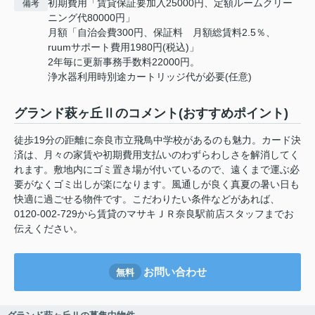
初期費用「賃貸保証要加入25000円、定額ルームクリー
備考
ニング代80000円」
月額「自治会費300円、保証料 月額総賃料2.5％、
ruumサポート費用1980円(税込)」
2年毎に更新事務手数料22000円。
浄水器利用時別途カートリッジ代が必要(任意)
グランド萩ヶ丘Ⅱのコメント(おすすめポイント)
徒歩19分の距離に奈良市立飛鳥中学校があるのも魅力。カード決
済は、月々の家賃や初期費用支払いのわずらわしさを解消してく
れます。敷地内にゴミ置き場が付いているので、遠くまで運ぶ必
要がなくゴミ出しが楽になります。風通しが良く真夏の暑い日も
快適に過ごせる物件です。こだわりたい条件などがあれば、
0120-002-729から賃貸のマサキＪＲ奈良駅前店スタッフまでお
伝えください。
お問い合わせ
無料