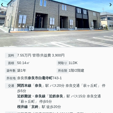
7.55万円 管理/共益費 3,900円
賃料
50.14㎡
1LDK
面積
間取り
築1年
1階/2階建
築年数
所在階
奈良県
奈良市
白毫寺町
743-1
所在地
関西本線
「
奈良
」駅 バス20分 奈良交通「萩ヶ丘町」 停
交通
歩5分
近鉄難波・奈良線
「
近鉄奈良
」駅 バス15分 奈良交通
「萩ヶ丘町」 停歩5分
桜井線
「
京終
」駅 徒歩20分