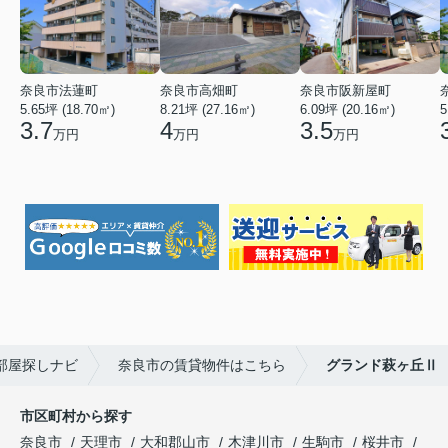
奈良市法蓮町
奈良市高畑町
奈良市阪新屋町
5.65坪 (18.70㎡)
8.21坪 (27.16㎡)
6.09坪 (20.16㎡)
5
3.7
4
3.5
万円
万円
万円
部屋探しナビ
奈良市の賃貸物件はこちら
グランド萩ヶ丘Ⅱ
市区町村から探す
奈良市
天理市
大和郡山市
木津川市
生駒市
桜井市