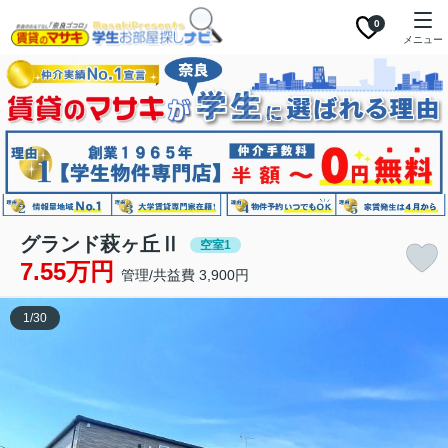
0
メニュー
グランド萩ヶ丘Ⅱ
空室1
7.55万円
管理/共益費 3,900円
1
/
30