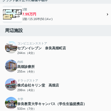
グランド萩ヶ丘Ⅱの募集中物件
1階
7.55万円
1階 / 15.16坪(50.14㎡)
周辺施設
コンビニエンスストア
セブンイレブン 奈良高畑町店
244ｍ（4分）
内科
高畑診療所
255ｍ（4分）
ドラッグストア
株式会社キリン堂 高畑店
299ｍ（4分）
大学
奈良教育大学キャンパス（学生生協提携店）
533ｍ（7分）