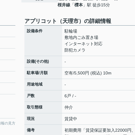
桜井線
「
櫟本
」駅 徒歩15分
アプリコット（天理市）の詳細情報
設備条件
駐輪場
敷地内ごみ置き場
インターネット対応
防犯カメラ
設備(その他)
-
駐車場/月額
空有/5,500円 (税込) 10m
用途地域
-
戸数
6戸 / -
取引態様
仲介
現況
賃貸中
情報の見方
備考
初期費用「賃貸保証要加入22000円