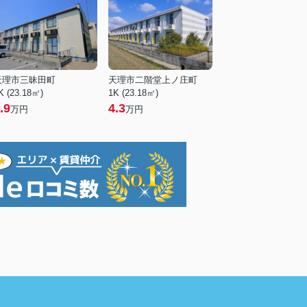
天理市三昧田町
天理市二階堂上ノ庄町
K (23.18㎡)
1K (23.18㎡)
.9
4.3
万円
万円