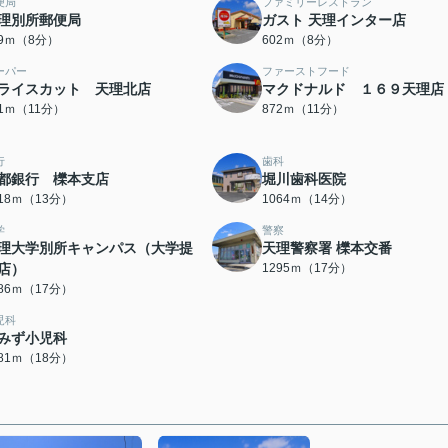
便局
ファミリーレストラン
理別所郵便局
ガスト 天理インター店
89ｍ（8分）
602ｍ（8分）
ーパー
ファーストフード
ライスカット 天理北店
マクドナルド １６９天理店
41ｍ（11分）
872ｍ（11分）
行
歯科
都銀行 櫟本支店
堀川歯科医院
018ｍ（13分）
1064ｍ（14分）
学
警察
理大学別所キャンパス（大学提
天理警察署 櫟本交番
店）
1295ｍ（17分）
286ｍ（17分）
児科
みず小児科
381ｍ（18分）