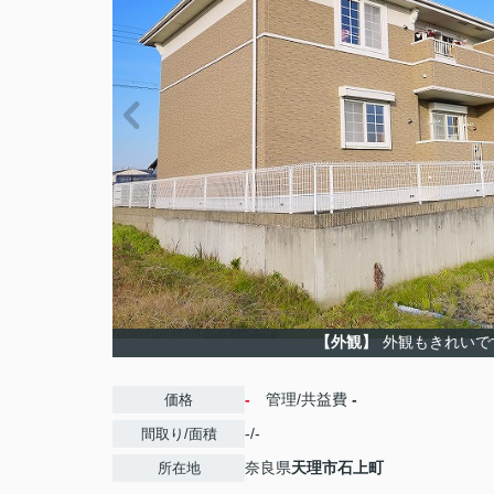
【外観】
外観もきれいで
-
管理/共益費
-
価格
-/-
間取り/面積
奈良県
天理市
石上町
所在地