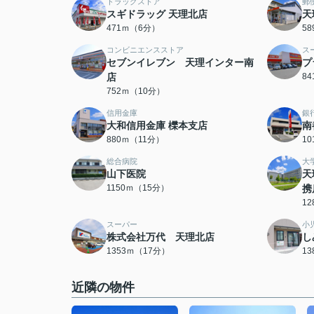
ドラッグストア
郵
スギドラッグ 天理北店
天
471ｍ（6分）
5
コンビニエンスストア
ス
セブンイレブン 天理インター南
プ
店
8
752ｍ（10分）
信用金庫
銀
大和信用金庫 櫟本支店
南
880ｍ（11分）
1
総合病院
大
山下医院
天
1150ｍ（15分）
携
1
スーパー
小
株式会社万代 天理北店
し
1353ｍ（17分）
1
近隣の物件