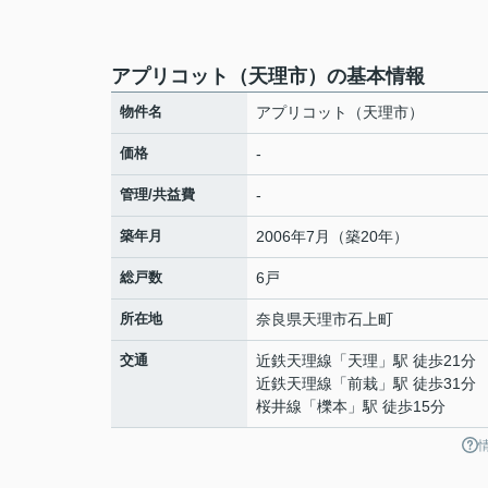
アプリコット（天理市）の基本情報
物件名
アプリコット（天理市）
価格
-
管理/共益費
-
築年月
2006年7月（築20年）
総戸数
6戸
所在地
奈良県
天理市
石上町
交通
近鉄天理線
「
天理
」駅 徒歩21分
近鉄天理線
「
前栽
」駅 徒歩31分
桜井線
「
櫟本
」駅 徒歩15分