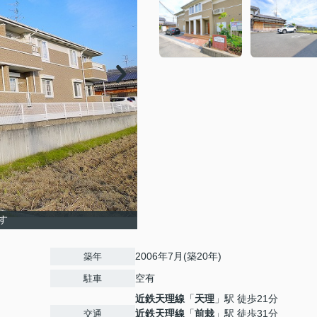
す
2006年7月(築20年)
築年
空有
駐車
近鉄天理線
「
天理
」駅 徒歩21分
近鉄天理線
「
前栽
」駅 徒歩31分
交通