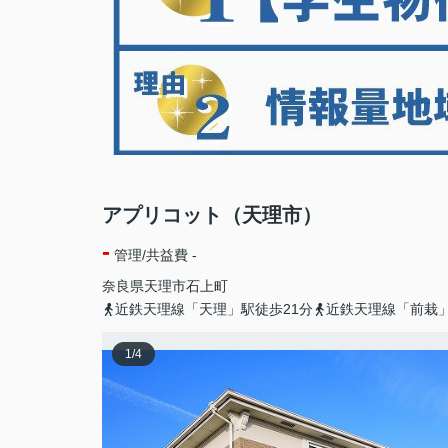
アプリコット（天理市）
-
管理/共益費 -
奈良県
天理市
石上町
近鉄天理線「天理」駅徒歩21分
近鉄天理線「前栽」
1
/
4