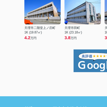
天理市二階堂上ノ庄町
天理市田町
1K (19.87㎡)
1K (23.18㎡)
1
4.2
3.8
3
万円
万円