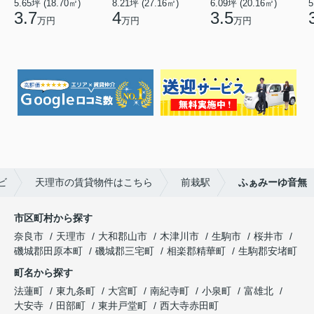
5.65坪 (18.70㎡)
8.21坪 (27.16㎡)
6.09坪 (20.16㎡)
5
3.7
4
3.5
万円
万円
万円
ビ
天理市の賃貸物件はこちら
前栽駅
ふぁみーゆ音無
市区町村から探す
奈良市
天理市
大和郡山市
木津川市
生駒市
桜井市
磯城郡田原本町
磯城郡三宅町
相楽郡精華町
生駒郡安堵町
町名から探す
法蓮町
東九条町
大宮町
南紀寺町
小泉町
富雄北
大安寺
田部町
東井戸堂町
西大寺赤田町