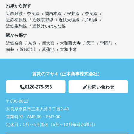
沿線から探す
近鉄難波・奈良線
関西本線
桜井線
奈良線
近鉄橿原線
近鉄京都線
近鉄天理線
片町線
近鉄生駒線
近鉄けいはんな線
駅から探す
近鉄奈良
奈良
新大宮
大和西大寺
天理
学園前
前栽
近鉄郡山
菖蒲池
大和小泉
賃貸のマサキ (正木商事株式会社）
0120-275-553
お問い合わせ
〒630-8013
奈良県奈良市三条大路５丁目2-40
営業時間：
AM9:30～PM7:00
定休日：
1月～4月無休（5月～12月毎週水曜日）