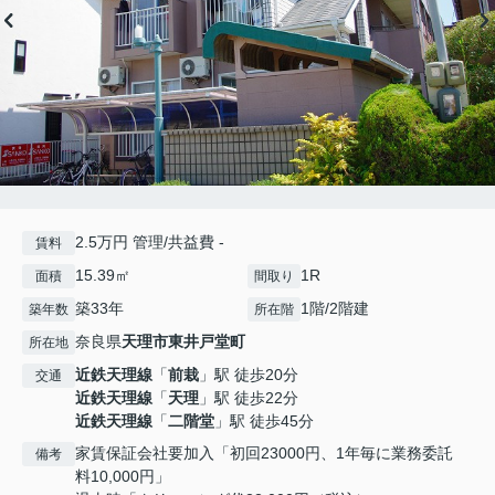
2.5万円 管理/共益費 -
賃料
15.39㎡
1R
面積
間取り
築33年
1階/2階建
築年数
所在階
奈良県
天理市
東井戸堂町
所在地
近鉄天理線
「
前栽
」駅 徒歩20分
交通
近鉄天理線
「
天理
」駅 徒歩22分
近鉄天理線
「
二階堂
」駅 徒歩45分
家賃保証会社要加入「初回23000円、1年毎に業務委託
備考
料10,000円」