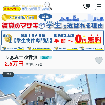
0
メニュー
ふぁみーゆ音無
空室1
2.5万円
管理/共益費 -
1
/
29