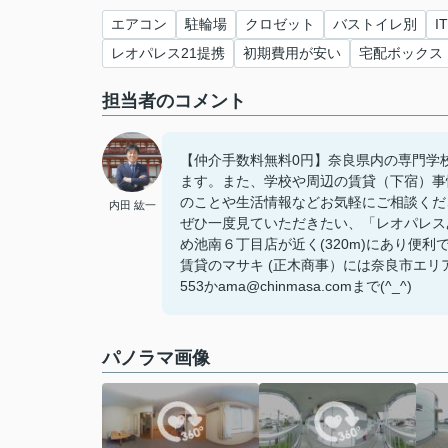
エアコン
駐輪場
クロゼット
バストイレ別
I
レオパレス21提携
初期費用が安い
宅配ボックス
担当者のコメント
【仲介手数料無料0円】奈良県内の専門学
ます。また、学校や周辺の賃貸（下宿）事
のことや生活情報などお気軽にご相談くだ
内田 紘一
ぜひ一度見ていただきたい、「レオパレス
め池南６丁目店が近く(320m)にあり便
賃貸のマサキ (正木商事）には奈良市エリア
553かama@chinmasa.comまで(^_^)
パノラマ画像