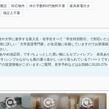
T重説
対応物件
仲介手数料0円無料不要
家具家電付き
保証人不要
校や大学に進学する新入生・在学生すべて「学生特別割引」で対応いた
情に詳しい「大学賃貸専門家」が全店舗に在籍していますのでお部屋探
さい。
あやめ池疋田」です♪ちょっとした買い物にもセブンイレブン 奈良あ
利です♪シンプルながらも風の通り道がしっかり造られているアパートです
の賃貸情報がございます♪ご質問、見学予約などはお気軽に0120-275-