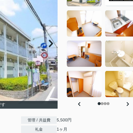
です
5,500円
管理 / 共益費
1ヶ月
礼金