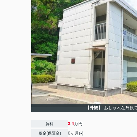
【外観】
おしゃれな外観
3.4
万円
賃料
0ヶ月(-)
敷金(保証金)