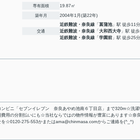
19.87㎡
専有面積
2004年1月(築22年)
築年月
近鉄難波・奈良線
「
菖蒲池
」駅 徒歩11
近鉄難波・奈良線
「
大和西大寺
」駅 徒歩
交通
近鉄難波・奈良線
「
学園前
」駅 徒歩25
ンビニ「セブンイレブン 奈良あやめ池南６丁目店」まで320m☆洗濯
期費用の分割払いにも☆当社ならではの物件情報が豊富にあります☆奈
-275-553かまたはama@chinmasa.comからご連絡を(^_^)