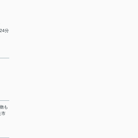
分
24分
分
物も
良市