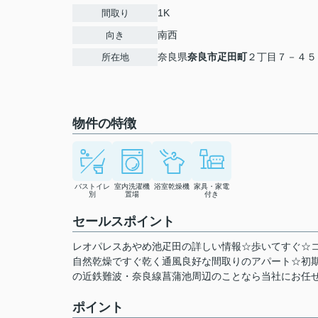
1K
間取り
南西
向き
奈良県
奈良市
疋田町
２丁目７－４５
所在地
物件の特徴
バストイレ
室内洗濯機
浴室乾燥機
家具・家電
別
置場
付き
セールスポイント
レオパレスあやめ池疋田の詳しい情報☆歩いてすぐ☆コ
自然乾燥ですぐ乾く通風良好な間取りのアパート☆初
の近鉄難波・奈良線菖蒲池周辺のことなら当社にお任せを☆0120
ポイント