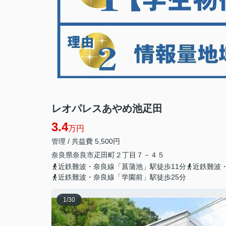
レオパレスあやめ池疋田
3.4
万円
管理 / 共益費 5,500円
奈良県
奈良市
疋田町
２丁目７－４５
近鉄難波・奈良線「菖蒲池」駅徒歩11分
近鉄難波
近鉄難波・奈良線「学園前」駅徒歩25分
1
/
30