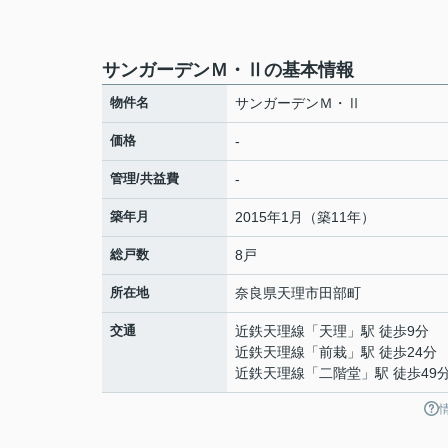
サンガーデンＭ・Ⅱの基本情報
物件名
サンガーデンＭ・Ⅱ
価格
-
管理/共益費
-
築年月
2015年1月（築11年）
総戸数
8戸
所在地
奈良県
天理市
田部町
交通
近鉄天理線
「
天理
」駅 徒歩9分
近鉄天理線
「
前栽
」駅 徒歩24分
近鉄天理線
「
二階堂
」駅 徒歩49