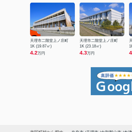
天理市二階堂上ノ庄町
天理市二階堂上ノ庄町
1K (19.87㎡)
1K (23.18㎡)
1
4.2
4.3
4
万円
万円