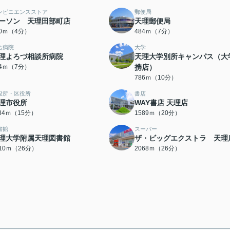
ンビニエンスストア
郵便局
ーソン 天理田部町店
天理郵便局
50ｍ（4分）
484ｍ（7分）
合病院
大学
理よろづ相談所病院
天理大学別所キャンパス（大
04ｍ（7分）
携店）
786ｍ（10分）
役所・区役所
書店
理市役所
WAY書店 天理店
184ｍ（15分）
1589ｍ（20分）
書館
スーパー
理大学附属天理図書館
ザ・ビッグエクストラ 天理
010ｍ（26分）
2068ｍ（26分）