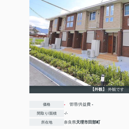
【外観】
外観です
-
管理/共益費
-
価格
-/-
間取り/面積
奈良県
天理市
田部町
所在地