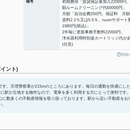
備考
初期費用「賃貸保証要加入22000円
額ルームクリーニング代60000円」
月額「自治会費250円、保証料 月
賃料2.2％又は5.5％、ruumサポート
1980円(税込)」
2年毎に更新事務手数料22000円。
浄水器利用時別途カートリッジ代が
(任意)
情報
イント)
す。天理警察署が215mのところにあります。毎日の通勤を快適にし
分に駅が立地する物件なので、電車を多く利用する方にとって便利です
心に数多くの不動産情報を取り扱っております。駅から近い不動産をお
い。