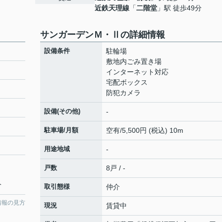
近鉄天理線
「
二階堂
」駅 徒歩49分
サンガーデンＭ・Ⅱの詳細情報
設備条件
駐輪場
敷地内ごみ置き場
インターネット対応
宅配ボックス
防犯カメラ
設備(その他)
-
駐車場/月額
空有/5,500円 (税込) 10m
用途地域
-
戸数
8戸 / -
分
取引態様
仲介
情報の見方
現況
賃貸中