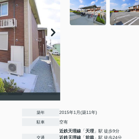
2015年1月(築11年)
築年
空有
駐車
近鉄天理線
「
天理
」駅 徒歩9分
近鉄天理線
「
前栽
」駅 徒歩24分
交通