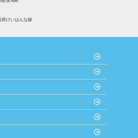
駒郡安堵町
近鉄けいはんな線