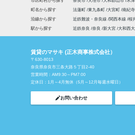
市区町村から探す
奈良市
天理市
大和郡山市
木津
町名から探す
法蓮町
東九条町
大宮町
南紀
沿線から探す
近鉄難波・奈良線
関西本線
桜
駅から探す
近鉄奈良
奈良
新大宮
大和西大
賃貸のマサキ (正木商事株式会社）
〒630-8013
奈良県奈良市三条大路５丁目2-40
営業時間：
AM9:30～PM7:00
定休日：
1月～4月無休（5月～12月毎週水曜日）
お問い合わせ