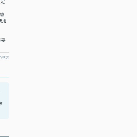
、定
額総
費用
必要
の見方
た
。
求