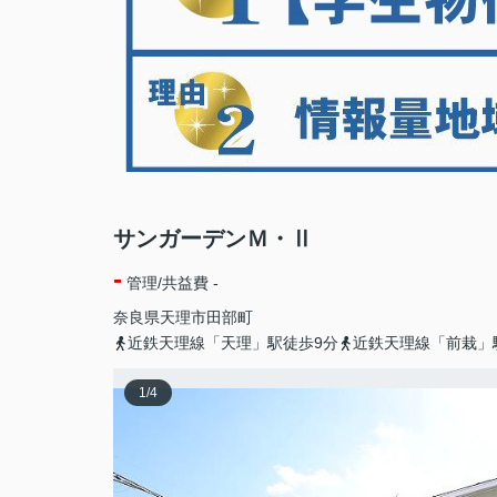
サンガーデンＭ・Ⅱ
-
管理/共益費 -
奈良県
天理市
田部町
近鉄天理線「天理」駅徒歩9分
近鉄天理線「前栽」
1
/
4