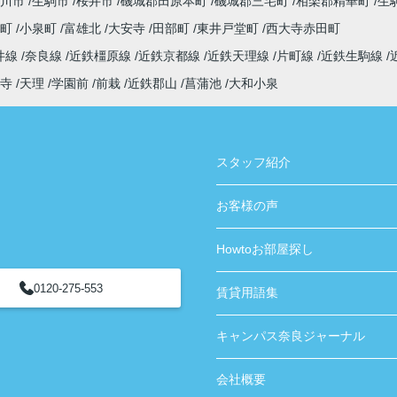
川市
生駒市
桜井市
磯城郡田原本町
磯城郡三宅町
相楽郡精華町
生
寺町
小泉町
富雄北
大安寺
田部町
東井戸堂町
西大寺赤田町
井線
奈良線
近鉄橿原線
近鉄京都線
近鉄天理線
片町線
近鉄生駒線
寺
天理
学園前
前栽
近鉄郡山
菖蒲池
大和小泉
スタッフ紹介
お客様の声
Howtoお部屋探し
0120-275-553
賃貸用語集
キャンパス奈良ジャーナル
会社概要