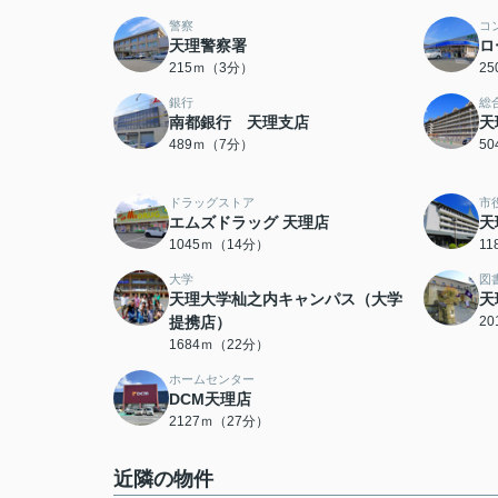
警察
コ
天理警察署
ロ
215ｍ（3分）
2
銀行
総
南都銀行 天理支店
天
489ｍ（7分）
5
ドラッグストア
市
エムズドラッグ 天理店
天
1045ｍ（14分）
1
大学
図
天理大学杣之内キャンパス（大学
天
提携店）
2
1684ｍ（22分）
ホームセンター
DCM天理店
2127ｍ（27分）
近隣の物件