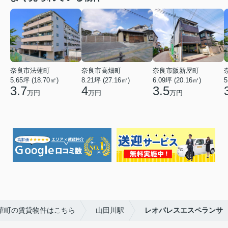
奈良市法蓮町
奈良市高畑町
奈良市阪新屋町
5.65坪 (18.70㎡)
8.21坪 (27.16㎡)
6.09坪 (20.16㎡)
5
3.7
4
3.5
万円
万円
万円
華町の賃貸物件はこちら
山田川駅
レオパレスエスペランサ