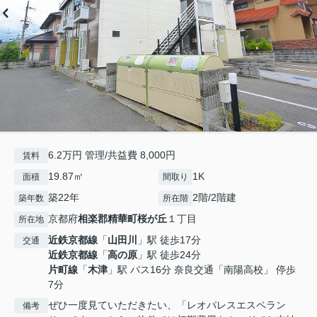
6.2万円 管理/共益費 8,000円
賃料
19.87㎡
1K
面積
間取り
築22年
2階/2階建
築年数
所在階
京都府
相楽郡精華町
桜が丘
１丁目
所在地
近鉄京都線
「
山田川
」駅 徒歩17分
交通
近鉄京都線
「
高の原
」駅 徒歩24分
片町線
「
木津
」駅 バス16分 奈良交通「南陽高校」 停歩
7分
ぜひ一度見ていただきたい、「レオパレスエスペラン
備考