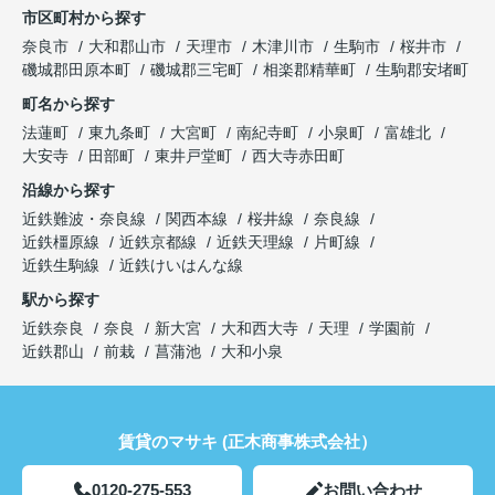
市区町村から探す
奈良市
大和郡山市
天理市
木津川市
生駒市
桜井市
磯城郡田原本町
磯城郡三宅町
相楽郡精華町
生駒郡安堵町
町名から探す
法蓮町
東九条町
大宮町
南紀寺町
小泉町
富雄北
大安寺
田部町
東井戸堂町
西大寺赤田町
沿線から探す
近鉄難波・奈良線
関西本線
桜井線
奈良線
近鉄橿原線
近鉄京都線
近鉄天理線
片町線
近鉄生駒線
近鉄けいはんな線
駅から探す
近鉄奈良
奈良
新大宮
大和西大寺
天理
学園前
近鉄郡山
前栽
菖蒲池
大和小泉
賃貸のマサキ (正木商事株式会社）
0120-275-553
お問い合わせ