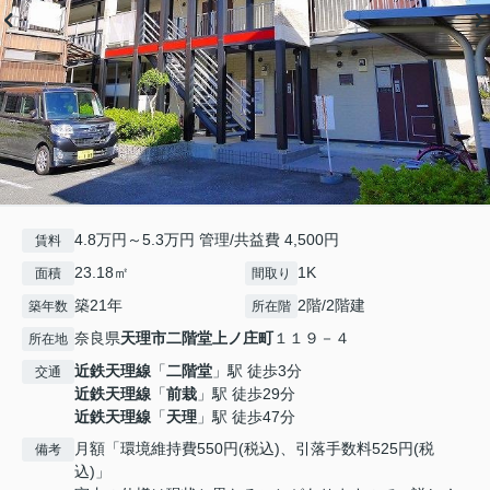
4.8万円～5.3万円 管理/共益費 4,500円
賃料
23.18㎡
1K
面積
間取り
築21年
2階/2階建
築年数
所在階
奈良県
天理市
二階堂上ノ庄町
１１９－４
所在地
近鉄天理線
「
二階堂
」駅 徒歩3分
交通
近鉄天理線
「
前栽
」駅 徒歩29分
近鉄天理線
「
天理
」駅 徒歩47分
月額「環境維持費550円(税込)、引落手数料525円(税
備考
込)」