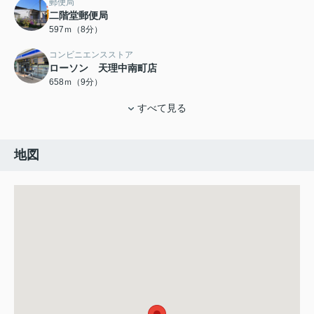
郵便局
二階堂郵便局
597ｍ（8分）
コンビニエンスストア
ローソン 天理中南町店
658ｍ（9分）
すべて見る
地図