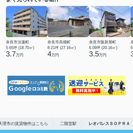
奈良市法蓮町
奈良市高畑町
奈良市阪新屋町
5.65坪 (18.70㎡)
8.21坪 (27.16㎡)
6.09坪 (20.16㎡)
5
3.7
4
3.5
万円
万円
万円
天理市の賃貸物件はこちら
二階堂駅
レオパレスＳＯＰＲＡ