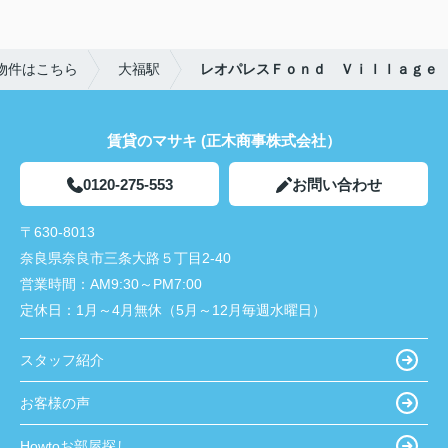
物件はこちら
大福駅
レオパレスＦｏｎｄ Ｖｉｌｌａｇｅ
賃貸のマサキ (正木商事株式会社）
0120-275-553
お問い合わせ
〒630-8013
奈良県奈良市三条大路５丁目2-40
営業時間：
AM9:30～PM7:00
定休日：
1月～4月無休（5月～12月毎週水曜日）
スタッフ紹介
お客様の声
Howtoお部屋探し