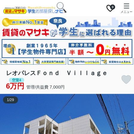
0
メニュー
レオパレスＦｏｎｄ Ｖｉｌｌａｇｅ
空室4
6万円
管理/共益費 7,000円
1
/
29