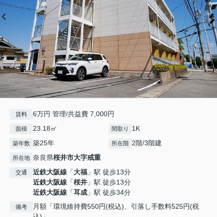
6万円 管理/共益費 7,000円
賃料
23.18㎡
1K
面積
間取り
築25年
2階/3階建
築年数
所在階
奈良県
桜井市
大字戒重
所在地
近鉄大阪線
「
大福
」駅 徒歩13分
交通
近鉄大阪線
「
桜井
」駅 徒歩13分
近鉄大阪線
「
耳成
」駅 徒歩34分
月額「環境維持費550円(税込)、引落し手数料525円(税
備考
込)」