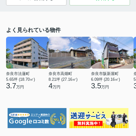
よく見られている物件
奈良市法蓮町
奈良市高畑町
奈良市阪新屋町
5.65坪 (18.70㎡)
8.21坪 (27.16㎡)
6.09坪 (20.16㎡)
5
3.7
4
3.5
万円
万円
万円