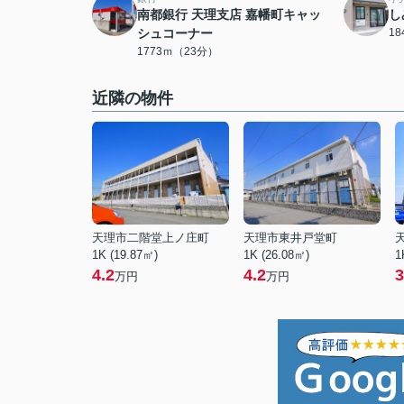
南都銀行 天理支店 嘉幡町キャッ
し
シュコーナー
1
1773ｍ（23分）
近隣の物件
天理市二階堂上ノ庄町
天理市東井戸堂町
1K (19.87㎡)
1K (26.08㎡)
1
4.2
4.2
3
万円
万円