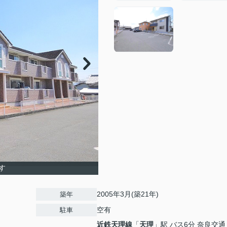
す
2005年3月(築21年)
築年
空有
駐車
近鉄天理線
「
天理
」駅 バス6分 奈良交