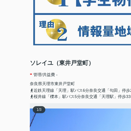
ソレイユ（東井戸堂町）
-
管理/共益費 -
奈良県
天理市
東井戸堂町
近鉄天理線「天理」駅バス6分奈良交通「勾田」停歩
桜井線「櫟本」駅バス5分奈良交通「天理駅」停歩33
1
/
3