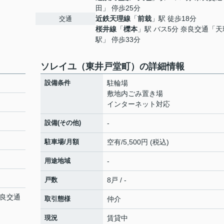
田」 停歩25分
近鉄天理線
「
前栽
」駅 徒歩18分
交通
桜井線
「
櫟本
」駅 バス5分 奈良交通「天
駅」 停歩33分
ソレイユ（東井戸堂町）の詳細情報
設備条件
駐輪場
敷地内ごみ置き場
インターネット対応
設備(その他)
-
駐車場/月額
空有/5,500円 (税込)
用途地域
-
戸数
8戸 / -
奈良交通
取引態様
仲介
現況
賃貸中