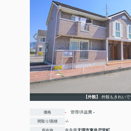
【外観】
外観もきれいで
-
管理/共益費
-
価格
-/-
間取り/面積
奈良県
天理市
東井戸堂町
所在地