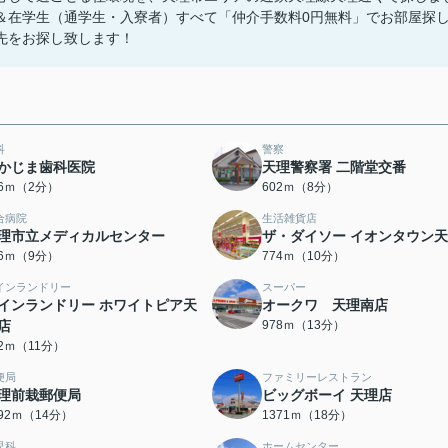
＆在学生（通学生・入寮者）すべて「仲介手数料0円無料」でお部屋探
先をお探し致します！
科
警察
かじま歯科医院
天理警察署 二階堂交番
26ｍ（2分）
602ｍ（8分）
合病院
生活雑貨店
理市立メディカルセンター
ザ・ダイソー イオンタウン
66ｍ（9分）
774ｍ（10分）
インランドリー
スーパー
インランドリー ホワイトピア天
オークワ 天理南店
店
978ｍ（13分）
62ｍ（11分）
便局
ファミリーレストラン
理前栽郵便局
ビッグボーイ 天理店
092ｍ（14分）
1371ｍ（18分）
児科
ホームセンター