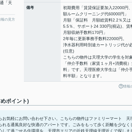
交通「天
備考
初期費用「賃貸保証要加入22000円
額ルームクリーニング代60000円」
情報の見方
月額「保証料 月額総賃料2.2％又は
5.5％、サポート24 330円(税込)、
月額収納手数料170円」
2年毎に更新事務手数料22000円。
浄水器利用時別途カートリッジ代が
(任意)
こちらの物件は天理大学の学生を対
「仲介手数料（家賃１ヶ月+消費税）
料」です。天理医療大学生は「仲介
料半額」となります。
情報
めポイント)
らお気軽にお問い合わせ下さい。こちらの物件はファミリーマート 天
じられる通風良好な快適のアパートです。ごみをもって歩く距離を少なく
心して過ごせる住環境を、天理市エリアの近鉄天理線天理近くで探しま