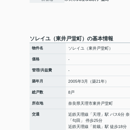
ソレイユ（東井戸堂町）の基本情報
物件名
ソレイユ（東井戸堂町）
価格
-
管理/共益費
-
築年月
2005年3月（築21年）
総戸数
8戸
所在地
奈良県
天理市
東井戸堂町
交通
近鉄天理線
「
天理
」駅 バス6分 
「勾田」 停歩25分
近鉄天理線
「
前栽
」駅 徒歩18分