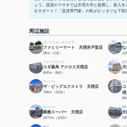
ょう。賃貸のマサキでは天理大学と提携し、新入生
をサポート！「賃貸専門家」の私がピッタリな下宿
周辺施設
コンビニエンスストア
歯
ファミリーマート 天理井戸堂店
な
56ｍ（1分）
1
ドラッグストア
総
スギ薬局 アクロス天理店
天
640ｍ（8分）
6
スーパー
コ
ザ・ビッグエクストラ 天理店
コ
786ｍ（10分）
理
8
スーパー
郵
業務スーパー 天理店
天
1073ｍ（14分）
1
銀行
小