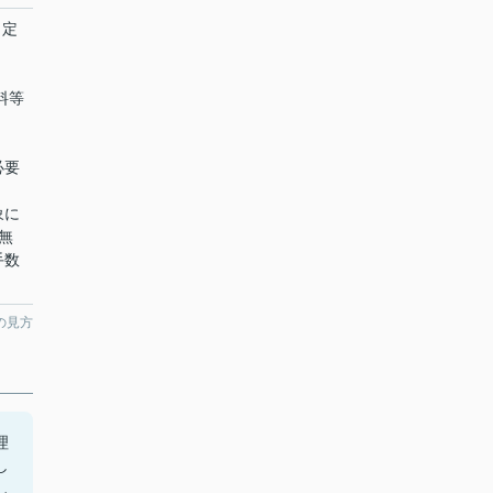
、定
賃料等
必要
象に
無
手数
の見方
理
し
し