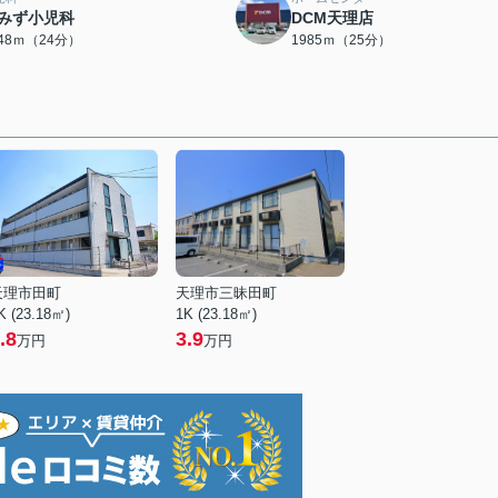
みず小児科
DCM天理店
848ｍ（24分）
1985ｍ（25分）
天理市田町
天理市三昧田町
K (23.18㎡)
1K (23.18㎡)
.8
3.9
万円
万円