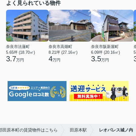
よく見られている物件
奈良市法蓮町
奈良市高畑町
奈良市阪新屋町
5.65坪 (18.70㎡)
8.21坪 (27.16㎡)
6.09坪 (20.16㎡)
5
3.7
4
3.5
万円
万円
万円
郡田原本町の賃貸物件はこちら
田原本駅
レオパレス城ノ内