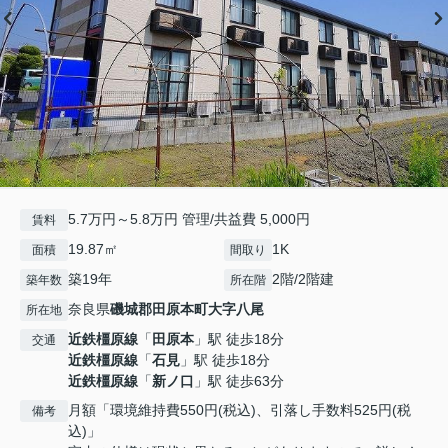
5.7万円～5.8万円 管理/共益費 5,000円
賃料
19.87㎡
1K
面積
間取り
築19年
2階/2階建
築年数
所在階
奈良県
磯城郡田原本町
大字八尾
所在地
近鉄橿原線
「
田原本
」駅 徒歩18分
交通
近鉄橿原線
「
石見
」駅 徒歩18分
近鉄橿原線
「
新ノ口
」駅 徒歩63分
月額「環境維持費550円(税込)、引落し手数料525円(税
備考
込)」