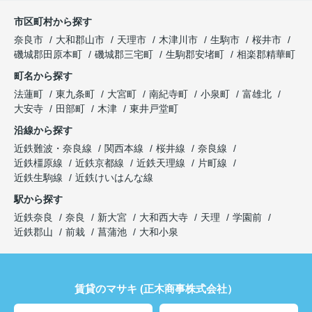
市区町村から探す
奈良市
大和郡山市
天理市
木津川市
生駒市
桜井市
磯城郡田原本町
磯城郡三宅町
生駒郡安堵町
相楽郡精華町
町名から探す
法蓮町
東九条町
大宮町
南紀寺町
小泉町
富雄北
大安寺
田部町
木津
東井戸堂町
沿線から探す
近鉄難波・奈良線
関西本線
桜井線
奈良線
近鉄橿原線
近鉄京都線
近鉄天理線
片町線
近鉄生駒線
近鉄けいはんな線
駅から探す
近鉄奈良
奈良
新大宮
大和西大寺
天理
学園前
近鉄郡山
前栽
菖蒲池
大和小泉
賃貸のマサキ (正木商事株式会社）