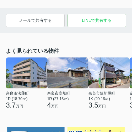
メールで共有する
LINEで共有する
よく見られている物件
奈良市法蓮町
奈良市高畑町
奈良市阪新屋町
1R (18.70㎡)
1R (27.16㎡)
1K (20.16㎡)
1
3.7
4
3.5
万円
万円
万円