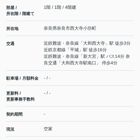
1階 / 1階 / 4階建
部屋 /
所在階 / 階建て
奈良県
奈良市
西大寺小坊町
所在地
近鉄難波・奈良線
「
大和西大寺
」駅 徒歩3分
交通
近鉄京都線
「
平城
」駅 徒歩16分
近鉄難波・奈良線
「
新大宮
」駅 バス14分 奈
良交通「大和西大寺駅南口」 停歩4分
- / -
駐車場 / 月額料金
- / -
更新料 /
更新事務手数料
-
契約期間
空家
現況