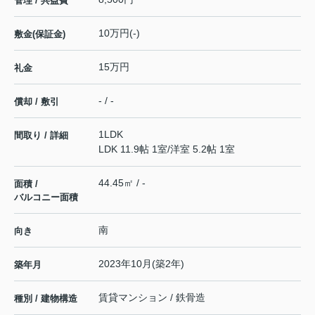
管理 / 共益費
10万円(-)
敷金(保証金)
15万円
礼金
- / -
償却 / 敷引
1LDK
間取り / 詳細
LDK 11.9帖 1室
/
洋室 5.2帖 1室
44.45㎡ / -
面積 /
バルコニー面積
南
向き
2023年10月(築2年)
築年月
賃貸マンション / 鉄骨造
種別 / 建物構造