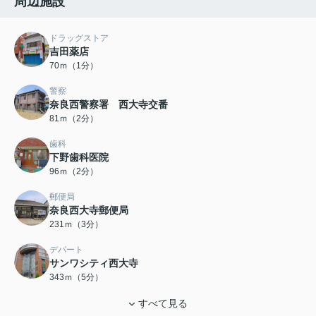
周辺施設
ドラッグストア
吉田薬店
70ｍ（1分）
警察
奈良西警察署 西大寺交番
81ｍ（2分）
歯科
下野歯科医院
96ｍ（2分）
郵便局
奈良西大寺郵便局
231ｍ（3分）
デパート
サンワシティ西大寺
343ｍ（5分）
すべて見る