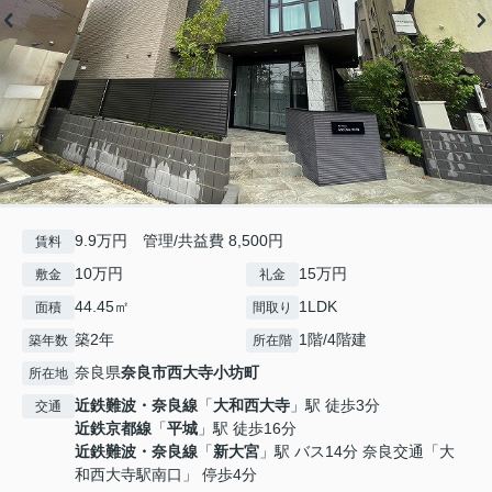
9.9万円 管理/共益費 8,500円
賃料
10万円
15万円
敷金
礼金
44.45㎡
1LDK
面積
間取り
築2年
1階/4階建
築年数
所在階
奈良県
奈良市
西大寺小坊町
所在地
近鉄難波・奈良線
「
大和西大寺
」駅 徒歩3分
交通
近鉄京都線
「
平城
」駅 徒歩16分
近鉄難波・奈良線
「
新大宮
」駅 バス14分 奈良交通「大
和西大寺駅南口」 停歩4分