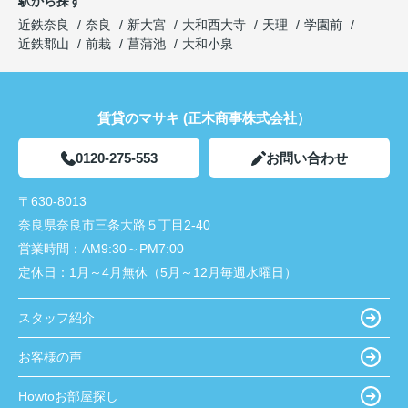
駅から探す
近鉄奈良
奈良
新大宮
大和西大寺
天理
学園前
近鉄郡山
前栽
菖蒲池
大和小泉
賃貸のマサキ (正木商事株式会社）
0120-275-553
お問い合わせ
〒630-8013
奈良県奈良市三条大路５丁目2-40
営業時間：
AM9:30～PM7:00
定休日：
1月～4月無休（5月～12月毎週水曜日）
スタッフ紹介
お客様の声
Howtoお部屋探し