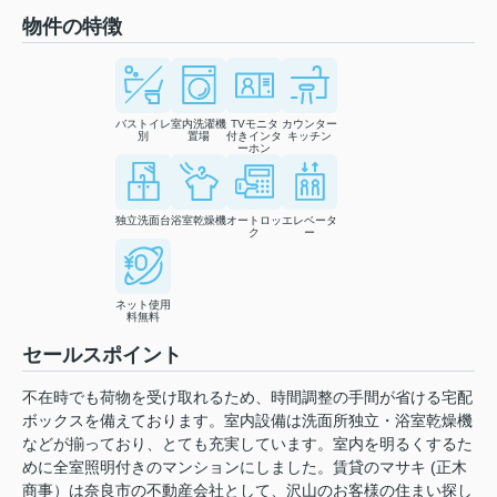
物件の特徴
バストイレ
室内洗濯機
TVモニタ
カウンター
別
置場
付きインタ
キッチン
ーホン
独立洗面台
浴室乾燥機
オートロッ
エレベータ
ク
ー
ネット使用
料無料
セールスポイント
不在時でも荷物を受け取れるため、時間調整の手間が省ける宅配
ボックスを備えております。室内設備は洗面所独立・浴室乾燥機
などが揃っており、とても充実しています。室内を明るくするた
めに全室照明付きのマンションにしました。賃貸のマサキ (正木
商事）は奈良市の不動産会社として、沢山のお客様の住まい探し