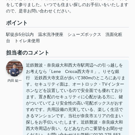
をして参りました。いつでも住まい探しのお手伝いをいたします
ので、是非お問い合わせください。
ポイント
駅徒歩5分以内
温水洗浄便座
シューズボックス
洗面化粧
台
トイレ未使用
担当者のコメント
近鉄難波・奈良線大和西大寺駅周辺への引っ越しを
お考えなら「Lene Cricca西大寺Ⅱ」。りそな銀
行 近鉄西大寺支店が歩いて380mのところにありま
内田 紘一
す。セキュリティ面は、オートロック・TVインター
ホンなどを設置しているので安全面でも優れており
ます。置き配のセキュリティに心配がある方に、鍵
がついていてより安全性の高い宅配ボックスがおす
すめです。共用設備の充実している、楽しく生活で
きるマンションです。当社が奈良市エリアの住まい
探しをお手伝いいたします。近鉄難波・奈良線大和
西大寺周辺が良い、などあなたのご要望をお聞かせ
ください。お問い合わせはお気軽に0120-275-553