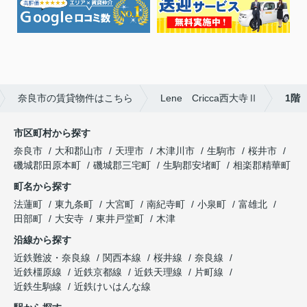
奈良市の賃貸物件はこちら
Lene Cricca西大寺Ⅱ
1階
市区町村から探す
奈良市
大和郡山市
天理市
木津川市
生駒市
桜井市
磯城郡田原本町
磯城郡三宅町
生駒郡安堵町
相楽郡精華町
町名から探す
法蓮町
東九条町
大宮町
南紀寺町
小泉町
富雄北
田部町
大安寺
東井戸堂町
木津
沿線から探す
近鉄難波・奈良線
関西本線
桜井線
奈良線
近鉄橿原線
近鉄京都線
近鉄天理線
片町線
近鉄生駒線
近鉄けいはんな線