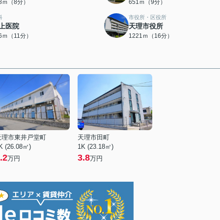
98ｍ（8分）
651ｍ（9分）
科
市役所・区役所
上医院
天理市役所
46ｍ（11分）
1221ｍ（16分）
天理市東井戸堂町
天理市田町
K (26.08㎡)
1K (23.18㎡)
.2
3.8
万円
万円