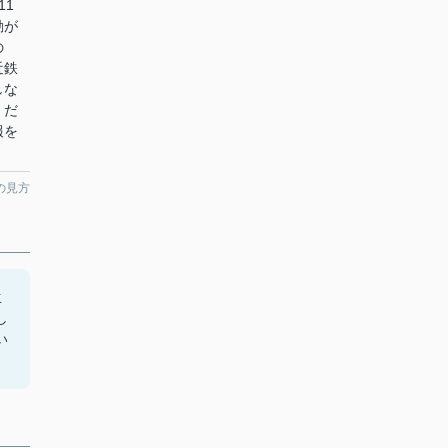
11
勤が
の
近鉄
しな
くだ
報を
の見方
生
し
い