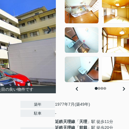
た目の良い物件です
1977年7月(築49年)
築年
-
駐車
近鉄天理線
「
天理
」駅 徒歩11分
近鉄天理線
「
前栽
」駅 徒歩20分