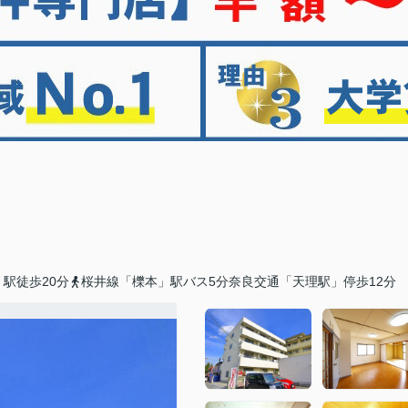
駅徒歩20分
桜井線「櫟本」駅バス5分奈良交通「天理駅」停歩12分