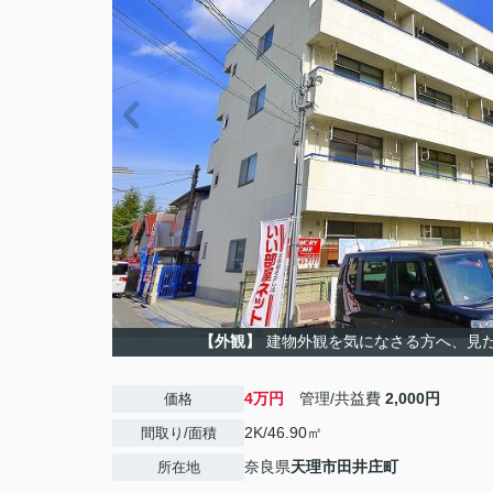
【外観】
建物外観を気になさる方へ、見
4万円
管理/共益費
2,000円
価格
2K/46.90㎡
間取り/面積
奈良県
天理市
田井庄町
所在地