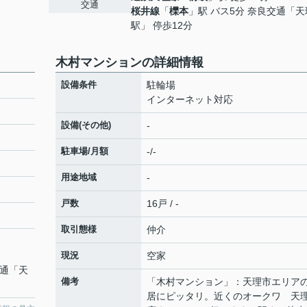
交通
桜井線
「
櫟本
」駅 バス5分 奈良交通「天
駅」 停歩12分
木村マンションの詳細情報
設備条件
駐輪場
インターネット対応
設備(その他)
-
駐車場/月額
-/-
用途地域
-
戸数
16戸 / -
取引態様
仲介
現況
空家
交通「天
備考
「木村マンション」：天理市エリア
居にピッタリ。近くのオークワ 天