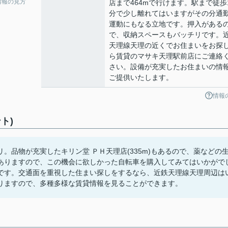
情報の見方
店まで464mで行けます。駅まで徒歩
分で少し離れてはいますがその分通
運動にもなる立地です。押入がある
で、収納スペースもバッチリです。
天理線天理の近くでお住まいをお探
ら賃貸のマサキ天理駅前店にご連絡
さい。設備が充実したお住まいの情
ご提供いたします。
情報
ト)
。品物が充実したキリン堂 ＰＨ天理店(335m)もあるので、薬などの
ありますので、この機会に欲しかった自転車を購入してみてはいかがで
です。交通面を重視した住まい探しをするなら、近鉄天理線天理周辺は
りますので、多種多様な賃貸情報を見ることができます。