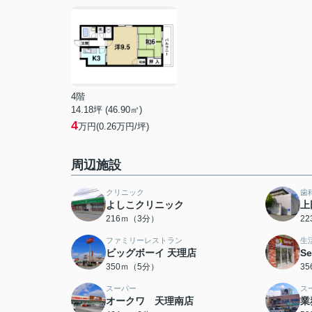
4階
14.18坪 (46.90㎡)
4
万円(0.26万円/坪)
周辺施設
クリニック
歯
よしこクリニック
上
216ｍ（3分）
2
ファミリーレストラン
生
ビッグボーイ 天理店
S
350ｍ（5分）
3
スーパー
ス
オークワ 天理南店
業