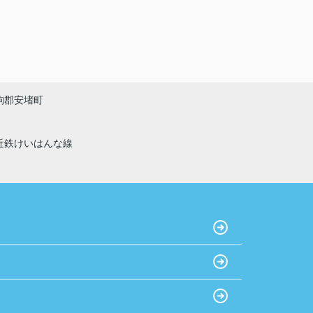
駒郡安堵町
近鉄けいはんな線