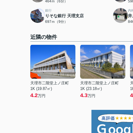
464ｍ（6分）
5
銀行
内
りそな銀行 天理支店
井
697ｍ（9分）
8
近隣の物件
天理市二階堂上ノ庄町
天理市二階堂上ノ庄町
1K (19.87㎡)
1K (23.18㎡)
1
4.2
4.3
4
万円
万円