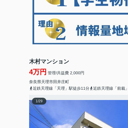
木村マンション
4万円
管理/共益費 2,000円
奈良県
天理市
田井庄町
近鉄天理線「天理」駅徒歩11分
近鉄天理線「前栽」
1
/
29