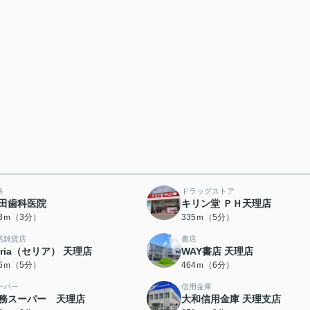
科
ドラッグストア
田歯科医院
キリン堂 ＰＨ天理店
23ｍ（3分）
335ｍ（5分）
活雑貨店
書店
eria（セリア） 天理店
WAY書店 天理店
56ｍ（5分）
464ｍ（6分）
ーパー
信用金庫
務スーパー 天理店
大和信用金庫 天理支店