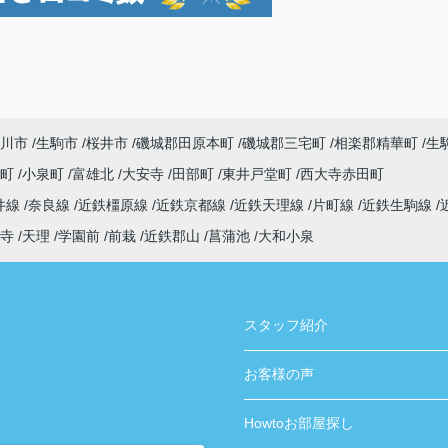
川市
生駒市
桜井市
磯城郡田原本町
磯城郡三宅町
相楽郡精華町
生
寺町
小泉町
富雄北
大安寺
田部町
東井戸堂町
西大寺赤田町
井線
奈良線
近鉄橿原線
近鉄京都線
近鉄天理線
片町線
近鉄生駒線
寺
天理
学園前
前栽
近鉄郡山
菖蒲池
大和小泉
スタッフ紹介
お客様の声
Howtoお部屋探し