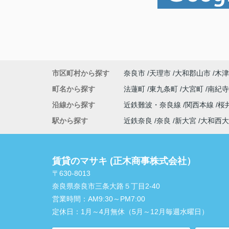
市区町村から探す
奈良市
天理市
大和郡山市
木津
町名から探す
法蓮町
東九条町
大宮町
南紀
沿線から探す
近鉄難波・奈良線
関西本線
桜
駅から探す
近鉄奈良
奈良
新大宮
大和西大
賃貸のマサキ (正木商事株式会社）
〒630-8013
奈良県奈良市三条大路５丁目2-40
営業時間：
AM9:30～PM7:00
定休日：
1月～4月無休（5月～12月毎週水曜日）