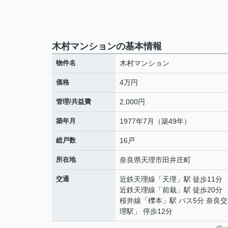
木村マンションの基本情報
物件名
木村マンション
価格
4万円
管理/共益費
2,000円
築年月
1977年7月（築49年）
総戸数
16戸
所在地
奈良県
天理市
田井庄町
交通
近鉄天理線
「
天理
」駅 徒歩11分
近鉄天理線
「
前栽
」駅 徒歩20分
桜井線
「
櫟本
」駅 バス5分 奈良
理駅」 停歩12分