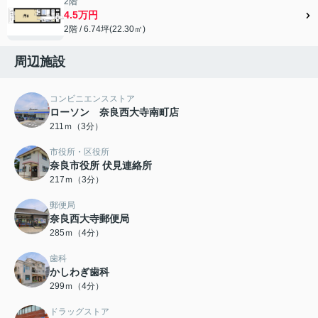
2階
4.5万円
2階 / 6.74坪(22.30㎡)
周辺施設
コンビニエンスストア
ローソン 奈良西大寺南町店
211ｍ（3分）
市役所・区役所
奈良市役所 伏見連絡所
217ｍ（3分）
郵便局
奈良西大寺郵便局
285ｍ（4分）
歯科
かしわぎ歯科
299ｍ（4分）
ドラッグストア