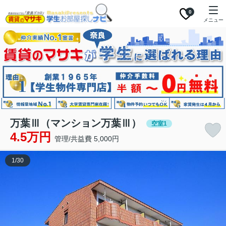
0
メニュー
万葉Ⅲ（マンション万葉Ⅲ）
空室1
4.5万円
管理/共益費 5,000円
1
/
30