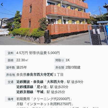
4.5万円 管理/共益費 5,000円
賃料
22.30㎡
1K
面積
間取り
築25年
2階/3階建
築年数
所在階
奈良県
奈良市
西大寺芝町
１丁目
所在地
近鉄難波・奈良線
「
大和西大寺
」駅 徒歩9分
交通
近鉄橿原線
「
尼ヶ辻
」駅 徒歩20分
近鉄京都線
「
平城
」駅 徒歩25分
初期費用「クリーニング代22000円」
備考
月額「インターネット利用料2750円」