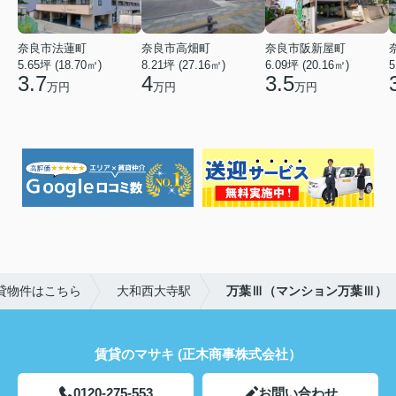
奈良市法蓮町
奈良市高畑町
奈良市阪新屋町
5.65坪 (18.70㎡)
8.21坪 (27.16㎡)
6.09坪 (20.16㎡)
5
3.7
4
3.5
万円
万円
万円
貸物件はこちら
大和西大寺駅
万葉Ⅲ（マンション万葉Ⅲ）
賃貸のマサキ (正木商事株式会社）
0120-275-553
お問い合わせ