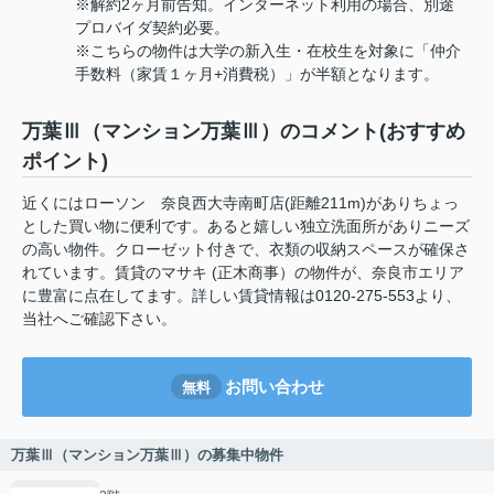
※解約2ヶ月前告知。インターネット利用の場合、別途
プロバイダ契約必要。
※こちらの物件は大学の新入生・在校生を対象に「仲介
手数料（家賃１ヶ月+消費税）」が半額となります。
万葉Ⅲ（マンション万葉Ⅲ）のコメント(おすすめ
ポイント)
近くにはローソン 奈良西大寺南町店(距離211m)がありちょっ
とした買い物に便利です。あると嬉しい独立洗面所がありニーズ
の高い物件。クローゼット付きで、衣類の収納スペースが確保さ
れています。賃貸のマサキ (正木商事）の物件が、奈良市エリア
に豊富に点在してます。詳しい賃貸情報は0120-275-553より、
当社へご確認下さい。
お問い合わせ
無料
万葉Ⅲ（マンション万葉Ⅲ）の募集中物件