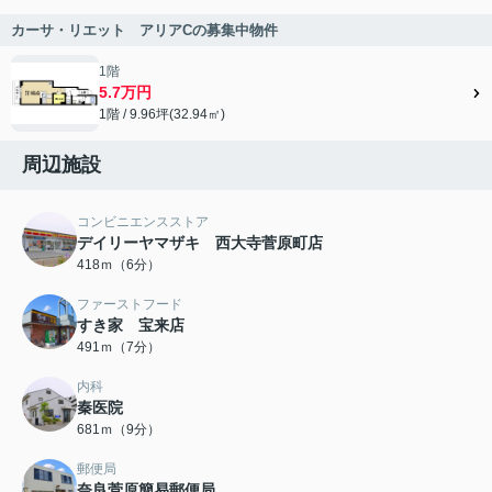
カーサ・リエット アリアCの募集中物件
1階
5.7万円
1階 / 9.96坪(32.94㎡)
周辺施設
コンビニエンスストア
デイリーヤマザキ 西大寺菅原町店
418ｍ（6分）
ファーストフード
すき家 宝来店
491ｍ（7分）
内科
秦医院
681ｍ（9分）
郵便局
奈良菅原簡易郵便局