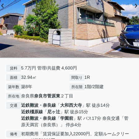
5.7万円 管理/共益費 4,600円
賃料
32.94㎡
1R
面積
間取り
築8年
1階/2階建
築年数
所在階
奈良県
奈良市
菅原東
２丁目
所在地
近鉄難波・奈良線
「
大和西大寺
」駅 徒歩14分
交通
近鉄橿原線
「
尼ヶ辻
」駅 徒歩15分
近鉄難波・奈良線
「
学園前
」駅 バス17分 奈良交通「菅
原天満宮（奈良県）」 停歩4分
初期費用「賃貸保証要加入22000円、定額ルームクリー
備考