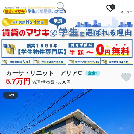
0
メニュー
カーサ・リエット アリアC
空室1
5.7万円
管理/共益費 4,600円
1
/
29