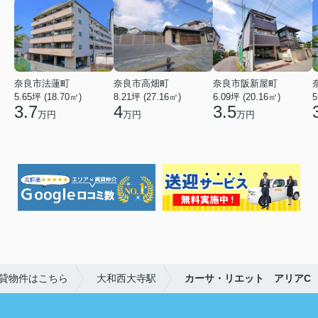
奈良市法蓮町
奈良市高畑町
奈良市阪新屋町
5.65坪 (18.70㎡)
8.21坪 (27.16㎡)
6.09坪 (20.16㎡)
5
3.7
4
3.5
万円
万円
万円
貸物件はこちら
大和西大寺駅
カーサ・リエット アリアC