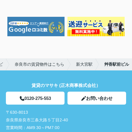
ビ
奈良市の賃貸物件はこちら
新大宮駅
艸香駅前ビル
賃貸のマサキ (正木商事株式会社）
0120-275-553
お問い合わせ
〒630-8013
奈良県奈良市三条大路５丁目2-40
営業時間：
AM9:30～PM7:00