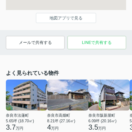
地図アプリで見る
メールで共有する
LINEで共有する
よく見られている物件
奈良市法蓮町
奈良市高畑町
奈良市阪新屋町
5.65坪 (18.70㎡)
8.21坪 (27.16㎡)
6.09坪 (20.16㎡)
5
3.7
4
3.5
万円
万円
万円