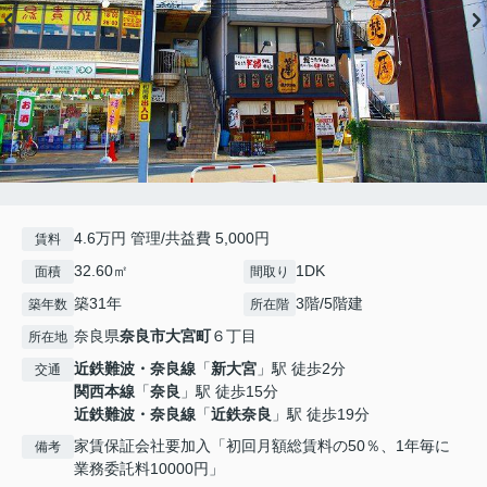
4.6万円 管理/共益費 5,000円
賃料
32.60㎡
1DK
面積
間取り
築31年
3階/5階建
築年数
所在階
奈良県
奈良市
大宮町
６丁目
所在地
近鉄難波・奈良線
「
新大宮
」駅 徒歩2分
交通
関西本線
「
奈良
」駅 徒歩15分
近鉄難波・奈良線
「
近鉄奈良
」駅 徒歩19分
家賃保証会社要加入「初回月額総賃料の50％、1年毎に
備考
業務委託料10000円」