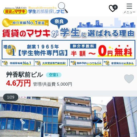
0
メニュー
艸香駅前ビル
空室1
4.6万円
管理/共益費 5,000円
1
/
29