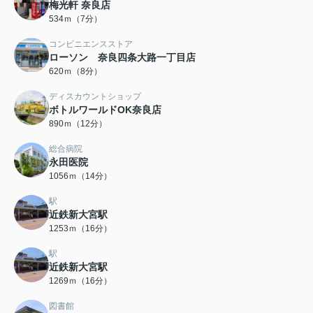
梅光軒 奈良店
534ｍ（7分）
コンビニエンスストア
ローソン 奈良四条大路一丁目店
620ｍ（8分）
ディスカウントショップ
ボトルワールドOK奈良店
890ｍ（12分）
総合病院
永田医院
1056ｍ（14分）
駅
近鉄新大宮駅
1253ｍ（16分）
駅
近鉄新大宮駅
1269ｍ（16分）
図書館