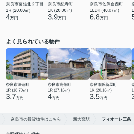
奈良市富雄北２丁目
奈良市佐保台西町
奈良市紀寺町
1R (20.00㎡)
1LDK (40.07㎡)
1
1K (20.00㎡)
4
6.8
3.9
万円
万円
万円
よく見られている物件
奈良市法蓮町
奈良市高畑町
奈良市阪新屋町
1R (18.70㎡)
1R (27.16㎡)
1K (20.16㎡)
1
3.7
4
3.5
万円
万円
万円
奈良市の賃貸物件はこちら
新大宮駅
フィオーレ三条