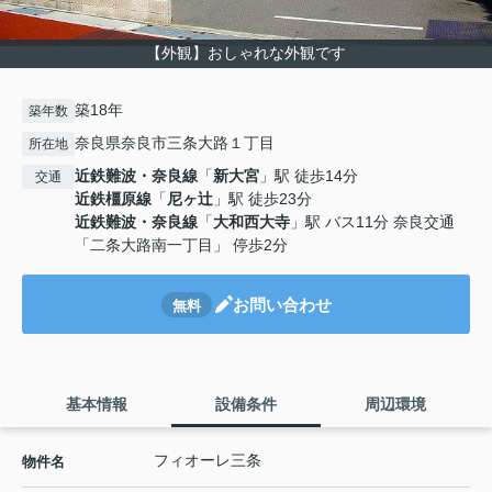
【外観】おしゃれな外観です
築18年
築年数
奈良県奈良市三条大路１丁目
所在地
近鉄難波・奈良線
「
新大宮
」駅 徒歩14分
交通
近鉄橿原線
「
尼ヶ辻
」駅 徒歩23分
近鉄難波・奈良線
「
大和西大寺
」駅 バス11分 奈良交通
「二条大路南一丁目」 停歩2分
お問い合わせ
無料
基本情報
設備条件
周辺環境
フィオーレ三条
物件名