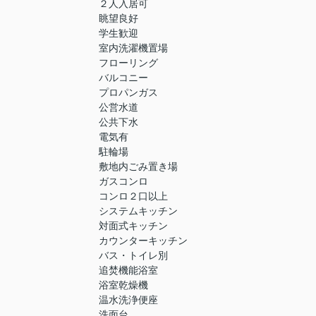
２人入居可
眺望良好
学生歓迎
室内洗濯機置場
フローリング
バルコニー
プロパンガス
公営水道
公共下水
電気有
駐輪場
敷地内ごみ置き場
ガスコンロ
コンロ２口以上
システムキッチン
対面式キッチン
カウンターキッチン
バス・トイレ別
追焚機能浴室
浴室乾燥機
温水洗浄便座
洗面台