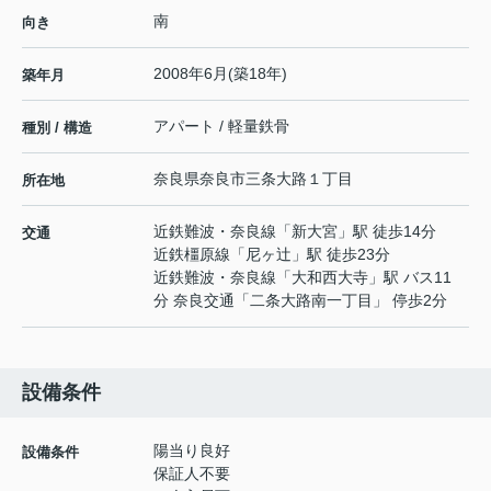
南
向き
2008年6月(築18年)
築年月
アパート / 軽量鉄骨
種別 / 構造
奈良県
奈良市
三条大路
１丁目
所在地
近鉄難波・奈良線
「
新大宮
」駅 徒歩14分
交通
近鉄橿原線
「
尼ヶ辻
」駅 徒歩23分
近鉄難波・奈良線
「
大和西大寺
」駅 バス11
分 奈良交通「二条大路南一丁目」 停歩2分
設備条件
陽当り良好
設備条件
保証人不要