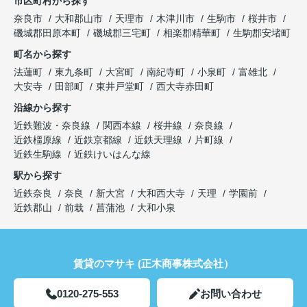
市区町村から探す
奈良市
大和郡山市
天理市
木津川市
生駒市
桜井市
磯城郡田原本町
磯城郡三宅町
相楽郡精華町
生駒郡安堵町
町名から探す
法蓮町
東九条町
大宮町
南紀寺町
小泉町
富雄北
大安寺
田部町
東井戸堂町
西大寺赤田町
沿線から探す
近鉄難波・奈良線
関西本線
桜井線
奈良線
近鉄橿原線
近鉄京都線
近鉄天理線
片町線
近鉄生駒線
近鉄けいはんな線
駅から探す
近鉄奈良
奈良
新大宮
大和西大寺
天理
学園前
近鉄郡山
前栽
菖蒲池
大和小泉
賃貸のマサキ (正木商事株式会社）
0120-275-553
お問い合わせ