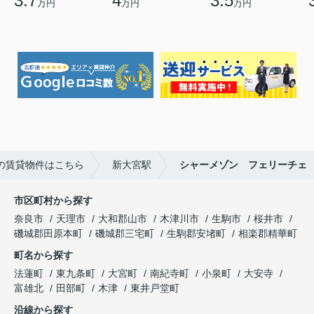
3.7
4
3.5
万円
万円
万円
の賃貸物件はこちら
新大宮駅
シャーメゾン フェリーチェ
市区町村から探す
奈良市
天理市
大和郡山市
木津川市
生駒市
桜井市
磯城郡田原本町
磯城郡三宅町
生駒郡安堵町
相楽郡精華町
町名から探す
法蓮町
東九条町
大宮町
南紀寺町
小泉町
大安寺
富雄北
田部町
木津
東井戸堂町
沿線から探す