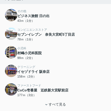
その他
ビジネス旅館 日の出
43ｍ（1分）
コンビニエンスストア
セブンイレブン 奈良大宮町5丁目店
78ｍ（1分）
小児科
村嶋小児科医院
99ｍ（2分）
クリーニング
イセヅドライ 阪奈店
158ｍ（2分）
ファーストフード
CoCo壱番屋 近鉄新大宮駅前店
177ｍ（3分）
すべて見る