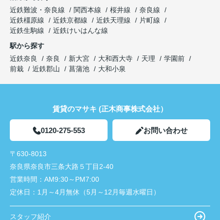
近鉄難波・奈良線
関西本線
桜井線
奈良線
近鉄橿原線
近鉄京都線
近鉄天理線
片町線
近鉄生駒線
近鉄けいはんな線
駅から探す
近鉄奈良
奈良
新大宮
大和西大寺
天理
学園前
前栽
近鉄郡山
菖蒲池
大和小泉
賃貸のマサキ (正木商事株式会社）
0120-275-553
お問い合わせ
〒630-8013
奈良県奈良市三条大路５丁目2-40
営業時間：
AM9:30～PM7:00
定休日：
1月～4月無休（5月～12月毎週水曜日）
スタッフ紹介