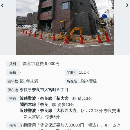
- 管理/共益費 9,000円
賃料
-
1LDK
面積
間取り
築1年未満
1階/4階建
築年数
所在階
奈良県
奈良市
大宮町
５丁目
所在地
近鉄難波・奈良線
「
新大宮
」駅 徒歩3分
交通
関西本線
「
奈良
」駅 徒歩13分
近鉄難波・奈良線
「
大和西大寺
」駅 バス13分 奈良交通
「新大宮駅」 停歩5分
初期費用「賃貸保証要加入33000円（税込）、ルームク
備考