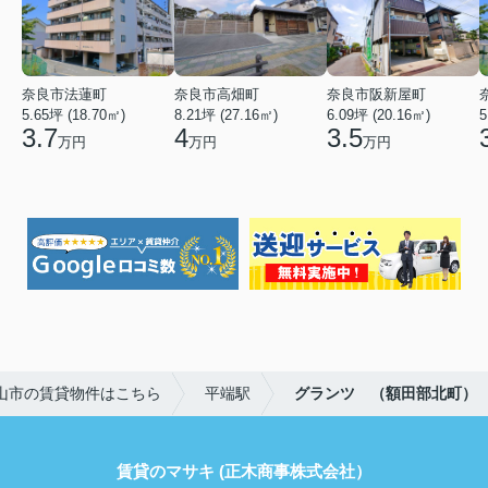
奈良市法蓮町
奈良市高畑町
奈良市阪新屋町
5.65坪 (18.70㎡)
8.21坪 (27.16㎡)
6.09坪 (20.16㎡)
5
3.7
4
3.5
万円
万円
万円
山市の賃貸物件はこちら
平端駅
グランツ （額田部北町）
賃貸のマサキ (正木商事株式会社）