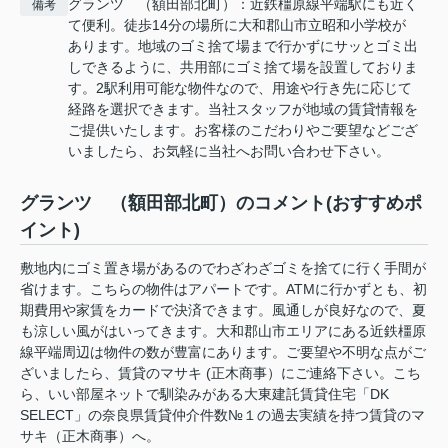
グランツ （額田部北町）：近鉄橿原線平端駅にも近く
備考
て便利。徒歩14分の場所に大和郡山市立昭和小学校が
あります。地域のゴミ捨て場まで行かずにサッとゴミ出
しできるように、共用部にゴミ捨て場を設置しておりま
す。2駅利用可能な物件なので、用途や行き先に応じて
経路を選択できます。当社スタッフが地域の賃貸情報を
ご提供いたします。お客様のこだわりやご要望などござ
いましたら、お気軽に当社へお問い合わせ下さい。
グランツ （額田部北町）のコメント(おすすめポ
イント)
敷地内にゴミ置き場があるのでわざわざゴミを捨てに行く手間が
省けます。こちらの物件はアパートです。ATMに行かずとも、初
期費用や家賃をカードで決済できます。風通しが良好なので、夏
も涼しい風がはいってきます。大和郡山市エリアにある近鉄橿原
線平端周辺は物件の数が豊富にあります。ご要望や不明な点がご
ざいましたら、賃貸のマサキ (正木商事）にご連絡下さい。こち
ら、いい部屋ネットで馴染みがある大東建託賃貸住宅「DK
SELECT」の奈良県賃貸仲介件数№１の過去実績を持つ賃貸のマ
サキ（正木商事）へ。