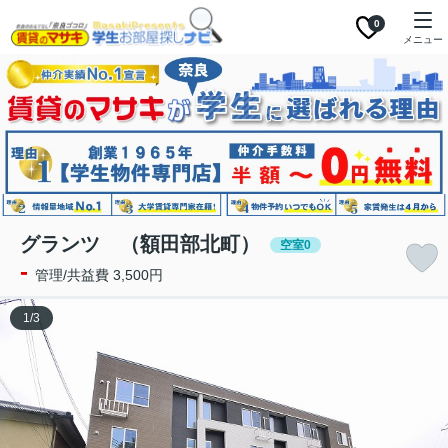
0
メニュー
グランツ （額田部北町）
空室0
-
管理/共益費 3,500円
1
/
3