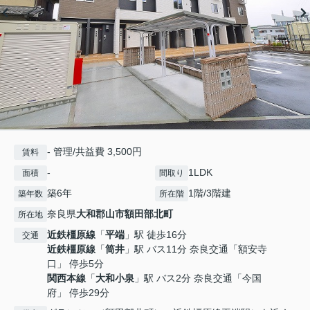
- 管理/共益費 3,500円
賃料
-
1LDK
面積
間取り
築6年
1階/3階建
築年数
所在階
奈良県
大和郡山市
額田部北町
所在地
近鉄橿原線
「
平端
」駅 徒歩16分
交通
近鉄橿原線
「
筒井
」駅 バス11分 奈良交通「額安寺
口」 停歩5分
関西本線
「
大和小泉
」駅 バス2分 奈良交通「今国
府」 停歩29分