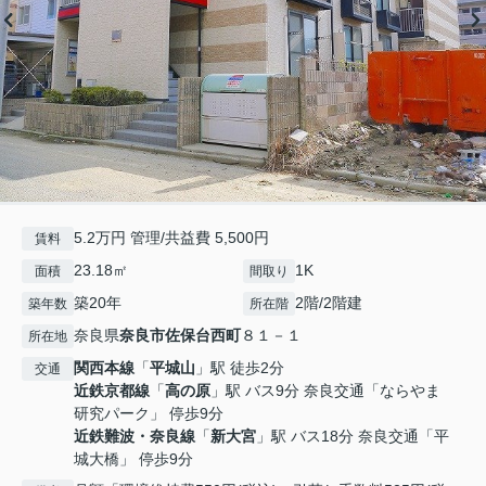
5.2万円 管理/共益費 5,500円
賃料
23.18㎡
1K
面積
間取り
築20年
2階/2階建
築年数
所在階
奈良県
奈良市
佐保台西町
８１－１
所在地
関西本線
「
平城山
」駅 徒歩2分
交通
近鉄京都線
「
高の原
」駅 バス9分 奈良交通「ならやま
研究パーク」 停歩9分
近鉄難波・奈良線
「
新大宮
」駅 バス18分 奈良交通「平
城大橋」 停歩9分