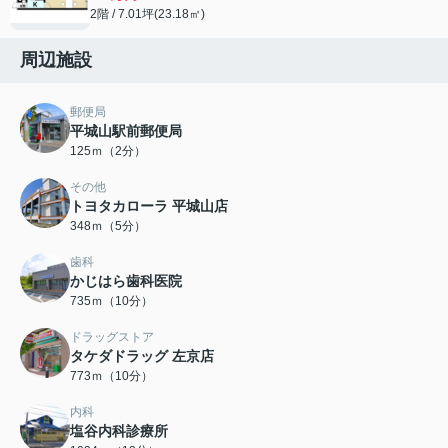
2階 / 7.01坪(23.18㎡)
周辺施設
郵便局
平城山駅前郵便局
125ｍ（2分）
その他
トヨタカローラ 平城山店
348ｍ（5分）
歯科
かじはら歯科医院
735ｍ（10分）
ドラッグストア
タケダドラッグ 左京店
773ｍ（10分）
内科
塩谷内科診療所