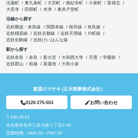
法蓮町
東九条町
大宮町
南紀寺町
小泉町
富雄北
大安寺
田部町
木津
東井戸堂町
沿線から探す
近鉄難波・奈良線
関西本線
桜井線
奈良線
近鉄橿原線
近鉄京都線
近鉄天理線
片町線
近鉄生駒線
近鉄けいはんな線
駅から探す
近鉄奈良
奈良
新大宮
大和西大寺
天理
学園前
近鉄郡山
前栽
菖蒲池
大和小泉
賃貸のマサキ (正木商事株式会社）
0120-275-553
お問い合わせ
〒630-8013
奈良県奈良市三条大路５丁目2-40
営業時間：
AM9:30～PM7:00