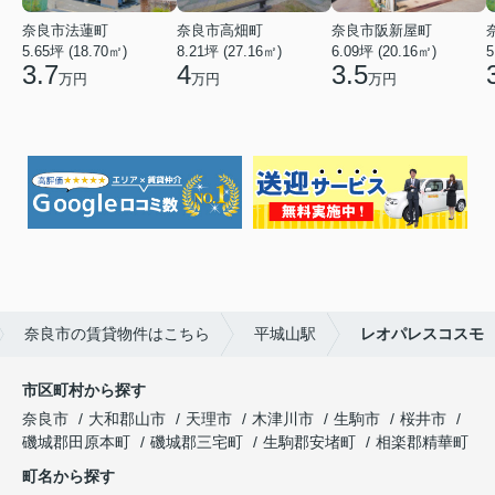
奈良市法蓮町
奈良市高畑町
奈良市阪新屋町
5.65坪 (18.70㎡)
8.21坪 (27.16㎡)
6.09坪 (20.16㎡)
5
3.7
4
3.5
万円
万円
万円
奈良市の賃貸物件はこちら
平城山駅
レオパレスコスモ
市区町村から探す
奈良市
大和郡山市
天理市
木津川市
生駒市
桜井市
磯城郡田原本町
磯城郡三宅町
生駒郡安堵町
相楽郡精華町
町名から探す