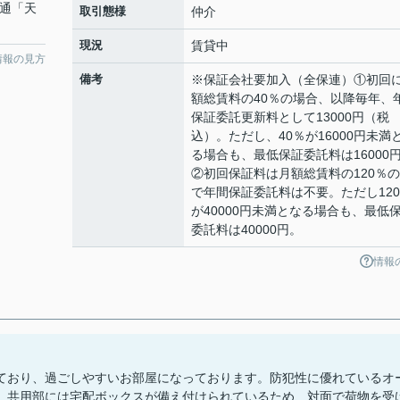
交通「天
取引態様
仲介
現況
賃貸中
情報の見方
備考
※保証会社要加入（全保連）①初回
額総賃料の40％の場合、以降毎年、
保証委託更新料として13000円（税
込）。ただし、40％が16000円未満
る場合も、最低保証委託料は16000
②初回保証料は月額総賃料の120％
で年間保証委託料は不要。ただし12
が40000円未満となる場合も、最低
委託料は40000円。
情報
ており、過ごしやすいお部屋になっております。防犯性に優れているオ
。共用部には宅配ボックスが備え付けられているため、対面で荷物を受