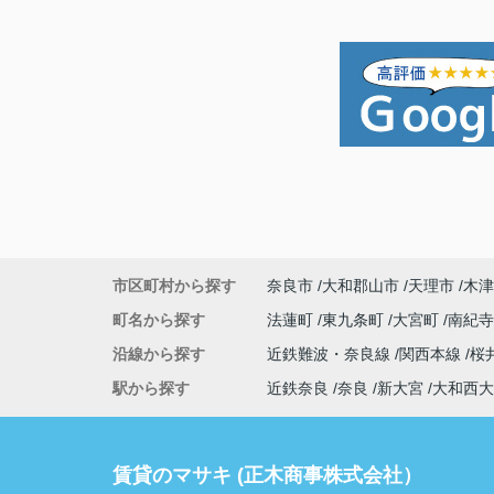
市区町村から探す
奈良市
大和郡山市
天理市
木津
町名から探す
法蓮町
東九条町
大宮町
南紀
沿線から探す
近鉄難波・奈良線
関西本線
桜
駅から探す
近鉄奈良
奈良
新大宮
大和西大
賃貸のマサキ (正木商事株式会社）