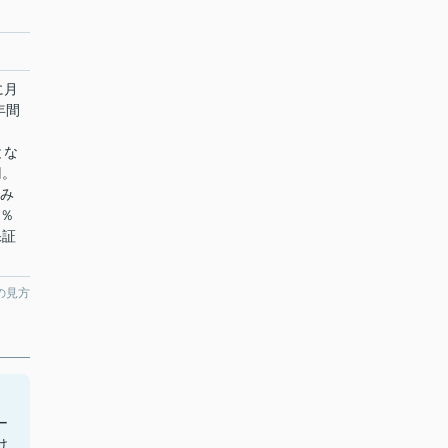
に月
年間
とな
円。
のみ
0％
保証
の見方
ー
け