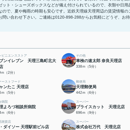
ゼット・シューズボックスなどが備え付けられているので、衣類や日用
なので、夏や梅雨の時期も安心です。近鉄天理線天理周辺の賃貸情報の
い合わせ下さい。ご連絡は0120-898-288からお気軽にどうぞ、お待
ンビニエンスストア
その他
ブンイレブン 天理三島町北大
車検の速太郎 奈良天理店
店
338ｍ（5分）
19ｍ（2分）
ァーストフード
郵便局
ャンたこ 天理店
天理郵便局
96ｍ（5分）
442ｍ（6分）
合病院
スーパー
理よろづ相談所病院
プライスカット 天理北店
54ｍ（6分）
696ｍ（9分）
活雑貨店
スーパー
・ダイソー 天理駅前ビル店
株式会社万代 天理北店