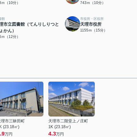
38ｍ（10分）
743ｍ（10分）
書館
市役所・区役所
理市立図書館（てんりしりつと
天理市役所
ょかん）
1155ｍ（15分）
56ｍ（12分）
天理市三昧田町
天理市二階堂上ノ庄町
K (23.18㎡)
1K (23.18㎡)
.9
4.3
万円
万円