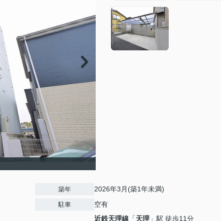
2026年3月(築1年未満)
築年
空有
駐車
近鉄天理線
「
天理
」駅 徒歩11分