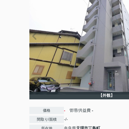
【外観】
-
管理/共益費
-
価格
-/-
間取り/面積
奈良県
天理市
三島町
所在地