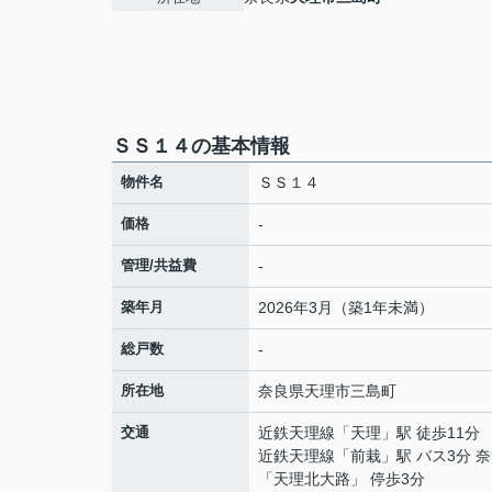
ＳＳ１４の基本情報
物件名
ＳＳ１４
価格
-
管理/共益費
-
築年月
2026年3月（築1年未満）
総戸数
-
所在地
奈良県
天理市
三島町
交通
近鉄天理線
「
天理
」駅 徒歩11分
近鉄天理線
「
前栽
」駅 バス3分 
「天理北大路」 停歩3分