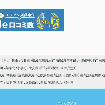
川市
生駒市
桜井市
磯城郡田原本町
磯城郡三宅町
生駒郡安堵町
相
寺町
富雄北
小泉町
大安寺
田部町
木津
東井戸堂町
井線
奈良線
近鉄橿原線
近鉄京都線
近鉄天理線
片町線
近鉄生駒線
寺
天理
学園前
近鉄郡山
前栽
菖蒲池
大和小泉
スタッフ紹介