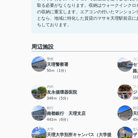
取る必要がなくなります。収納はウォークインクロ
の収納に重宝します。エアコンの付いたマンション
となら、地域に特化した賃貸のマサキ天理駅前店にお問
ちしております。
周辺施設
警察
コ
天理警察署
セ
50ｍ（1分）
路
1
内科
フ
友永循環器医院
ジ
348ｍ（5分）
3
銀行
総
南都銀行 天理支店
天
443ｍ（6分）
4
大学
生
天理大学別所キャンパス（大学提
ザ