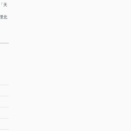
通「天
天理北