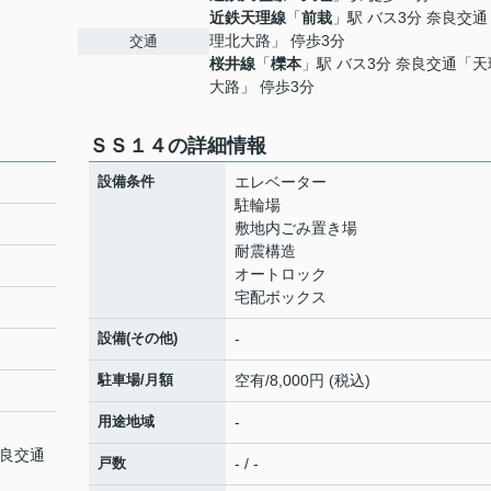
近鉄天理線
「
前栽
」駅 バス3分 奈良交
理北大路」 停歩3分
交通
桜井線
「
櫟本
」駅 バス3分 奈良交通「
大路」 停歩3分
ＳＳ１４の詳細情報
設備条件
エレベーター
駐輪場
敷地内ごみ置き場
耐震構造
オートロック
宅配ボックス
設備(その他)
-
駐車場/月額
空有/8,000円 (税込)
用途地域
-
奈良交通
戸数
- / -