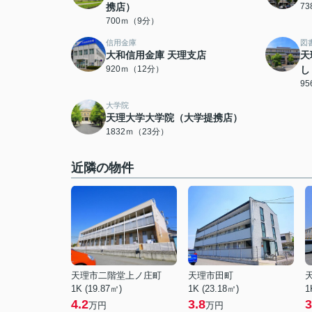
携店）
7
700ｍ（9分）
信用金庫
図
大和信用金庫 天理支店
天
920ｍ（12分）
し
9
大学院
天理大学大学院（大学提携店）
1832ｍ（23分）
近隣の物件
天理市二階堂上ノ庄町
天理市田町
1K (19.87㎡)
1K (23.18㎡)
1
4.2
3.8
3
万円
万円