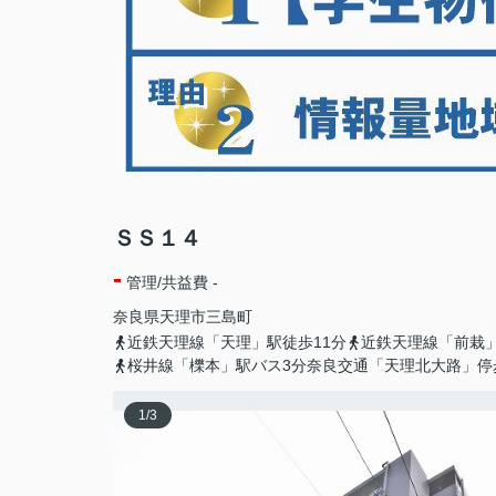
ＳＳ１４
-
管理/共益費 -
奈良県
天理市
三島町
近鉄天理線「天理」駅徒歩11分
近鉄天理線「前栽
桜井線「櫟本」駅バス3分奈良交通「天理北大路」停
1
/
3