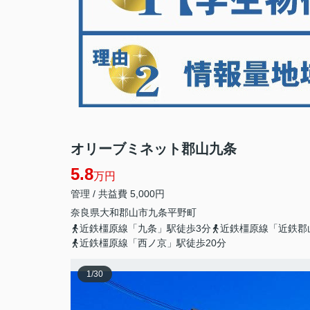
オリーブミネット郡山九条
5.8
万円
管理 / 共益費 5,000円
奈良県
大和郡山市
九条平野町
近鉄橿原線「九条」駅徒歩3分
近鉄橿原線「近鉄郡
近鉄橿原線「西ノ京」駅徒歩20分
1
/
30