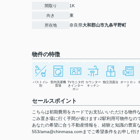
1K
間取り
東
向き
奈良県
大和郡山市
九条平野町
所在地
物件の特徴
バストイレ
室内洗濯機
TVモニタ付
カウンター
独立洗面台
オートロッ
別
置場
きインター
キッチン
ク
ホン
セールスポイント
こちらは初期費用をカードでお支払いいただける物件
ごみ置き場に行く手間が省けます♪2駅利用可物件なの
あなたの希望に合う不動産情報を、経験と知識の豊富な賃貸
553/ama@chinmasa.comまでご希望条件をお申し付け