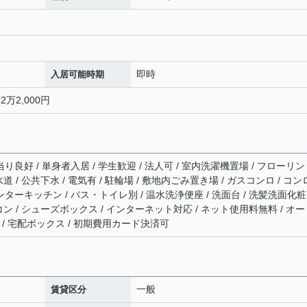
即時
入居可能時期
2万2,000円
り良好 / 単身者入居 / 学生歓迎 / 法人可 / 室内洗濯機置場 / フローリン
水道 / 公共下水 / 電気有 / 駐輪場 / 敷地内ごみ置き場 / ガスコンロ / コ
ンターキッチン / バス・トイレ別 / 温水洗浄便座 / 洗面台 / 洗髪洗面化粧
エアコン / シューズボックス / インターネット対応 / ネット使用料無料 / オ
 / 宅配ボックス / 初期費用カード決済可
一般
賃貸区分