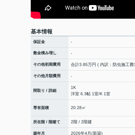
基本情報
-
保証金
敷金積み増し
-
その他初期費用
合計3.85万円 ( 内訳：防虫施工費1
その他月額費用
-
1K
間取り / 詳細
洋室 6.3帖 1室
/
K 1室
20.28㎡
専有面積
2階 / 2階建
所在階 / 階建て
2026年4月(新築)
築年月