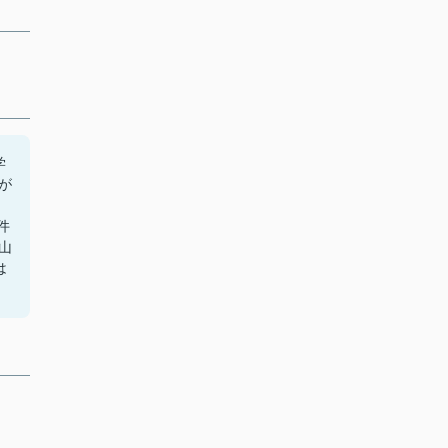
学
が
件
山
は