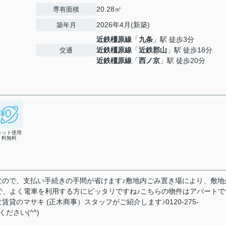
20.28㎡
専有面積
2026年4月(新築)
築年月
近鉄橿原線
「
九条
」駅 徒歩3分
近鉄橿原線
「
近鉄郡山
」駅 徒歩18分
交通
近鉄橿原線
「
西ノ京
」駅 徒歩20分
ネット使用
料無料
なので、支払い手続きの手間が省けます♪敷地内ごみ置き場により、敷地
で、よく電車を利用する方にピッタリですね♪こちらの物件はアパートで
のマサキ (正木商事）スタッフがご紹介します♪0120-275-
ください(^^)