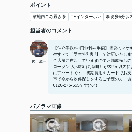
ポイント
敷地内ごみ置き場
TVインターホン
駅徒歩5分以
担当者のコメント
【仲介手数料0円無料～半額】賃貸のマサ
生すべて「学生特別割引」で対応いたしま
全店舗に在籍していますのでお部屋探しの
内田 紘一
ローソン 大和郡山九条町店が224m以
はアパートです！初期費用をカードでお支
市で今から物件探しをするご予定の方、賃
0120-275-553です(^o^)
パノラマ画像