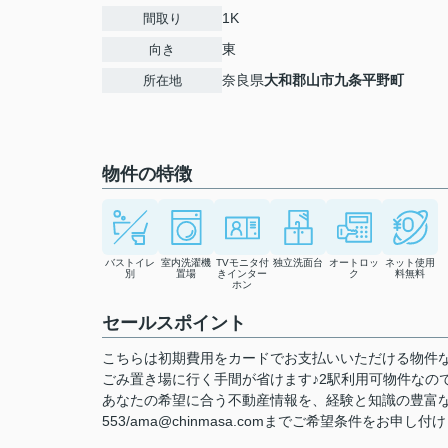
1K
間取り
東
向き
奈良県
大和郡山市
九条平野町
所在地
物件の特徴
バストイレ
室内洗濯機
TVモニタ付
独立洗面台
オートロッ
ネット使用
別
置場
きインター
ク
料無料
ホン
セールスポイント
こちらは初期費用をカードでお支払いいただける物件
ごみ置き場に行く手間が省けます♪2駅利用可物件なの
あなたの希望に合う不動産情報を、経験と知識の豊富な賃貸
553/ama@chinmasa.comまでご希望条件をお申し付け