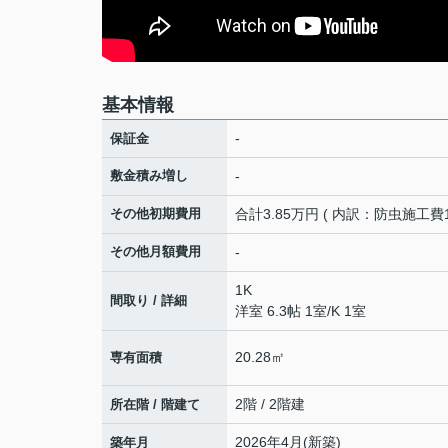
基本情報
-
保証金
敷金積み増し
-
その他初期費用
合計3.85万円 ( 内訳：防虫施工費1
その他月額費用
-
1K
間取り / 詳細
洋室 6.3帖 1室
/
K 1室
20.28㎡
専有面積
2階 / 2階建
所在階 / 階建て
2026年4月(新築)
築年月