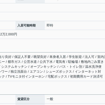
即時
入居可能時期
2万2,000円
り良好 / 保証人不要 / 眺望良好 / 単身者入居 / 学生歓迎 / 法人可 / 室内
ー / 都市ガス / 公営水道 / 公共下水 / 電気有 / 駐輪場 / 敷地内ごみ置き
 / システムキッチン / オープンキッチン / バス・トイレ別 / 温水洗浄便
シャワー / 独立洗面台 / エアコン / シューズボックス / インターネット対
ロック / TVモニタ付インターホン / 宅配ボックス / 初期費用カード決済可
一般
賃貸区分