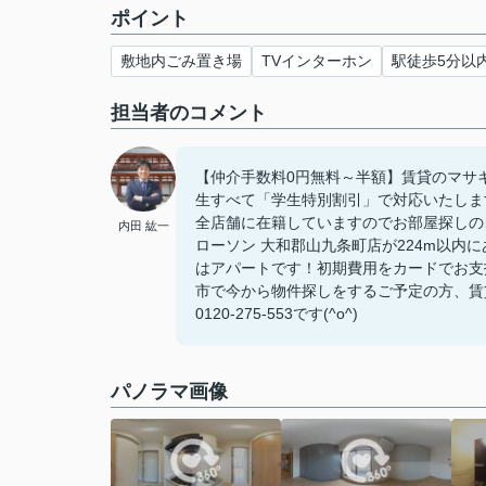
ポイント
敷地内ごみ置き場
TVインターホン
駅徒歩5分以
担当者のコメント
【仲介手数料0円無料～半額】賃貸のマサ
生すべて「学生特別割引」で対応いたしま
全店舗に在籍していますのでお部屋探しの
内田 紘一
ローソン 大和郡山九条町店が224m以
はアパートです！初期費用をカードでお支
市で今から物件探しをするご予定の方、賃
0120-275-553です(^o^)
パノラマ画像