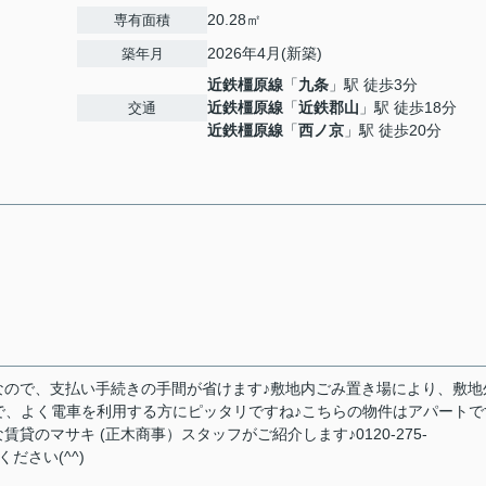
20.28㎡
専有面積
2026年4月(新築)
築年月
近鉄橿原線
「
九条
」駅 徒歩3分
近鉄橿原線
「
近鉄郡山
」駅 徒歩18分
交通
近鉄橿原線
「
西ノ京
」駅 徒歩20分
なので、支払い手続きの手間が省けます♪敷地内ごみ置き場により、敷地
で、よく電車を利用する方にピッタリですね♪こちらの物件はアパートで
のマサキ (正木商事）スタッフがご紹介します♪0120-275-
ください(^^)