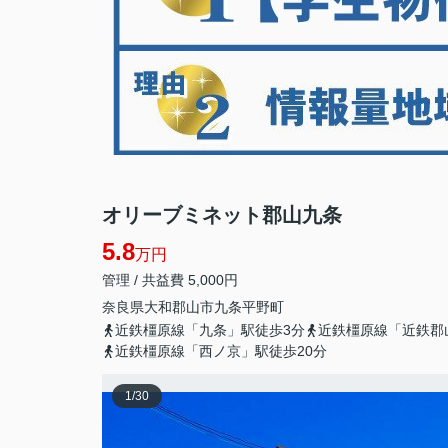
オリーブミネット郡山九条
5.8
万円
管理 / 共益費 5,000円
奈良県
大和郡山市
九条平野町
近鉄橿原線「九条」駅徒歩3分
近鉄橿原線「近鉄郡
近鉄橿原線「西ノ京」駅徒歩20分
1
/
30