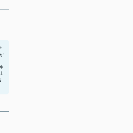
学
が
件
山
は