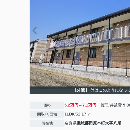
【外観】
外はこのようになっ
5.2万円～7.1万円
管理/共益費
5,
価格
1LDK/52.17㎡
間取り/面積
奈良県
磯城郡田原本町
大字八尾
所在地