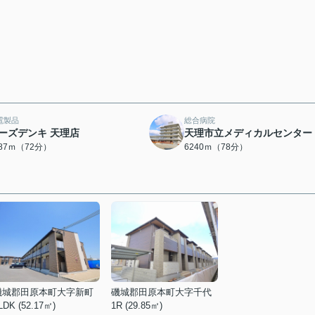
電製品
総合病院
ーズデンキ 天理店
天理市立メディカルセンター
687ｍ（72分）
6240ｍ（78分）
磯城郡田原本町大字新町
磯城郡田原本町大字千代
LDK (52.17㎡)
1R (29.85㎡)