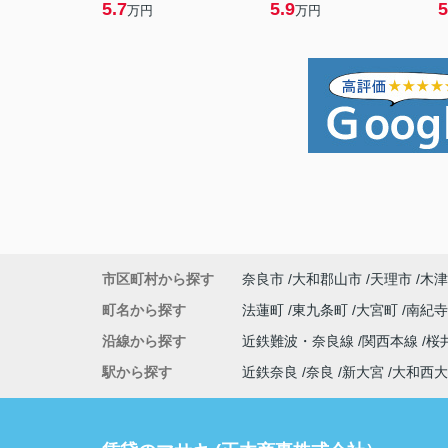
5.7
5.9
5
万円
万円
市区町村から探す
奈良市
大和郡山市
天理市
木津
町名から探す
法蓮町
東九条町
大宮町
南紀
沿線から探す
近鉄難波・奈良線
関西本線
桜
駅から探す
近鉄奈良
奈良
新大宮
大和西大