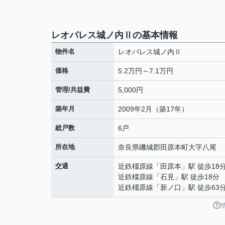
レオパレス城ノ内Ⅱの基本情報
物件名
レオパレス城ノ内Ⅱ
価格
5.2万円～7.1万円
管理/共益費
5,000円
築年月
2009年2月（築17年）
総戸数
6戸
所在地
奈良県
磯城郡田原本町
大字八尾
交通
近鉄橿原線
「
田原本
」駅 徒歩18
近鉄橿原線
「
石見
」駅 徒歩18分
近鉄橿原線
「
新ノ口
」駅 徒歩63