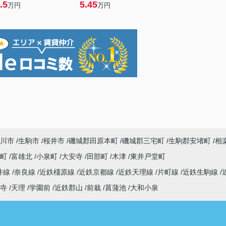
.5
5.45
万円
万円
川市
生駒市
桜井市
磯城郡田原本町
磯城郡三宅町
生駒郡安堵町
相
寺町
富雄北
小泉町
大安寺
田部町
木津
東井戸堂町
井線
奈良線
近鉄橿原線
近鉄京都線
近鉄天理線
片町線
近鉄生駒線
寺
天理
学園前
近鉄郡山
前栽
菖蒲池
大和小泉