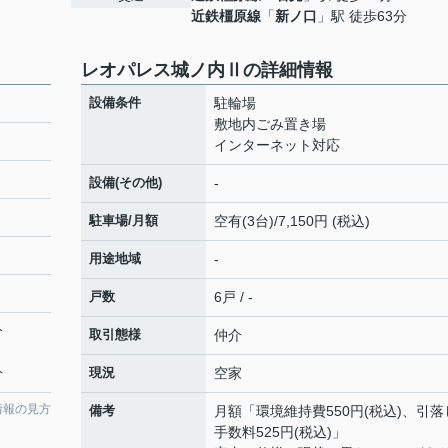
近鉄橿原線
「
新ノ口
」駅 徒歩63分
レオパレス城ノ内Ⅱの詳細情報
設備条件
駐輪場
敷地内ごみ置き場
インターネット対応
設備(その他)
-
駐車場/月額
空有(3台)/7,150円 (税込)
用途地域
-
戸数
6戸 / -
分
取引態様
仲介
分
現況
空家
情報の見方
備考
月額「環境維持費550円(税込)、引落
手数料525円(税込)」