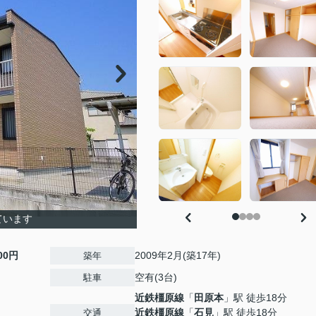
ています
000円
2009年2月(築17年)
築年
空有(3台)
駐車
近鉄橿原線
「
田原本
」駅 徒歩18分
近鉄橿原線
「
石見
」駅 徒歩18分
交通