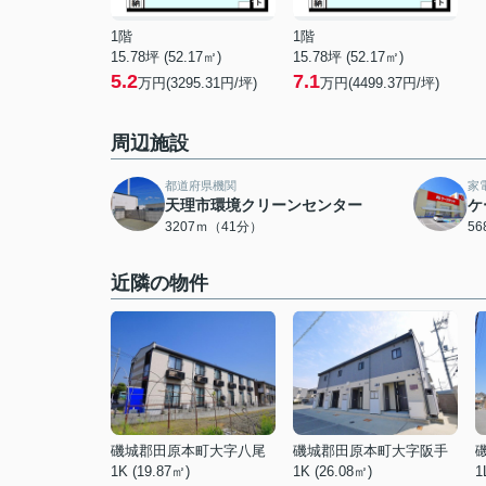
1階
1階
15.78坪 (52.17㎡)
15.78坪 (52.17㎡)
5.2
7.1
万円(3295.31円/坪)
万円(4499.37円/坪)
周辺施設
都道府県機関
家
天理市環境クリーンセンター
ケ
3207ｍ（41分）
5
近隣の物件
磯城郡田原本町大字八尾
磯城郡田原本町大字阪手
1K (19.87㎡)
1K (26.08㎡)
1