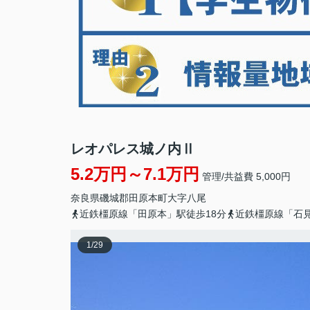
レオパレス城ノ内Ⅱ
5.2万円～7.1万円
管理/共益費 5,000円
奈良県
磯城郡田原本町
大字八尾
近鉄橿原線「田原本」駅徒歩18分
近鉄橿原線「石見
1
/
29