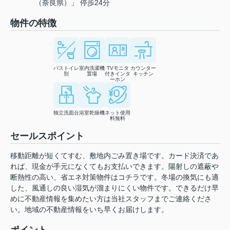
（奈良県）」 停歩24分
物件の特徴
バストイレ
室内洗濯機
TVモニタ
カウンター
別
置場
付きインタ
キッチン
ーホン
独立洗面台
浴室乾燥機
ネット使用
料無料
セールスポイント
移動距離が短くてすむ、敷地内ごみ置き場です。カード決済であ
れば、現金が手元になくてもお支払いできます。陽射しの遮蔽や
断熱性の高い、省エネ対策物件はコチラです。冬場の換気にも適
した、風通しの良い湿気が溜まりにくい物件です。できるだけ早
めに不動産情報を集めたい方は当社スタッフまでご連絡くださ
い。地域の不動産情報をいち早くお届けします。
ポイント