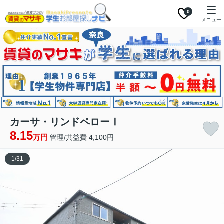
0
メニュー
カーサ・リンドペローⅠ
8.15
万円
管理/共益費 4,100円
1
/
31