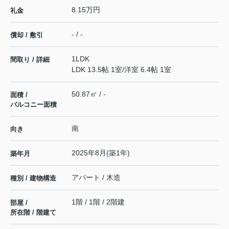
8.15万円
礼金
- / -
償却 / 敷引
1LDK
間取り / 詳細
LDK 13.5帖 1室
/
洋室 6.4帖 1室
50.87㎡ / -
面積 /
バルコニー面積
南
向き
2025年8月(築1年)
築年月
アパート / 木造
種別 / 建物構造
1階 / 1階 / 2階建
部屋 /
所在階 / 階建て