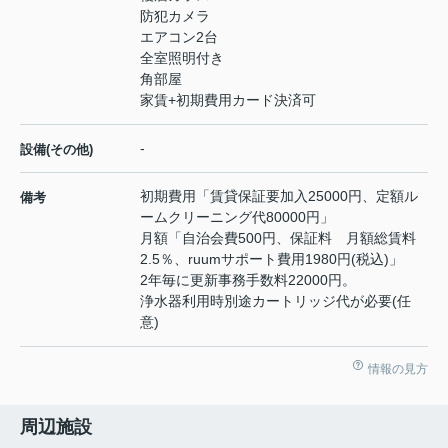
防犯カメラ
エアコン2台
全室照明付き
角部屋
家賃+初期費用カード決済可
-
設備(その他)
初期費用「賃貸保証要加入25000円、定額ル
備考
ームクリーニング代80000円」
月額「自治会費500円、保証料 月額総賃料
2.5％、ruumサポート費用1980円(税込)」
2年毎に更新事務手数料22000円。
浄水器利用時別途カートリッジ代が必要(任
意)
情報の見方
周辺施設