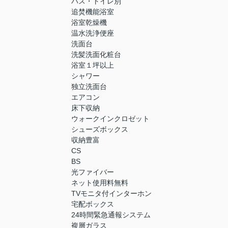
バス・トイレ別
追焚機能浴室
浴室乾燥機
温水洗浄便座
洗面台
洗髪洗面化粧台
浴室１坪以上
シャワー
独立洗面台
エアコン
床下収納
ウォークインクロゼット
シューズボックス
収納豊富
CS
BS
光ファイバー
ネット使用料無料
TVモニタ付インターホン
宅配ボックス
24時間緊急通報システム
複層ガラス