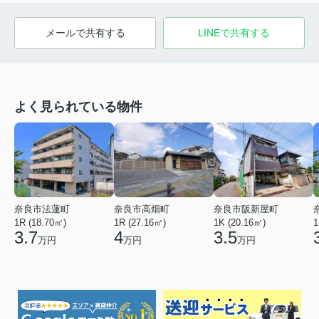
メールで共有する
LINEで共有する
よく見られている物件
奈良市法蓮町
奈良市高畑町
奈良市阪新屋町
1R (18.70㎡)
1R (27.16㎡)
1K (20.16㎡)
1
3.7
4
3.5
万円
万円
万円