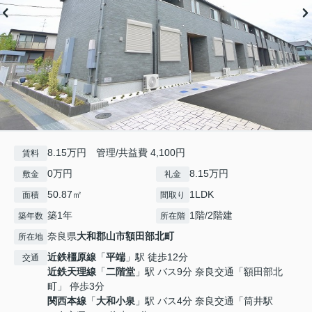
8.15万円 管理/共益費 4,100円
賃料
0万円
8.15万円
敷金
礼金
50.87㎡
1LDK
面積
間取り
築1年
1階/2階建
築年数
所在階
奈良県
大和郡山市
額田部北町
所在地
近鉄橿原線
「
平端
」駅 徒歩12分
交通
近鉄天理線
「
二階堂
」駅 バス9分 奈良交通「額田部北
町」 停歩3分
関西本線
「
大和小泉
」駅 バス4分 奈良交通「筒井駅