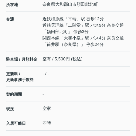
奈良県
大和郡山市
額田部北町
所在地
近鉄橿原線
「
平端
」駅 徒歩12分
交通
近鉄天理線
「
二階堂
」駅 バス9分 奈良交通
「額田部北町」 停歩3分
関西本線
「
大和小泉
」駅 バス4分 奈良交通
「筒井駅（奈良県）」 停歩24分
空有 / 5,500円 (税込)
駐車場 / 月額料金
- / -
更新料 /
更新事務手数料
-
契約期間
空家
現況
即時
入居可能日