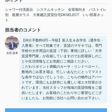
シャワー付洗面台
システムキッチン
全室南向き
バストイレ
別
複層ガラス
大東建託賃貸住宅DKSELECT
いい部屋ネッ
ト
担当者のコメント
【仲介手数料0円～半額】新入生＆在学生（通学生・
入寮者）すべて対象です。賃貸のマサキでは、専門
学校や大学周辺の賃貸（下宿）事情に詳しい「大学
吉田 政孝
賃貸専門家」が在籍していますのでお部屋探しのこ
とや生活情報などお気軽にご相談ください。
こだわりポイント満載のカーサ・リンドペローⅠ。
敷地内ごみ置き場は、忙しいあなたにとってマスト
な条件ではないでしょうか。こちらの物件はアパー
トです。環境にもお財布にも優しい省エネ対策がさ
れています。当社スタッフが地域の賃貸情報をご提
供いたします。お客様のこだわりやご要望などござ
いましたら、お気軽に当社へお問い合わせ下さい。