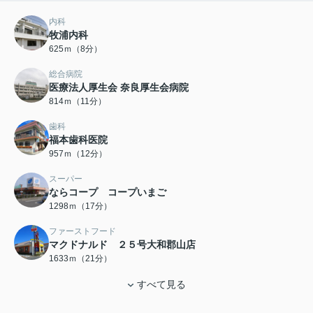
内科
牧浦内科
625ｍ（8分）
総合病院
医療法人厚生会 奈良厚生会病院
814ｍ（11分）
歯科
福本歯科医院
957ｍ（12分）
スーパー
ならコープ コープいまご
1298ｍ（17分）
ファーストフード
マクドナルド ２５号大和郡山店
1633ｍ（21分）
すべて見る