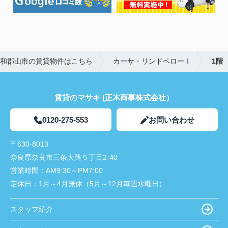
和郡山市の賃貸物件はこちら
カーサ・リンドペローⅠ
1階
賃貸のマサキ (正木商事株式会社）
0120-275-553
お問い合わせ
〒630-8013
奈良県奈良市三条大路５丁目2-40
営業時間：
AM9:30～PM7:00
定休日：
1月～4月無休（5月～12月毎週水曜日）
スタッフ紹介