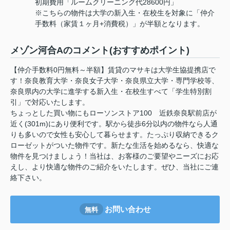
初期費用「ルームクリーニング代28600円」
※こちらの物件は大学の新入生・在校生を対象に「仲介
手数料（家賃１ヶ月+消費税）」が半額となります。
メゾン河合Aのコメント(おすすめポイント)
【仲介手数料0円無料～半額】賃貸のマサキは大学生協提携店で
す！奈良教育大学・奈良女子大学・奈良県立大学・専門学校等、
奈良県内の大学に進学する新入生・在校生すべて「学生特別割
引」で対応いたします。
ちょっとした買い物にもローソンストア100 近鉄奈良駅前店が
近く(301m)にあり便利です。駅から徒歩6分以内の物件なら人通
りも多いので女性も安心して暮らせます。たっぷり収納できるク
ローゼットがついた物件です。新たな生活を始めるなら、快適な
物件を見つけましょう！当社は、お客様のご要望やニーズにお応
えし、より快適な物件のご紹介をいたします。ぜひ、当社にご連
絡下さい。
お問い合わせ
無料