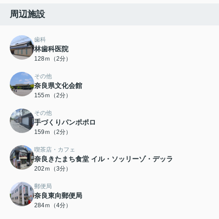
周辺施設
歯科
林歯科医院
128ｍ（2分）
その他
奈良県文化会館
155ｍ（2分）
その他
手づくりパンポポロ
159ｍ（2分）
喫茶店・カフェ
奈良きたまち食堂 イル・ソッリーゾ・デッラ
202ｍ（3分）
郵便局
奈良東向郵便局
284ｍ（4分）