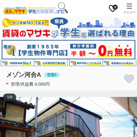
0
メニュー
メゾン河合A
空室0
-
管理/共益費 4,000円
1
/
9