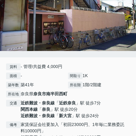
- 管理/共益費 4,000円
賃料
-
1K
面積
間取り
築41年
1階/2階建
築年数
所在階
奈良県
奈良市
南半田西町
所在地
近鉄難波・奈良線
「
近鉄奈良
」駅 徒歩7分
交通
関西本線
「
奈良
」駅 徒歩20分
近鉄難波・奈良線
「
新大宮
」駅 徒歩24分
家賃保証会社要加入「初回23000円、1年毎に業務委託
備考
料10000円」