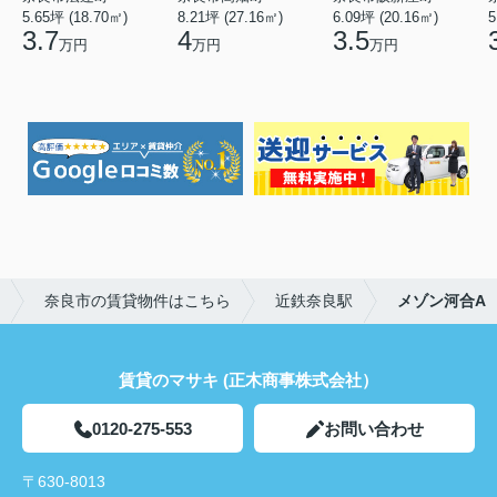
5.65坪 (18.70㎡)
8.21坪 (27.16㎡)
6.09坪 (20.16㎡)
5
3.7
4
3.5
万円
万円
万円
奈良市の賃貸物件はこちら
近鉄奈良駅
メゾン河合A
賃貸のマサキ (正木商事株式会社）
0120-275-553
お問い合わせ
〒630-8013