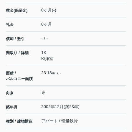
0ヶ月(-)
敷金(保証金)
0ヶ月
礼金
- / -
償却 / 敷引
1K
間取り / 詳細
K
/
洋室
23.18㎡ / -
面積 /
バルコニー面積
東
向き
2002年12月(築23年)
築年月
アパート / 軽量鉄骨
種別 / 建物構造