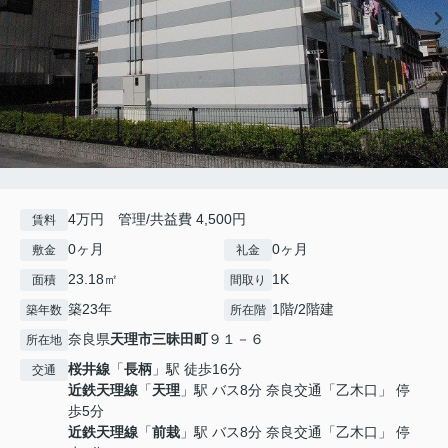
4万円 管理/共益費 4,500円
賃料
0ヶ月
0ヶ月
敷金
礼金
23.18㎡
1K
面積
間取り
築23年
1階/2階建
築年数
所在階
奈良県
天理市
三昧田町
９１－６
所在地
桜井線
「
長柄
」駅 徒歩16分
交通
近鉄天理線
「
天理
」駅 バス8分 奈良交通「乙木口」 停
歩5分
近鉄天理線
「
前栽
」駅 バス8分 奈良交通「乙木口」 停