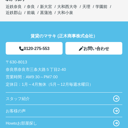
近鉄奈良
奈良
新大宮
大和西大寺
天理
学園前
近鉄郡山
前栽
菖蒲池
大和小泉
賃貸のマサキ (正木商事株式会社）
0120-275-553
お問い合わせ
〒630-8013
奈良県奈良市三条大路５丁目2-40
営業時間：
AM9:30～PM7:00
定休日：
1月～4月無休（5月～12月毎週水曜日）
スタッフ紹介
お客様の声
Howtoお部屋探し