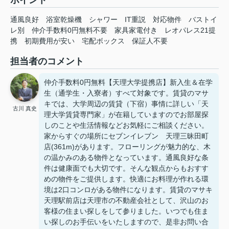
通風良好
浴室乾燥機
シャワー
IT重説
対応物件
バストイ
レ別
仲介手数料0円無料不要
家具家電付き
レオパレス21提
携
初期費用が安い
宅配ボックス
保証人不要
担当者のコメント
仲介手数料0円無料【天理大学提携店】新入生＆在学
生（通学生・入寮者）すべて対象です。賃貸のマサ
キでは、大学周辺の賃貸（下宿）事情に詳しい「天
古川 真史
理大学賃貸専門家」が在籍していますのでお部屋探
しのことや生活情報などお気軽にご相談ください。
家からすぐの場所にセブンイレブン 天理三昧田町
店(361m)があります。フローリングが魅力的な、木
の温かみのある物件となっています。通風良好な条
件は健康面でも大切です。そんな観点からもおすす
めの物件をご提供します。快適にお料理が作れる環
境は2口コンロがある物件になります。賃貸のマサキ
天理駅前店は天理市の不動産会社として、沢山のお
客様の住まい探しをして参りました。いつでも住ま
い探しのお手伝いをいたしますので、是非お問い合