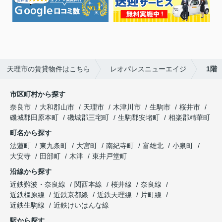
天理市の賃貸物件はこちら
レオパレスニューエイジ
1階
市区町村から探す
奈良市
大和郡山市
天理市
木津川市
生駒市
桜井市
磯城郡田原本町
磯城郡三宅町
生駒郡安堵町
相楽郡精華町
町名から探す
法蓮町
東九条町
大宮町
南紀寺町
富雄北
小泉町
大安寺
田部町
木津
東井戸堂町
沿線から探す
近鉄難波・奈良線
関西本線
桜井線
奈良線
近鉄橿原線
近鉄京都線
近鉄天理線
片町線
近鉄生駒線
近鉄けいはんな線
駅から探す