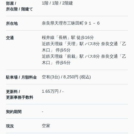
1階 / 1階 / 2階建
部屋 /
所在階 / 階建て
奈良県
天理市
三昧田町
９１－６
所在地
桜井線
「
長柄
」駅 徒歩16分
交通
近鉄天理線
「
天理
」駅 バス8分 奈良交通「乙
木口」 停歩5分
近鉄天理線
「
前栽
」駅 バス8分 奈良交通「乙
木口」 停歩5分
空有(3台) / 8,250円 (税込)
駐車場 / 月額料金
1.65万円 / -
更新料 /
更新事務手数料
-
契約期間
空家
現況