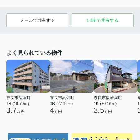
メールで共有する
LINEで共有する
よく見られている物件
奈良市法蓮町
奈良市高畑町
奈良市阪新屋町
1R (18.70㎡)
1R (27.16㎡)
1K (20.16㎡)
1
3.7
4
3.5
万円
万円
万円