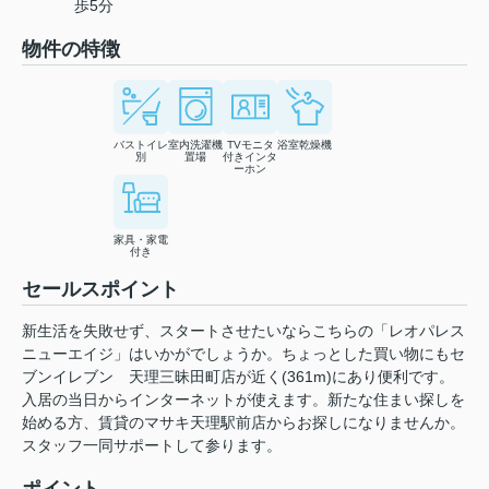
歩5分
物件の特徴
バストイレ
室内洗濯機
TVモニタ
浴室乾燥機
別
置場
付きインタ
ーホン
家具・家電
付き
セールスポイント
新生活を失敗せず、スタートさせたいならこちらの「レオパレス
ニューエイジ」はいかがでしょうか。ちょっとした買い物にもセ
ブンイレブン 天理三昧田町店が近く(361m)にあり便利です。
入居の当日からインターネットが使えます。新たな住まい探しを
始める方、賃貸のマサキ天理駅前店からお探しになりませんか。
スタッフ一同サポートして参ります。
ポイント