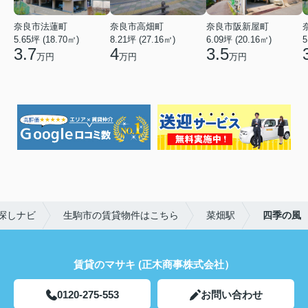
奈良市法蓮町
奈良市高畑町
奈良市阪新屋町
5.65坪 (18.70㎡)
8.21坪 (27.16㎡)
6.09坪 (20.16㎡)
5
3.7
4
3.5
万円
万円
万円
探しナビ
生駒市の賃貸物件はこちら
菜畑駅
四季の風
賃貸のマサキ (正木商事株式会社）
0120-275-553
お問い合わせ