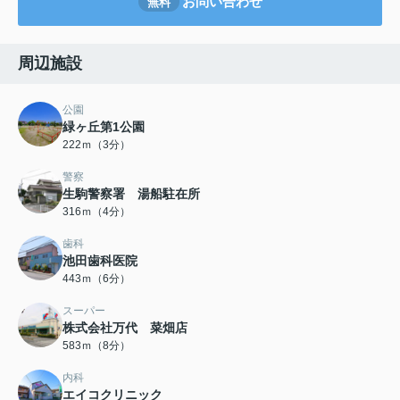
お問い合わせ
無料
周辺施設
公園
緑ヶ丘第1公園
222ｍ（3分）
警察
生駒警察署 湯船駐在所
316ｍ（4分）
歯科
池田歯科医院
443ｍ（6分）
スーパー
株式会社万代 菜畑店
583ｍ（8分）
内科
エイコクリニック