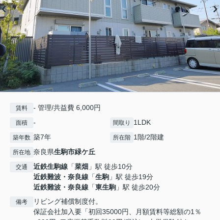
- 管理/共益費 6,000円
賃料
-
1LDK
面積
間取り
築7年
1階/2階建
築年数
所在階
奈良県
生駒市
緑ケ丘
所在地
近鉄生駒線
「
菜畑
」駅 徒歩10分
交通
近鉄難波・奈良線
「
生駒
」駅 徒歩19分
近鉄難波・奈良線
「
東生駒
」駅 徒歩20分
リビング補償制度付。
備考
保証会社加入要「初回35000円、月額賃料等総額の1％