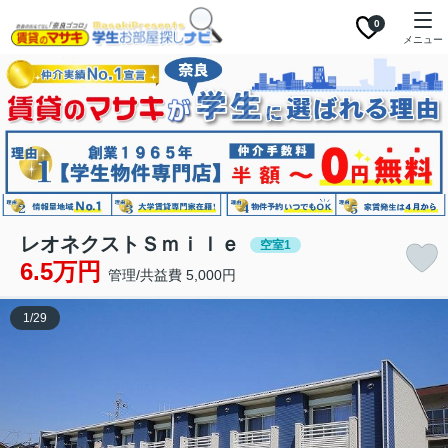
0
メニュー
レオネクストＳｍｉｌｅ
空室1
6.5万円
管理/共益費 5,000円
1
/
29