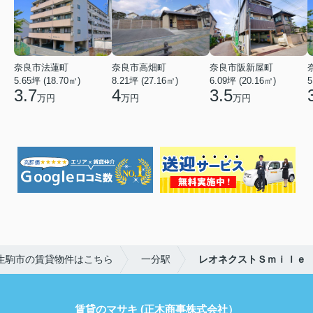
奈良市法蓮町
奈良市高畑町
奈良市阪新屋町
5.65坪 (18.70㎡)
8.21坪 (27.16㎡)
6.09坪 (20.16㎡)
5
3.7
4
3.5
万円
万円
万円
生駒市の賃貸物件はこちら
一分駅
レオネクストＳｍｉｌｅ
賃貸のマサキ (正木商事株式会社）