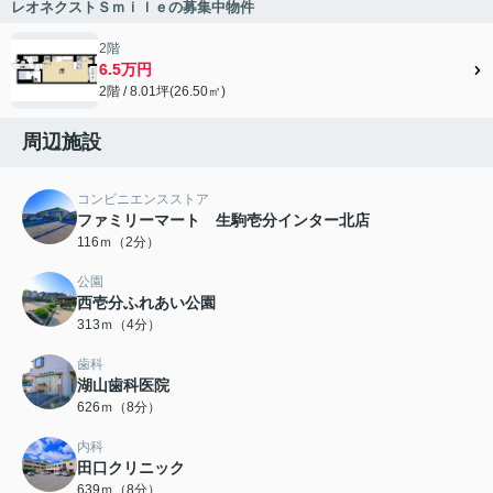
レオネクストＳｍｉｌｅの募集中物件
2階
6.5万円
2階 / 8.01坪(26.50㎡)
周辺施設
コンビニエンスストア
ファミリーマート 生駒壱分インター北店
116ｍ（2分）
公園
西壱分ふれあい公園
313ｍ（4分）
歯科
湖山歯科医院
626ｍ（8分）
内科
田口クリニック
639ｍ（8分）