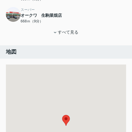
スーパー
オークワ 生駒菜畑店
668ｍ（9分）
すべて見る
地図