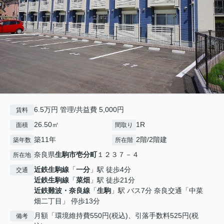
6.5万円 管理/共益費 5,000円
賃料
26.50㎡
1R
面積
間取り
築11年
2階/2階建
築年数
所在階
奈良県
生駒市
壱分町
１２３７－４
所在地
近鉄生駒線
「
一分
」駅 徒歩4分
交通
近鉄生駒線
「
菜畑
」駅 徒歩21分
近鉄難波・奈良線
「
生駒
」駅 バス7分 奈良交通「中菜
畑二丁目」 停歩13分
月額「環境維持費550円(税込)、引落手数料525円(税
備考