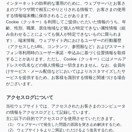
インターネットの効率的な運用のために、ウェブサーバとお客さ
まのブラウザ間で相互にやりとりされる情報で、お客さまの使用
する情報端末機に保存されることがあります。
Cookie（クッキー）を利用してご提供いただいた情報のうち、年
齢、性別、職業、居住地域など個人が特定できない属性情報（組
み合わせることによっても個人が特定できないものに限られま
す）、端末情報、ウェブサイト内におけるユーザーの行動履歴
（アクセスしたURL、コンテンツ、参照順など）およびスマート
フォン等利用時のユーザー承諾・申込みに基づく位置情報を取得
することがあります。ただし、Cookie（クッキー）にはメールア
ドレスや氏名などの個人情報は一切含まれません。なお、会員向
けサービス・メール配信などにおいてはよりカスタマイズしたサ
ービスを提供するため、お客様を識別する情報と関連づける場合
がございます。
アクセスログについて
当社ウェブサイトでは、アクセスされたお客さまのコンピュータ
の情報をアクセスログとして記録しています。
主に以下の目的でアクセスログを使用させていただきます。
（1） ウェブサーバで発生した問題の原因を突き止め解決するため。
（2） ウェブサイトをよりご満足いただけるよう改良するため。