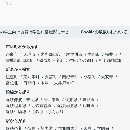
す。
の学生向け賃貸は学生お部屋探しナビ
Cookieの取扱いについて
市区町村から探す
奈良市
天理市
大和郡山市
木津川市
生駒市
桜井市
磯城郡田原本町
磯城郡三宅町
生駒郡安堵町
相楽郡精華町
町名から探す
法蓮町
東九条町
大宮町
南紀寺町
小泉町
大安寺
富雄北
田部町
木津
東井戸堂町
沿線から探す
近鉄難波・奈良線
関西本線
桜井線
奈良線
近鉄橿原線
近鉄京都線
近鉄天理線
片町線
近鉄生駒線
近鉄けいはんな線
駅から探す
近鉄奈良
奈良
新大宮
大和西大寺
天理
学園前