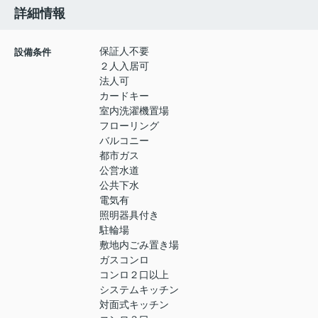
詳細情報
保証人不要
設備条件
２人入居可
法人可
カードキー
室内洗濯機置場
フローリング
バルコニー
都市ガス
公営水道
公共下水
電気有
照明器具付き
駐輪場
敷地内ごみ置き場
ガスコンロ
コンロ２口以上
システムキッチン
対面式キッチン