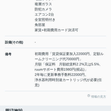
複層ガラス
防犯カメラ
エアコン2台
全室照明付き
角部屋
家賃+初期費用カード決済可
-
設備(その他)
初期費用「賃貸保証要加入22000円、定額ル
備考
ームクリーニング代70000円」
月額「保証料 月額総賃料2.2%又は5.5%、
ruumサポート費用1980円(税込)」
2年毎に更新事務手数料22000円。
浄水器利用時別途カートリッジ代が必要(任
意)
情報の見方
周辺施設