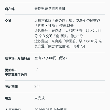
奈良県
奈良市
押熊町
所在地
近鉄京都線
「
高の原
」駅 バス9分 奈良交通
交通
「押熊・神功」 停歩12分
近鉄難波・奈良線
「
大和西大寺
」駅 バス11
分 奈良交通「南押熊」 停歩6分
近鉄難波・奈良線
「
学園前
」駅 バス18分 奈
良交通「県営平城住宅」 停歩7分
空有 / 5,500円 (税込)
駐車場 / 月額料金
- / -
更新料 /
更新事務手数料
2年
契約期間
未完成
現況
2026年08月上旬予定