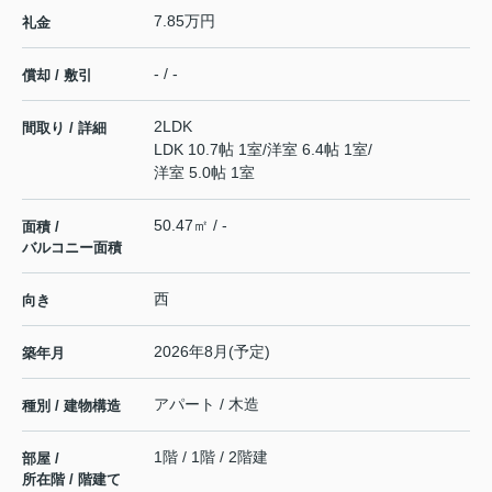
7.85万円
礼金
- / -
償却 / 敷引
2LDK
間取り / 詳細
LDK 10.7帖 1室
/
洋室 6.4帖 1室
/
洋室 5.0帖 1室
50.47㎡ / -
面積 /
バルコニー面積
西
向き
2026年8月(予定)
築年月
アパート / 木造
種別 / 建物構造
1階 / 1階 / 2階建
部屋 /
所在階 / 階建て