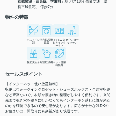
近鉄難波・奈良線
「
学園前
」駅 バス18分 奈良交通「県
営平城住宅」 停歩7分
物件の特徴
バストイレ
室内洗濯機
TVモニタ
カウンター
別
置場
付きインタ
キッチン
ーホン
独立洗面台
浴室乾燥機
ネット使用
料無料
セールスポイント
【インターネット使い放題無料】
収納はウォークインクロゼット・シューズボックス・全居室収納
など豊富なので、衣類や履き物の整理がしやすく便利です。玄関
先まで覗き穴を覗きに行かなくてもインターホン越しに誰が来た
のかを確認できるので安心感があります。広さが十分な2LDKの
お住まいは、間取りにも余裕があり快適です。