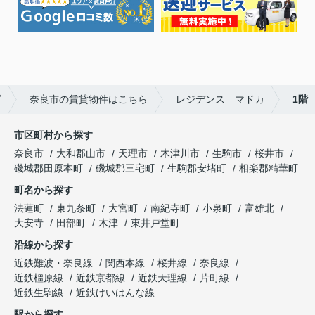
ビ
奈良市の賃貸物件はこちら
レジデンス マドカ
1階
市区町村から探す
奈良市
大和郡山市
天理市
木津川市
生駒市
桜井市
磯城郡田原本町
磯城郡三宅町
生駒郡安堵町
相楽郡精華町
町名から探す
法蓮町
東九条町
大宮町
南紀寺町
小泉町
富雄北
大安寺
田部町
木津
東井戸堂町
沿線から探す
近鉄難波・奈良線
関西本線
桜井線
奈良線
近鉄橿原線
近鉄京都線
近鉄天理線
片町線
近鉄生駒線
近鉄けいはんな線
駅から探す