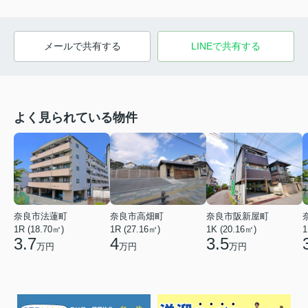
メールで共有する
LINEで共有する
よく見られている物件
奈良市法蓮町
奈良市高畑町
奈良市阪新屋町
1R (18.70㎡)
1R (27.16㎡)
1K (20.16㎡)
1
3.7
4
3.5
万円
万円
万円