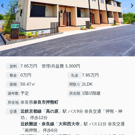
7.85万円 管理/共益費 3,300円
賃料
0万円
7.85万円
敷金
礼金
50.47㎡
2LDK
面積
間取り
予定
1階/2階建
築年数
所在階
奈良県
奈良市
押熊町
所在地
近鉄京都線
「
高の原
」駅 バス9分 奈良交通「押熊・神
交通
功」 停歩12分
近鉄難波・奈良線
「
大和西大寺
」駅 バス11分 奈良交通
「南押熊」 停歩6分