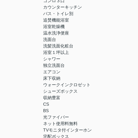
コンロ３口
カウンターキッチン
バス・トイレ別
追焚機能浴室
浴室乾燥機
温水洗浄便座
洗面台
洗髪洗面化粧台
浴室１坪以上
シャワー
独立洗面台
エアコン
床下収納
ウォークインクロゼット
シューズボックス
収納豊富
CS
BS
光ファイバー
ネット使用料無料
TVモニタ付インターホン
宅配ボックス