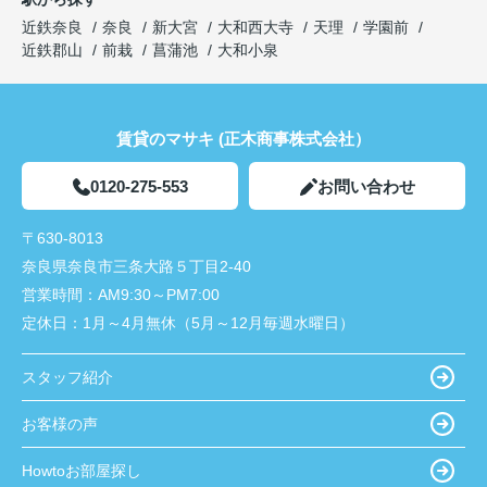
近鉄奈良
奈良
新大宮
大和西大寺
天理
学園前
近鉄郡山
前栽
菖蒲池
大和小泉
賃貸のマサキ (正木商事株式会社）
0120-275-553
お問い合わせ
〒630-8013
奈良県奈良市三条大路５丁目2-40
営業時間：
AM9:30～PM7:00
定休日：
1月～4月無休（5月～12月毎週水曜日）
スタッフ紹介
お客様の声
Howtoお部屋探し