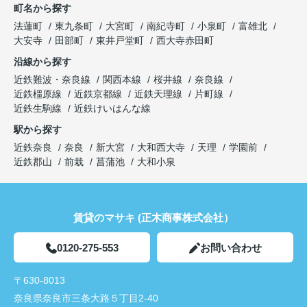
町名から探す
法蓮町
東九条町
大宮町
南紀寺町
小泉町
富雄北
大安寺
田部町
東井戸堂町
西大寺赤田町
沿線から探す
近鉄難波・奈良線
関西本線
桜井線
奈良線
近鉄橿原線
近鉄京都線
近鉄天理線
片町線
近鉄生駒線
近鉄けいはんな線
駅から探す
近鉄奈良
奈良
新大宮
大和西大寺
天理
学園前
近鉄郡山
前栽
菖蒲池
大和小泉
賃貸のマサキ (正木商事株式会社）
0120-275-553
お問い合わせ
〒630-8013
奈良県奈良市三条大路５丁目2-40