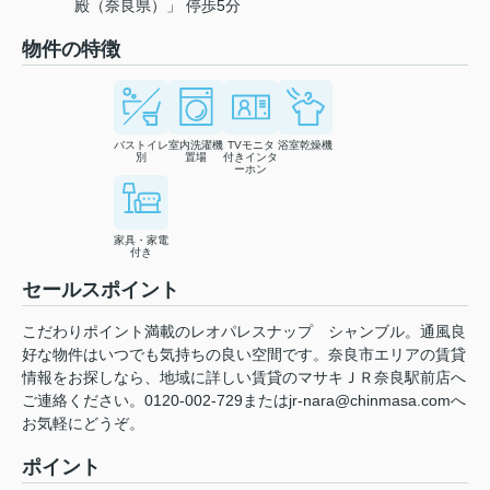
殿（奈良県）」 停歩5分
物件の特徴
バストイレ
室内洗濯機
TVモニタ
浴室乾燥機
別
置場
付きインタ
ーホン
家具・家電
付き
セールスポイント
こだわりポイント満載のレオパレスナップ シャンブル。通風良
好な物件はいつでも気持ちの良い空間です。奈良市エリアの賃貸
情報をお探しなら、地域に詳しい賃貸のマサキＪＲ奈良駅前店へ
ご連絡ください。0120-002-729またはjr-nara@chinmasa.comへ
お気軽にどうぞ。
ポイント