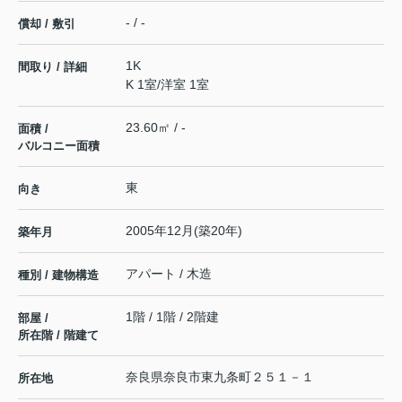
- / -
償却 / 敷引
1K
間取り / 詳細
K 1室
/
洋室 1室
23.60㎡ / -
面積 /
バルコニー面積
東
向き
2005年12月(築20年)
築年月
アパート / 木造
種別 / 建物構造
1階 / 1階 / 2階建
部屋 /
所在階 / 階建て
奈良県
奈良市
東九条町
２５１－１
所在地