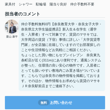
家具付
シャワー
駐輪場
陽当り良好
仲介手数料不要
担当者のコメント
仲介手数料無料0円【奈良教育大学・奈良女子大学・
奈良県立大学生協提携店】新入生＆在学生（通学
生・入寮者）すべて対象です。賃貸のマサキでは、
栗山 康平
大学周辺の賃貸（下宿）事情に詳しい「大学賃貸専
門家」が全店舗に在籍していますのでお部屋探しの
ことや生活情報などお気軽にご相談ください。
ちょっとした買い物にもセブンイレブン 奈良東九
条町店が近く(311m)にあり便利です。通風システム
が整った、住環境の良い安心の物件です。入居者に
とっても扱いやすい敷地内ごみ置き場がついていま
す。こちらでは奈良市の物件情報を掲載しておりま
す。そのほか、物件情報をお求めなら賃貸のマサキ
ＪＲ奈良駅前店までご連絡下さい。
お問い合わせ
無料