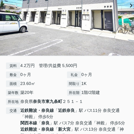
4.2万円 管理/共益費 5,500円
賃料
0ヶ月
0ヶ月
敷金
礼金
23.60㎡
1K
面積
間取り
築20年
1階/2階建
築年数
所在階
奈良県
奈良市
東九条町
２５１－１
所在地
近鉄難波・奈良線
「
近鉄奈良
」駅 バス11分 奈良交通
交通
「神殿」 停歩5分
関西本線
「
奈良
」駅 バス7分 奈良交通「神殿」 停歩5分
近鉄難波・奈良線
「
新大宮
」駅 バス13分 奈良交通「神