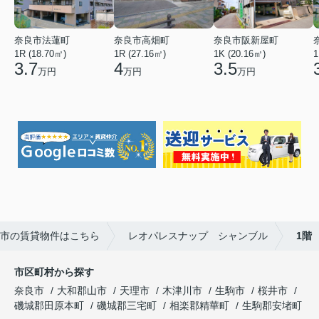
奈良市法蓮町
奈良市高畑町
奈良市阪新屋町
1R (18.70㎡)
1R (27.16㎡)
1K (20.16㎡)
1
3.7
4
3.5
万円
万円
万円
市の賃貸物件はこちら
レオパレスナップ シャンブル
1階
市区町村から探す
奈良市
大和郡山市
天理市
木津川市
生駒市
桜井市
磯城郡田原本町
磯城郡三宅町
相楽郡精華町
生駒郡安堵町