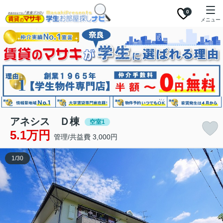
0
メニュー
アネシス Ｄ棟
空室1
5.1万円
管理/共益費 3,000円
1
/
30