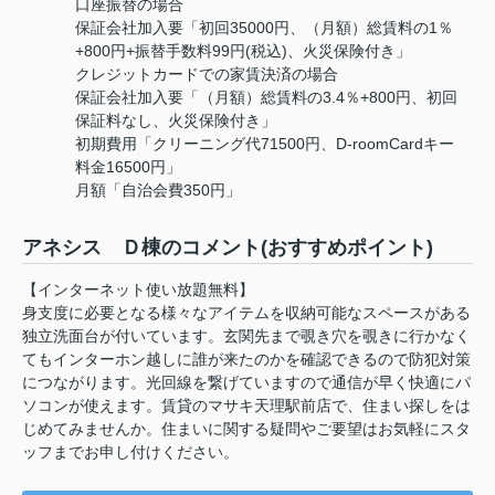
口座振替の場合
保証会社加入要「初回35000円、（月額）総賃料の1％
+800円+振替手数料99円(税込)、火災保険付き」
クレジットカードでの家賃決済の場合
保証会社加入要「（月額）総賃料の3.4％+800円、初回
保証料なし、火災保険付き」
初期費用「クリーニング代71500円、D-roomCardキー
料金16500円」
月額「自治会費350円」
アネシス Ｄ棟のコメント(おすすめポイント)
【インターネット使い放題無料】
身支度に必要となる様々なアイテムを収納可能なスペースがある
独立洗面台が付いています。玄関先まで覗き穴を覗きに行かなく
てもインターホン越しに誰が来たのかを確認できるので防犯対策
につながります。光回線を繋げていますので通信が早く快適にパ
ソコンが使えます。賃貸のマサキ天理駅前店で、住まい探しをは
じめてみませんか。住まいに関する疑問やご要望はお気軽にスタ
ッフまでお申し付けください。