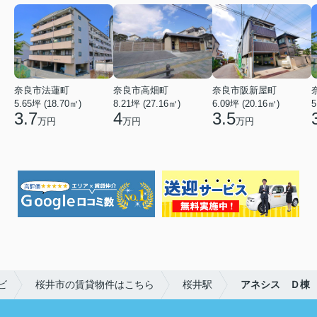
奈良市法蓮町
奈良市高畑町
奈良市阪新屋町
5.65坪 (18.70㎡)
8.21坪 (27.16㎡)
6.09坪 (20.16㎡)
5
3.7
4
3.5
万円
万円
万円
ビ
桜井市の賃貸物件はこちら
桜井駅
アネシス Ｄ棟