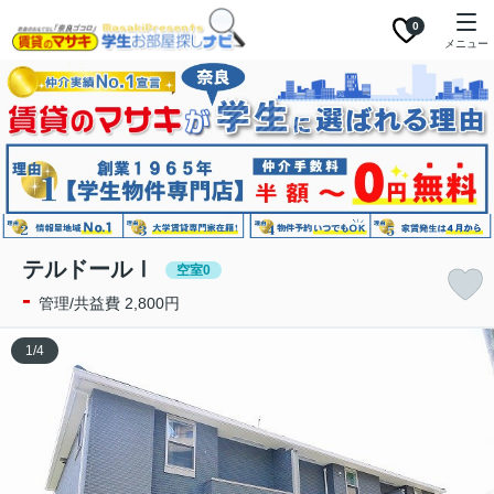
0
メニュー
テルドールⅠ
空室0
-
管理/共益費 2,800円
1
/
4