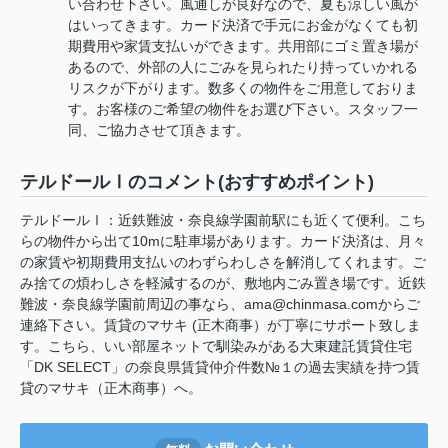
い合わせ下さい。風通しが良好なので、夏も涼しい風が
はいってきます。カード決済で手元にお金がなくても初
期費用や家賃支払いができます。共用部にゴミ置き場が
あるので、外部の人にごみを見られたり持っていかれる
リスクが下がります。数多くの物件をご用意しておりま
す。お客様のご希望の物件をお選び下さい。スタッフ一
同、ご協力させて頂きます。
テルドールⅠのコメント(おすすめポイント)
テルドールⅠ：近鉄難波・奈良線学園前駅にも近くて便利。こち
らの物件から出て10mに駐車場があります。カード決済は、月々
の家賃や初期費用支払いのわずらわしさを解消してくれます。ご
み捨ての煩わしさを軽減するのが、敷地内ごみ置き場です。近鉄
難波・奈良線学園前周辺の事なら、ama@chinmasa.comからご
連絡下さい。賃貸のマサキ (正木商事）が丁寧にサポート致しま
す。こちら、いい部屋ネットで馴染みがある大東建託賃貸住宅
「DK SELECT」の奈良県賃貸仲介件数№１の過去実績を持つ賃
貸のマサキ（正木商事）へ。