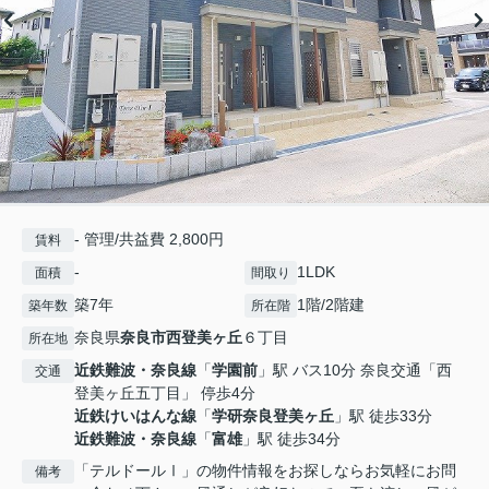
- 管理/共益費 2,800円
賃料
-
1LDK
面積
間取り
築7年
1階/2階建
築年数
所在階
奈良県
奈良市
西登美ヶ丘
６丁目
所在地
近鉄難波・奈良線
「
学園前
」駅 バス10分 奈良交通「西
交通
登美ヶ丘五丁目」 停歩4分
近鉄けいはんな線
「
学研奈良登美ヶ丘
」駅 徒歩33分
近鉄難波・奈良線
「
富雄
」駅 徒歩34分
「テルドールⅠ」の物件情報をお探しならお気軽にお問
備考