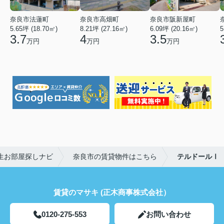
奈良市法蓮町
奈良市高畑町
奈良市阪新屋町
5.65坪 (18.70㎡)
8.21坪 (27.16㎡)
6.09坪 (20.16㎡)
5
3.7
4
3.5
万円
万円
万円
生お部屋探しナビ
奈良市の賃貸物件はこちら
テルドールⅠ
賃貸のマサキ (正木商事株式会社）
0120-275-553
お問い合わせ