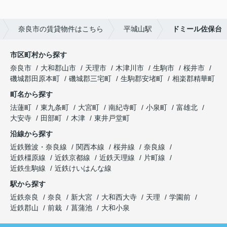
奈良市の賃貸物件はこちら
平城山駅
ドミール佐保台
市区町村から探す
奈良市
大和郡山市
天理市
木津川市
生駒市
桜井市
磯城郡田原本町
磯城郡三宅町
生駒郡安堵町
相楽郡精華町
町名から探す
法蓮町
東九条町
大宮町
南紀寺町
小泉町
富雄北
大安寺
田部町
木津
東井戸堂町
沿線から探す
近鉄難波・奈良線
関西本線
桜井線
奈良線
近鉄橿原線
近鉄京都線
近鉄天理線
片町線
近鉄生駒線
近鉄けいはんな線
駅から探す
近鉄奈良
奈良
新大宮
大和西大寺
天理
学園前
近鉄郡山
前栽
菖蒲池
大和小泉