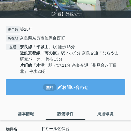
【外観】外観です
築25年
築年数
奈良県奈良市佐保台西町
所在地
奈良線
「
平城山
」駅 徒歩13分
交通
近鉄京都線
「
高の原
」駅 バス9分 奈良交通「ならやま
研究パーク」 停歩13分
片町線
「
木津
」駅 バス11分 奈良交通「州見台八丁目
北」 停歩23分
お問い合わせ
無料
基本情報
設備条件
周辺環境
ドミール佐保台
物件名