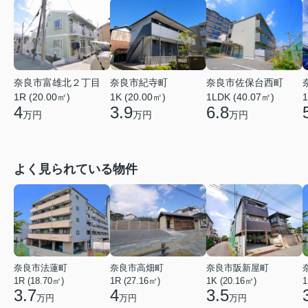
奈良市富雄北２丁目
奈良市佐保台西町
奈良市紀寺町
1R (20.00㎡)
1LDK (40.07㎡)
1
1K (20.00㎡)
4
6.8
3.9
万円
万円
万円
よく見られている物件
奈良市法蓮町
奈良市高畑町
奈良市阪新屋町
1R (18.70㎡)
1R (27.16㎡)
1K (20.16㎡)
1
3.7
4
3.5
万円
万円
万円