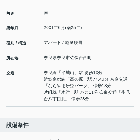
南
向き
2001年6月(築25年)
築年月
アパート / 軽量鉄骨
種別 / 構造
奈良県
奈良市
佐保台西町
所在地
奈良線
「
平城山
」駅 徒歩13分
交通
近鉄京都線
「
高の原
」駅 バス9分 奈良交通
「ならやま研究パーク」 停歩13分
片町線
「
木津
」駅 バス11分 奈良交通「州見
台八丁目北」 停歩23分
設備条件