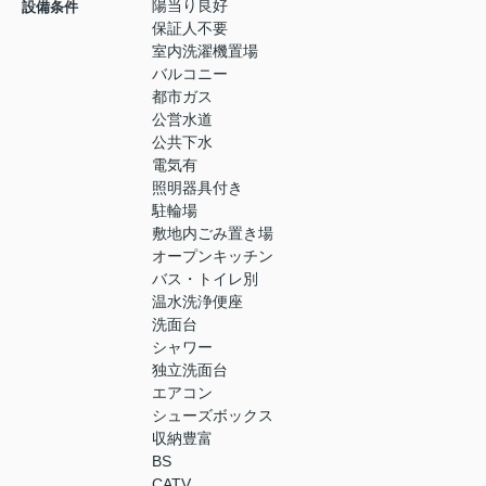
陽当り良好
設備条件
保証人不要
室内洗濯機置場
バルコニー
都市ガス
公営水道
公共下水
電気有
照明器具付き
駐輪場
敷地内ごみ置き場
オープンキッチン
バス・トイレ別
温水洗浄便座
洗面台
シャワー
独立洗面台
エアコン
シューズボックス
収納豊富
BS
CATV