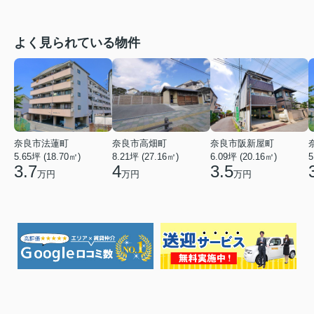
よく見られている物件
奈良市法蓮町
奈良市高畑町
奈良市阪新屋町
5.65坪 (18.70㎡)
8.21坪 (27.16㎡)
6.09坪 (20.16㎡)
5
3.7
4
3.5
万円
万円
万円