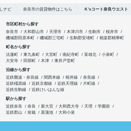
しナビ
奈良市の賃貸物件はこちら
Ｋ’sコート奈良ウエスト
市区町村から探す
奈良市
大和郡山市
天理市
木津川市
生駒市
桜井市
磯城郡田原本町
磯城郡三宅町
生駒郡安堵町
相楽郡精華町
町名から探す
法蓮町
東九条町
大宮町
南紀寺町
富雄北
小泉町
大安寺
田部町
木津
東井戸堂町
沿線から探す
近鉄難波・奈良線
関西本線
桜井線
奈良線
近鉄橿原線
近鉄京都線
近鉄天理線
片町線
近鉄生駒線
近鉄けいはんな線
駅から探す
近鉄奈良
奈良
新大宮
大和西大寺
天理
学園前
近鉄郡山
前栽
菖蒲池
大和小泉