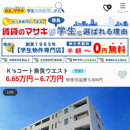
0
メニュー
Ｋ’sコート奈良ウエスト
空室2
6.65万円～6.7万円
管理/共益費 5,800円
1
/
30