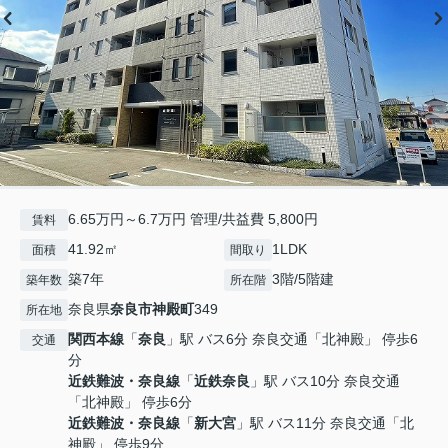
6.65万円～6.7万円 管理/共益費 5,800円
賃料
41.92㎡
1LDK
面積
間取り
築7年
3階/5階建
築年数
所在階
奈良県
奈良市
神殿町
349
所在地
関西本線
「
奈良
」駅 バス6分 奈良交通「北神殿」 停歩6
交通
分
近鉄難波・奈良線
「
近鉄奈良
」駅 バス10分 奈良交通
「北神殿」 停歩6分
近鉄難波・奈良線
「
新大宮
」駅 バス11分 奈良交通「北
神殿」 停歩9分