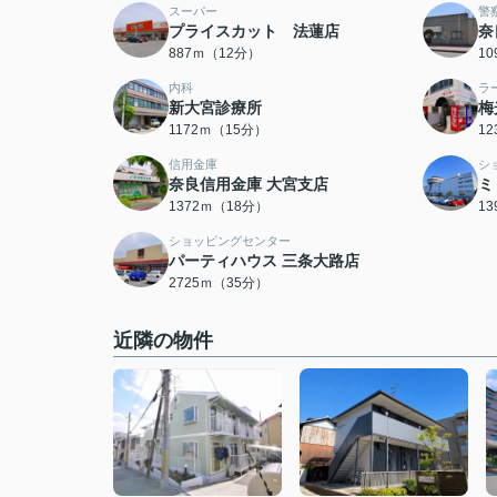
スーパー
警
プライスカット 法蓮店
奈
887ｍ（12分）
1
内科
ラ
新大宮診療所
梅
1172ｍ（15分）
1
信用金庫
シ
奈良信用金庫 大宮支店
ミ
1372ｍ（18分）
1
ショッピングセンター
パーティハウス 三条大路店
2725ｍ（35分）
近隣の物件