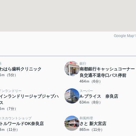
Google Ma
科
銀行
わはら歯科クリニック
南都銀行キャッシュコーナー
95ｍ（5分）
良交通不退寺口バス停前
464ｍ（6分）
インランドリー
スーパー
インランドリージャブジャブハ
A-プライス 奈良店
ス
634ｍ（8分）
16ｍ（7分）
ィスカウントショップ
和風料理
トルワールドOK奈良店
さと 新大宮店
43ｍ（11分）
865ｍ（11分）