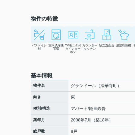
物件の特徴
バストイレ
室内洗濯機
TVモニタ付
カウンター
独立洗面台
浴室乾燥機
別
置場
きインター
キッチン
ホン
基本情報
物件名
グランドール（法華寺町）
向き
東
種別/構造
アパート/軽量鉄骨
築年月
2008年7月（築18年）
総戸数
8戸