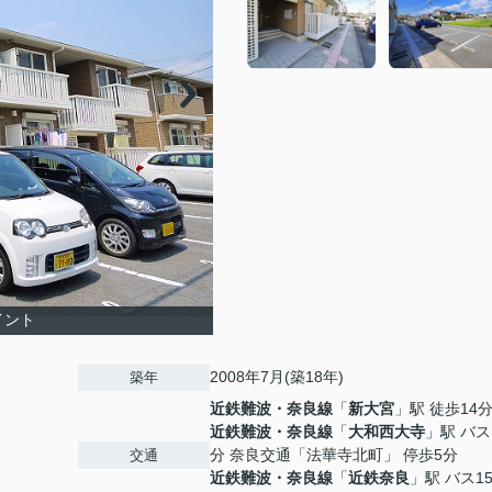
イント
2008年7月(築18年)
築年
近鉄難波・奈良線
「
新大宮
」駅 徒歩14
近鉄難波・奈良線
「
大和西大寺
」駅 バス
分 奈良交通「法華寺北町」 停歩5分
交通
近鉄難波・奈良線
「
近鉄奈良
」駅 バス1