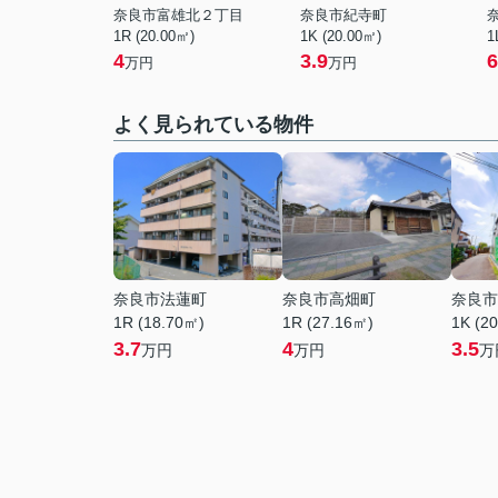
奈良市富雄北２丁目
奈良市紀寺町
1R (20.00㎡)
1K (20.00㎡)
1
4
3.9
6
万円
万円
よく見られている物件
奈良市法蓮町
奈良市高畑町
奈良市
1R (18.70㎡)
1R (27.16㎡)
1K (2
3.7
4
3.5
万円
万円
万