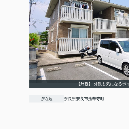
【外観】
外観も気になるポ
奈良県
奈良市
法華寺町
所在地