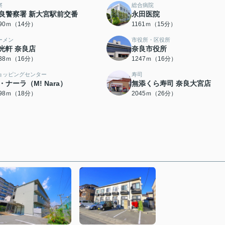
察
総合病院
良警察署 新大宮駅前交番
永田医院
090ｍ（14分）
1161ｍ（15分）
ーメン
市役所・区役所
光軒 奈良店
奈良市役所
238ｍ（16分）
1247ｍ（16分）
ョッピングセンター
寿司
・ナーラ（M! Nara）
無添くら寿司 奈良大宮店
398ｍ（18分）
2045ｍ（26分）