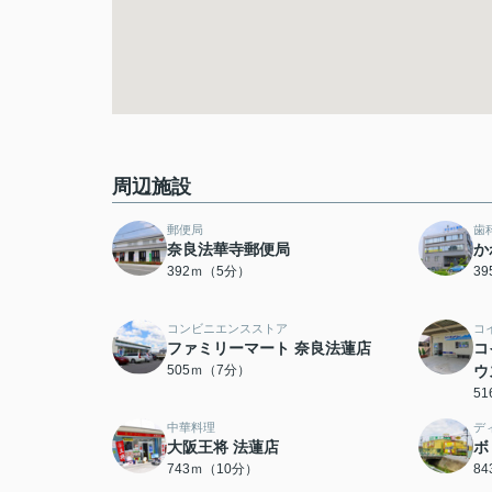
周辺施設
郵便局
歯
奈良法華寺郵便局
か
392ｍ（5分）
3
コンビニエンスストア
コ
ファミリーマート 奈良法蓮店
コ
505ｍ（7分）
ウ
5
中華料理
デ
大阪王将 法蓮店
ボ
743ｍ（10分）
8