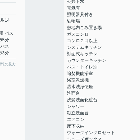
公共下水
電気有
照明器具付き
歩14
駐輪場
敷地内ごみ置き場
駅 バス
ガスコンロ
歩5分
コンロ２口以上
 バス
システムキッチン
歩3分
対面式キッチン
カウンターキッチン
情報の見方
バス・トイレ別
追焚機能浴室
浴室乾燥機
温水洗浄便座
洗面台
洗髪洗面化粧台
シャワー
独立洗面台
エアコン
床下収納
ウォークインクロゼット
シューズボックス