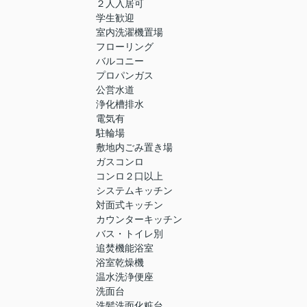
２人入居可
学生歓迎
室内洗濯機置場
フローリング
バルコニー
プロパンガス
公営水道
浄化槽排水
電気有
駐輪場
敷地内ごみ置き場
ガスコンロ
コンロ２口以上
システムキッチン
対面式キッチン
カウンターキッチン
バス・トイレ別
追焚機能浴室
浴室乾燥機
温水洗浄便座
洗面台
洗髪洗面化粧台