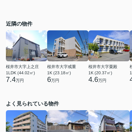
近隣の物件
桜井市大字上之庄
桜井市大字戒重
桜井市大字粟殿
1LDK (44.02㎡)
1K (23.18㎡)
1K (20.37㎡)
1
7.4
6
4.6
万円
万円
万円
よく見られている物件