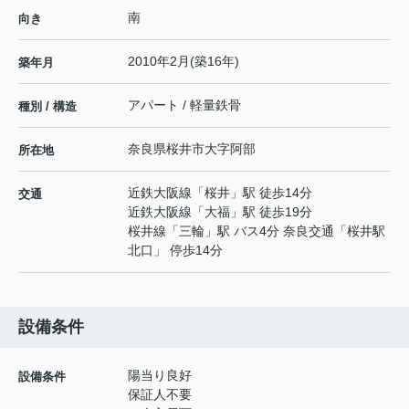
南
向き
2010年2月(築16年)
築年月
アパート / 軽量鉄骨
種別 / 構造
奈良県
桜井市
大字阿部
所在地
近鉄大阪線
「
桜井
」駅 徒歩14分
交通
近鉄大阪線
「
大福
」駅 徒歩19分
桜井線
「
三輪
」駅 バス4分 奈良交通「桜井駅
北口」 停歩14分
設備条件
陽当り良好
設備条件
保証人不要