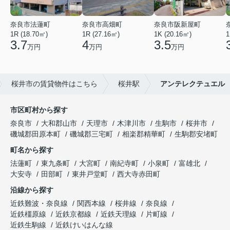
奈良市法蓮町
奈良市高畑町
奈良市阪新屋町
1R (18.70㎡)
1R (27.16㎡)
1K (20.16㎡)
1
3.7
4
3.5
万円
万円
万円
桜井市の賃貸物件はこちら
桜井駅
アンテレクテュエル
市区町村から探す
奈良市
大和郡山市
天理市
木津川市
生駒市
桜井市
磯城郡田原本町
磯城郡三宅町
相楽郡精華町
生駒郡安堵町
町名から探す
法蓮町
東九条町
大宮町
南紀寺町
小泉町
富雄北
大安寺
田部町
東井戸堂町
西大寺赤田町
沿線から探す
近鉄難波・奈良線
関西本線
桜井線
奈良線
近鉄橿原線
近鉄京都線
近鉄天理線
片町線
近鉄生駒線
近鉄けいはんな線