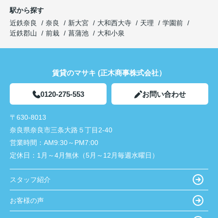
駅から探す
近鉄奈良
奈良
新大宮
大和西大寺
天理
学園前
近鉄郡山
前栽
菖蒲池
大和小泉
賃貸のマサキ (正木商事株式会社）
0120-275-553
お問い合わせ
〒630-8013
奈良県奈良市三条大路５丁目2-40
営業時間：
AM9:30～PM7:00
定休日：
1月～4月無休（5月～12月毎週水曜日）
スタッフ紹介
お客様の声