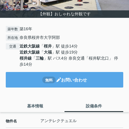
【外観】おしゃれな外観です
築16年
築年数
奈良県桜井市大字阿部
所在地
近鉄大阪線
「
桜井
」駅 徒歩14分
交通
近鉄大阪線
「
大福
」駅 徒歩19分
桜井線
「
三輪
」駅 バス4分 奈良交通「桜井駅北口」 停
歩14分
お問い合わせ
無料
基本情報
設備条件
アンテレクテュエル
物件名