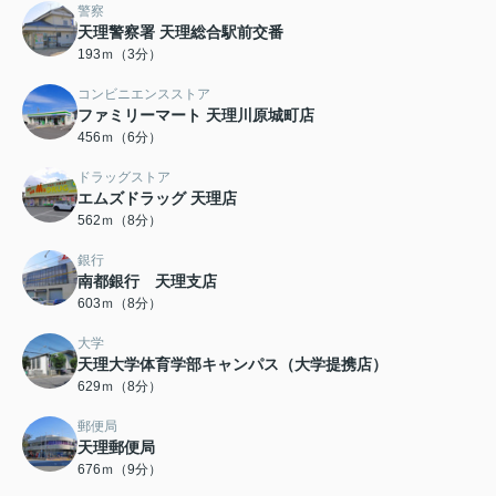
警察
天理警察署 天理総合駅前交番
193ｍ（3分）
コンビニエンスストア
ファミリーマート 天理川原城町店
456ｍ（6分）
ドラッグストア
エムズドラッグ 天理店
562ｍ（8分）
銀行
南都銀行 天理支店
603ｍ（8分）
大学
天理大学体育学部キャンパス（大学提携店）
629ｍ（8分）
郵便局
天理郵便局
676ｍ（9分）