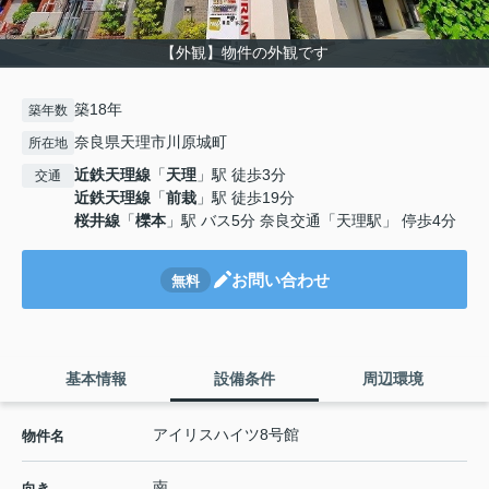
【外観】物件の外観です
築18年
築年数
奈良県天理市川原城町
所在地
近鉄天理線
「
天理
」駅 徒歩3分
交通
近鉄天理線
「
前栽
」駅 徒歩19分
桜井線
「
櫟本
」駅 バス5分 奈良交通「天理駅」 停歩4分
お問い合わせ
無料
基本情報
設備条件
周辺環境
アイリスハイツ8号館
物件名
南
向き