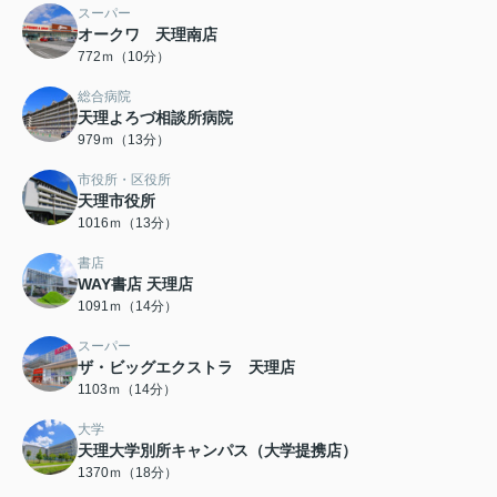
スーパー
オークワ 天理南店
772ｍ（10分）
総合病院
天理よろづ相談所病院
979ｍ（13分）
市役所・区役所
天理市役所
1016ｍ（13分）
書店
WAY書店 天理店
1091ｍ（14分）
スーパー
ザ・ビッグエクストラ 天理店
1103ｍ（14分）
大学
天理大学別所キャンパス（大学提携店）
1370ｍ（18分）