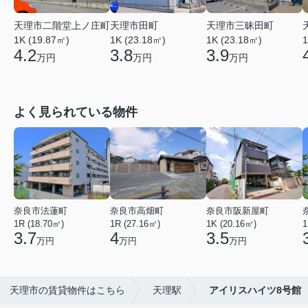
天理市二階堂上ノ庄町
天理市田町
天理市三昧田町
1K (19.87㎡)
1K (23.18㎡)
1K (23.18㎡)
1
4.2
3.8
3.9
万円
万円
万円
よく見られている物件
奈良市法蓮町
奈良市高畑町
奈良市阪新屋町
1R (18.70㎡)
1R (27.16㎡)
1K (20.16㎡)
1
3.7
4
3.5
万円
万円
万円
天理市の賃貸物件はこちら
天理駅
アイリスハイツ8号館