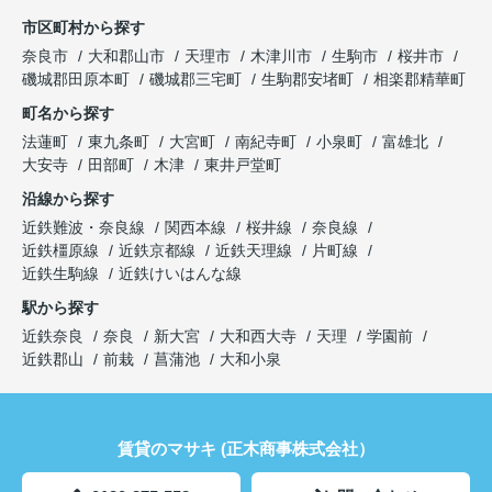
市区町村から探す
奈良市
大和郡山市
天理市
木津川市
生駒市
桜井市
磯城郡田原本町
磯城郡三宅町
生駒郡安堵町
相楽郡精華町
町名から探す
法蓮町
東九条町
大宮町
南紀寺町
小泉町
富雄北
大安寺
田部町
木津
東井戸堂町
沿線から探す
近鉄難波・奈良線
関西本線
桜井線
奈良線
近鉄橿原線
近鉄京都線
近鉄天理線
片町線
近鉄生駒線
近鉄けいはんな線
駅から探す
近鉄奈良
奈良
新大宮
大和西大寺
天理
学園前
近鉄郡山
前栽
菖蒲池
大和小泉
賃貸のマサキ (正木商事株式会社）