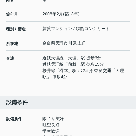
2008年2月(築18年)
築年月
賃貸マンション / 鉄筋コンクリート
種別 / 構造
奈良県
天理市
川原城町
所在地
近鉄天理線
「
天理
」駅 徒歩3分
交通
近鉄天理線
「
前栽
」駅 徒歩19分
桜井線
「
櫟本
」駅 バス5分 奈良交通「天理
駅」 停歩4分
設備条件
陽当り良好
設備条件
眺望良好
学生歓迎