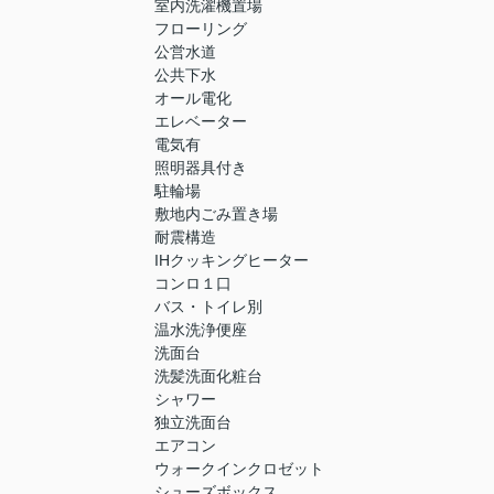
室内洗濯機置場
フローリング
公営水道
公共下水
オール電化
エレベーター
電気有
照明器具付き
駐輪場
敷地内ごみ置き場
耐震構造
IHクッキングヒーター
コンロ１口
バス・トイレ別
温水洗浄便座
洗面台
洗髪洗面化粧台
シャワー
独立洗面台
エアコン
ウォークインクロゼット
シューズボックス