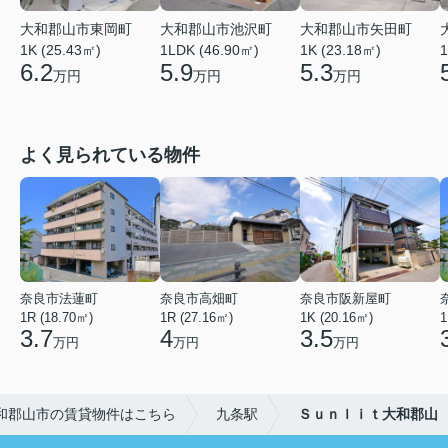
大和郡山市東岡町
大和郡山市池沢町
大和郡山市矢田町
1K (25.43㎡)
1LDK (46.90㎡)
1K (23.18㎡)
1
6.2
5.9
5.3
万円
万円
万円
よく見られている物件
奈良市法蓮町
奈良市高畑町
奈良市阪新屋町
1R (18.70㎡)
1R (27.16㎡)
1K (20.16㎡)
1
3.7
4
3.5
万円
万円
万円
和郡山市の賃貸物件はこちら
九条駅
Ｓｕｎｌｉｔ大和郡山