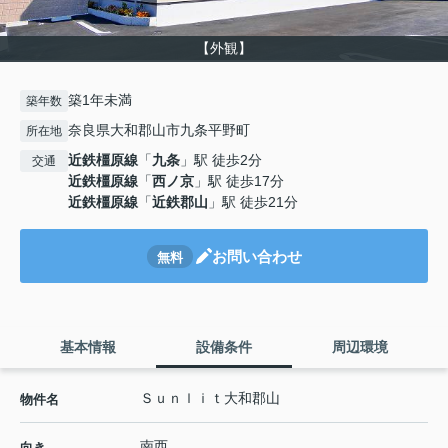
【外観】
築1年未満
築年数
奈良県大和郡山市九条平野町
所在地
近鉄橿原線
「
九条
」駅 徒歩2分
交通
近鉄橿原線
「
西ノ京
」駅 徒歩17分
近鉄橿原線
「
近鉄郡山
」駅 徒歩21分
お問い合わせ
無料
基本情報
設備条件
周辺環境
Ｓｕｎｌｉｔ大和郡山
物件名
南西
向き