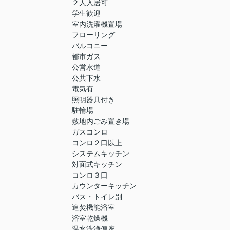
２人入居可
学生歓迎
室内洗濯機置場
フローリング
バルコニー
都市ガス
公営水道
公共下水
電気有
照明器具付き
駐輪場
敷地内ごみ置き場
ガスコンロ
コンロ２口以上
システムキッチン
対面式キッチン
コンロ３口
カウンターキッチン
バス・トイレ別
追焚機能浴室
浴室乾燥機
温水洗浄便座