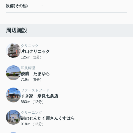
-
設備(その他)
周辺施設
クリニック
片山クリニック
125ｍ（2分）
和風料理
倭膳 たまゆら
719ｍ（9分）
ファーストフード
すき家 奈良七条店
883ｍ（12分）
クリーニング
街のせんたく屋さんくすはら
918ｍ（12分）