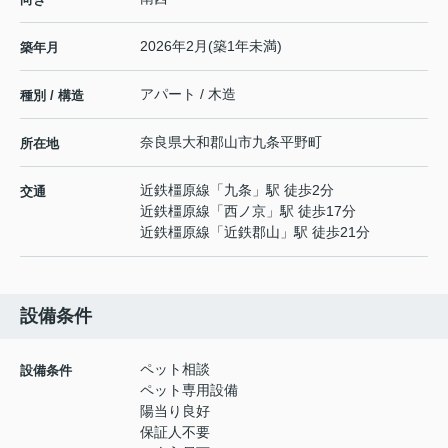
2026年2月(築1年未満)
築年月
アパート / 木造
種別 / 構造
奈良県
大和郡山市
九条平野町
所在地
近鉄橿原線
「
九条
」駅 徒歩2分
交通
近鉄橿原線
「
西ノ京
」駅 徒歩17分
近鉄橿原線
「
近鉄郡山
」駅 徒歩21分
設備条件
ペット相談
設備条件
ペット専用設備
陽当り良好
保証人不要