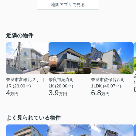
地図アプリで見る
近隣の物件
奈良市富雄北２丁目
奈良市佐保台西町
奈良市紀寺町
1
1R (20.00㎡)
1LDK (40.07㎡)
1K (20.00㎡)
4
6.8
3.9
万円
万円
万円
よく見られている物件