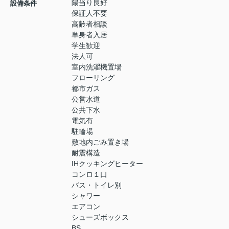
陽当り良好
設備条件
保証人不要
高齢者相談
単身者入居
学生歓迎
法人可
室内洗濯機置場
フローリング
都市ガス
公営水道
公共下水
電気有
駐輪場
敷地内ごみ置き場
耐震構造
IHクッキングヒーター
コンロ１口
バス・トイレ別
シャワー
エアコン
シューズボックス
BS