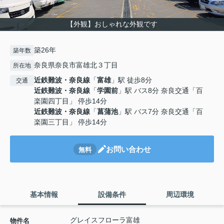
【外観】おしゃれな外観です
築26年
築年数
奈良県奈良市富雄北３丁目
所在地
近鉄難波・奈良線
「
富雄
」駅 徒歩8分
交通
近鉄難波・奈良線
「
学園前
」駅 バス8分 奈良交通「百
楽園四丁目」 停歩14分
近鉄難波・奈良線
「
菖蒲池
」駅 バス7分 奈良交通「百
楽園三丁目」 停歩14分
お問い合わせ
無料
基本情報
設備条件
周辺環境
グレイスフローラ富雄
物件名