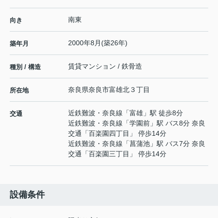
南東
向き
2000年8月(築26年)
築年月
賃貸マンション / 鉄骨造
種別 / 構造
奈良県
奈良市
富雄北
３丁目
所在地
近鉄難波・奈良線
「
富雄
」駅 徒歩8分
交通
近鉄難波・奈良線
「
学園前
」駅 バス8分 奈良
交通「百楽園四丁目」 停歩14分
近鉄難波・奈良線
「
菖蒲池
」駅 バス7分 奈良
交通「百楽園三丁目」 停歩14分
設備条件