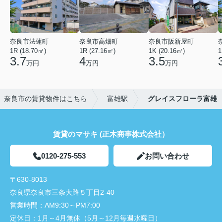
奈良市法蓮町
奈良市高畑町
奈良市阪新屋町
1R (18.70㎡)
1R (27.16㎡)
1K (20.16㎡)
1
3.7
4
3.5
万円
万円
万円
奈良市の賃貸物件はこちら
富雄駅
グレイスフローラ富雄
賃貸のマサキ (正木商事株式会社）
0120-275-553
お問い合わせ
〒630-8013
奈良県奈良市三条大路５丁目2-40
営業時間：
AM9:30～PM7:00
定休日：
1月～4月無休（5月～12月毎週水曜日）