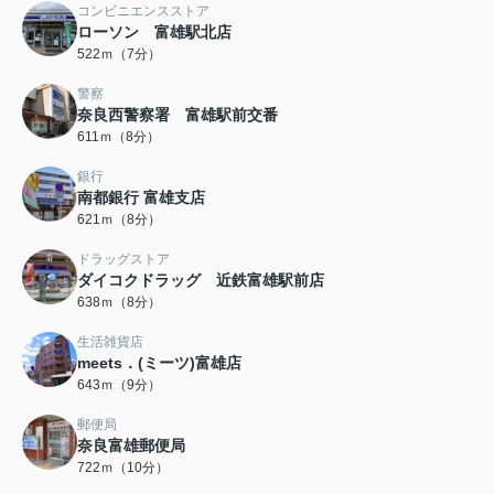
コンビニエンスストア
ローソン 富雄駅北店
522ｍ（7分）
警察
奈良西警察署 富雄駅前交番
611ｍ（8分）
銀行
南都銀行 富雄支店
621ｍ（8分）
ドラッグストア
ダイコクドラッグ 近鉄富雄駅前店
638ｍ（8分）
生活雑貨店
meets．(ミーツ)富雄店
643ｍ（9分）
郵便局
奈良富雄郵便局
722ｍ（10分）