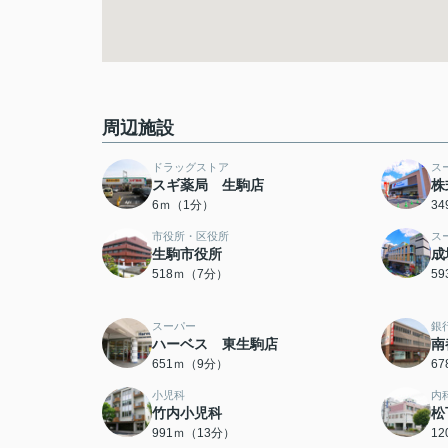
周辺施設
ドラッグストア
ス
スギ薬局 生駒店
株
6ｍ（1分）
3
市役所・区役所
ス
生駒市役所
成
518ｍ（7分）
5
スーパー
銀
ハーベス 東生駒店
南
651ｍ（9分）
6
小児科
内
竹内小児科
松
991ｍ（13分）
1