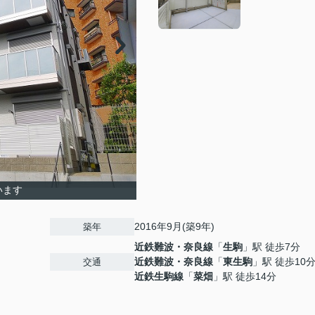
います
2016年9月(築9年)
築年
近鉄難波・奈良線
「
生駒
」駅 徒歩7分
近鉄難波・奈良線
「
東生駒
」駅 徒歩10
交通
近鉄生駒線
「
菜畑
」駅 徒歩14分