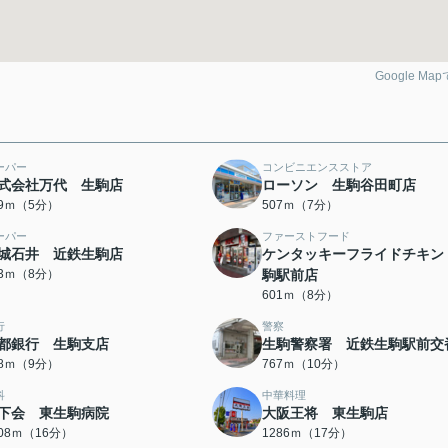
Google Ma
ーパー
コンビニエンスストア
式会社万代 生駒店
ローソン 生駒谷田町店
49ｍ（5分）
507ｍ（7分）
ーパー
ファーストフード
城石井 近鉄生駒店
ケンタッキーフライドチキン
93ｍ（8分）
駒駅前店
601ｍ（8分）
行
警察
都銀行 生駒支店
生駒警察署 近鉄生駒駅前交
78ｍ（9分）
767ｍ（10分）
科
中華料理
下会 東生駒病院
大阪王将 東生駒店
208ｍ（16分）
1286ｍ（17分）