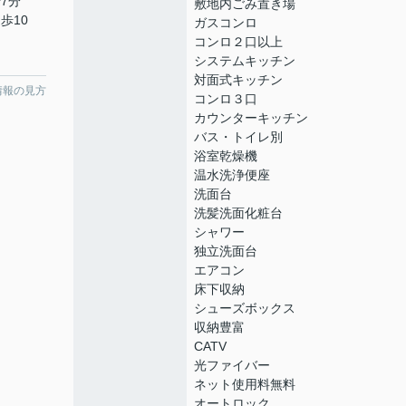
7分
敷地内ごみ置き場
歩10
ガスコンロ
コンロ２口以上
システムキッチン
対面式キッチン
情報の見方
コンロ３口
カウンターキッチン
バス・トイレ別
浴室乾燥機
温水洗浄便座
洗面台
洗髪洗面化粧台
シャワー
独立洗面台
エアコン
床下収納
シューズボックス
収納豊富
CATV
光ファイバー
ネット使用料無料
オートロック