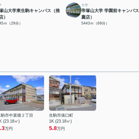
学
大学
塚山大学東生駒キャンパス（推
帝塚山大学 学園前キャンパ
店）
薦店）
245ｍ（29分）
5443ｍ（69分）
生駒市中菜畑２丁目
生駒市俵口町
K (23.18㎡)
1K (23.18㎡)
.3
5.8
万円
万円