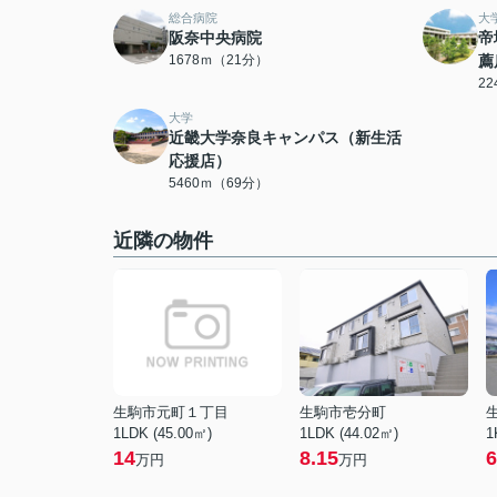
総合病院
大
阪奈中央病院
帝
1678ｍ（21分）
薦
2
大学
近畿大学奈良キャンパス（新生活
応援店）
5460ｍ（69分）
近隣の物件
生駒市元町１丁目
生駒市壱分町
1LDK (45.00㎡)
1LDK (44.02㎡)
1
14
8.15
6
万円
万円