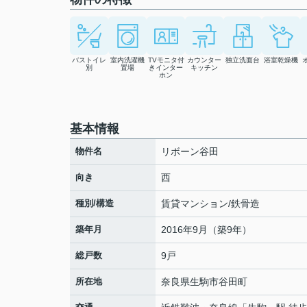
バストイレ
室内洗濯機
TVモニタ付
カウンター
独立洗面台
浴室乾燥機
別
置場
きインター
キッチン
ホン
基本情報
物件名
リボーン谷田
向き
西
種別/構造
賃貸マンション/鉄骨造
築年月
2016年9月（築9年）
総戸数
9戸
所在地
奈良県
生駒市
谷田町