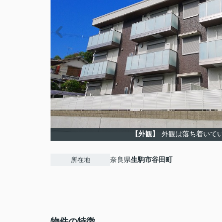
【外観】
外観は落ち着いて
奈良県
生駒市
谷田町
所在地
物件の特徴