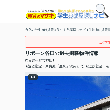
奈良の学生向け賃貸は学生お部屋探しナビ
生駒市の賃貸
この物
リボーン谷田の過去掲載物件情報
奈良県
生駒市
谷田町
近鉄難波・奈良線「生駒」駅徒歩7分
近鉄難波・奈
1
/
3