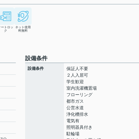
オートロッ
ネット使用
ク
料無料
設備条件
設備条件
保証人不要
２人入居可
学生歓迎
室内洗濯機置場
フローリング
都市ガス
公営水道
浄化槽排水
電気有
照明器具付き
駐輪場