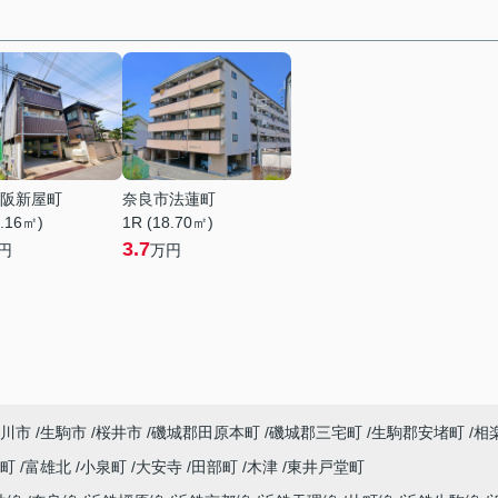
阪新屋町
奈良市法蓮町
0.16㎡)
1R (18.70㎡)
3.7
円
万円
川市
生駒市
桜井市
磯城郡田原本町
磯城郡三宅町
生駒郡安堵町
相
寺町
富雄北
小泉町
大安寺
田部町
木津
東井戸堂町