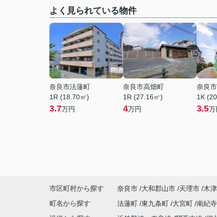
よく見られている物件
奈良市法蓮町
奈良市高畑町
奈良市
1R (18.70㎡)
1R (27.16㎡)
1K (2
3.7
4
3.5
万円
万円
万
市区町村から探す
奈良市
大和郡山市
天理市
木津
町名から探す
法蓮町
東九条町
大宮町
南紀