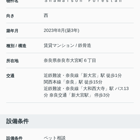
ＳｈａＭａｉｓｏｎ ＦｏｒｅｓｔａⅡ
物件名
西
向き
2023年8月(築3年)
築年月
賃貸マンション / 鉄骨造
種別 / 構造
奈良県
奈良市
大宮町
６丁目
所在地
近鉄難波・奈良線
「
新大宮
」駅 徒歩1分
交通
関西本線
「
奈良
」駅 徒歩15分
近鉄難波・奈良線
「
大和西大寺
」駅 バス13
分 奈良交通「新大宮駅」 停歩3分
設備条件
ペット相談
設備条件