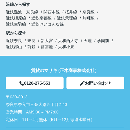
沿線から探す
近鉄難波・奈良線
関西本線
桜井線
奈良線
近鉄橿原線
近鉄京都線
近鉄天理線
片町線
近鉄生駒線
近鉄けいはんな線
駅から探す
近鉄奈良
奈良
新大宮
大和西大寺
天理
学園前
近鉄郡山
前栽
菖蒲池
大和小泉
賃貸のマサキ (正木商事株式会社）
0120-275-553
お問い合わせ
〒630-8013
奈良県奈良市三条大路５丁目2-40
営業時間：
AM9:30～PM7:00
定休日：
1月～4月無休（5月～12月毎週水曜日）