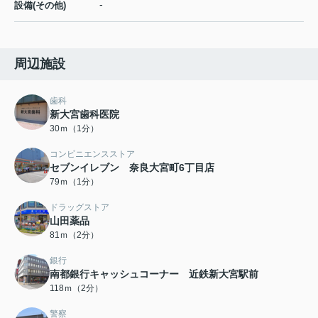
-
設備(その他)
周辺施設
歯科
新大宮歯科医院
30ｍ（1分）
コンビニエンスストア
セブンイレブン 奈良大宮町6丁目店
79ｍ（1分）
ドラッグストア
山田薬品
81ｍ（2分）
銀行
南都銀行キャッシュコーナー 近鉄新大宮駅前
118ｍ（2分）
警察