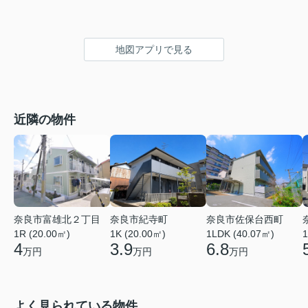
地図アプリで見る
近隣の物件
奈良市富雄北２丁目
奈良市佐保台西町
奈良市紀寺町
1R (20.00㎡)
1LDK (40.07㎡)
1
1K (20.00㎡)
4
6.8
3.9
万円
万円
万円
よく見られている物件