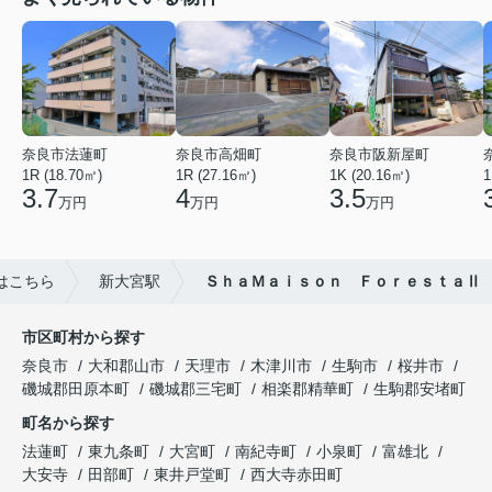
奈良市法蓮町
奈良市高畑町
奈良市阪新屋町
1R (18.70㎡)
1R (27.16㎡)
1K (20.16㎡)
1
3.7
4
3.5
万円
万円
万円
はこちら
新大宮駅
ＳｈａＭａｉｓｏｎ ＦｏｒｅｓｔａⅡ
市区町村から探す
奈良市
大和郡山市
天理市
木津川市
生駒市
桜井市
磯城郡田原本町
磯城郡三宅町
相楽郡精華町
生駒郡安堵町
町名から探す
法蓮町
東九条町
大宮町
南紀寺町
小泉町
富雄北
大安寺
田部町
東井戸堂町
西大寺赤田町