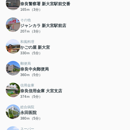
奈良警察署 新大宮駅前交番
165ｍ（3分）
その他
ジャンカラ 新大宮駅前店
207ｍ（3分）
和風料理
かごの屋 新大宮
330ｍ（5分）
郵便局
奈良中央郵便局
360ｍ（5分）
信用金庫
奈良信用金庫 大宮支店
374ｍ（5分）
総合病院
永田医院
380ｍ（5分）
スーパー