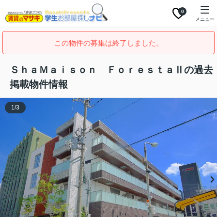
0
メニュー
この物件の募集は終了しました。
ＳｈａＭａｉｓｏｎ ＦｏｒｅｓｔａⅡの過去
掲載物件情報
1
/
3