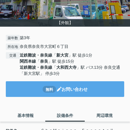
【外観】
築3年
築年数
奈良県奈良市大宮町６丁目
所在地
近鉄難波・奈良線
「
新大宮
」駅 徒歩1分
交通
関西本線
「
奈良
」駅 徒歩15分
近鉄難波・奈良線
「
大和西大寺
」駅 バス13分 奈良交通
「新大宮駅」 停歩3分
お問い合わせ
無料
基本情報
設備条件
周辺環境