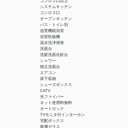
コンロ２口以上
システムキッチン
コンロ３口
オープンキッチン
バス・トイレ別
追焚機能浴室
浴室乾燥機
温水洗浄便座
洗面台
洗髪洗面化粧台
シャワー
独立洗面台
エアコン
床下収納
シューズボックス
CATV
光ファイバー
ネット使用料無料
オートロック
TVモニタ付インターホン
宅配ボックス
複層ガラス