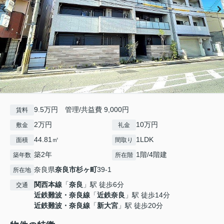
9.5万円 管理/共益費 9,000円
賃料
2万円
10万円
敷金
礼金
44.81㎡
1LDK
面積
間取り
築2年
1階/4階建
築年数
所在階
奈良県
奈良市
杉ヶ町
39-1
所在地
関西本線
「
奈良
」駅 徒歩6分
交通
近鉄難波・奈良線
「
近鉄奈良
」駅 徒歩14分
近鉄難波・奈良線
「
新大宮
」駅 徒歩20分