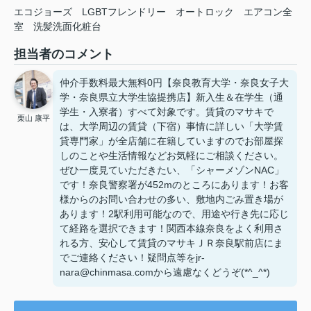
エコジョーズ
LGBTフレンドリー
オートロック
エアコン全
室
洗髪洗面化粧台
担当者のコメント
仲介手数料最大無料0円【奈良教育大学・奈良女子大
学・奈良県立大学生協提携店】新入生＆在学生（通
学生・入寮者）すべて対象です。賃貸のマサキで
栗山 康平
は、大学周辺の賃貸（下宿）事情に詳しい「大学賃
貸専門家」が全店舗に在籍していますのでお部屋探
しのことや生活情報などお気軽にご相談ください。
ぜひ一度見ていただきたい、「シャーメゾンNAC」
です！奈良警察署が452mのところにあります！お客
様からのお問い合わせの多い、敷地内ごみ置き場が
あります！2駅利用可能なので、用途や行き先に応じ
て経路を選択できます！関西本線奈良をよく利用さ
れる方、安心して賃貸のマサキＪＲ奈良駅前店にま
でご連絡ください！疑問点等をjr-
nara@chinmasa.comから遠慮なくどうぞ(*^_^*)