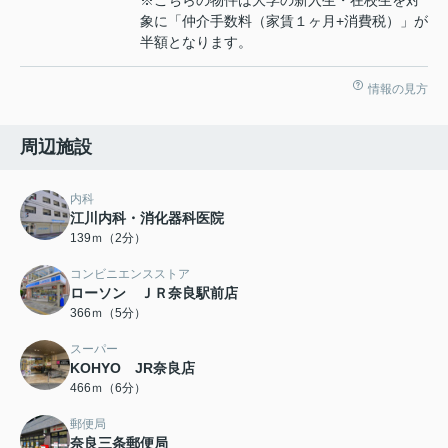
象に「仲介手数料（家賃１ヶ月+消費税）」が
半額となります。
情報の見方
周辺施設
内科
江川内科・消化器科医院
139ｍ（2分）
コンビニエンスストア
ローソン ＪＲ奈良駅前店
366ｍ（5分）
スーパー
KOHYO JR奈良店
466ｍ（6分）
郵便局
奈良三条郵便局