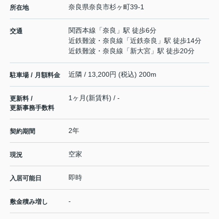
奈良県
奈良市
杉ヶ町
39-1
所在地
関西本線
「
奈良
」駅 徒歩6分
交通
近鉄難波・奈良線
「
近鉄奈良
」駅 徒歩14分
近鉄難波・奈良線
「
新大宮
」駅 徒歩20分
近隣 / 13,200円 (税込) 200m
駐車場 / 月額料金
1ヶ月(新賃料) / -
更新料 /
更新事務手数料
2年
契約期間
空家
現況
即時
入居可能日
-
敷金積み増し