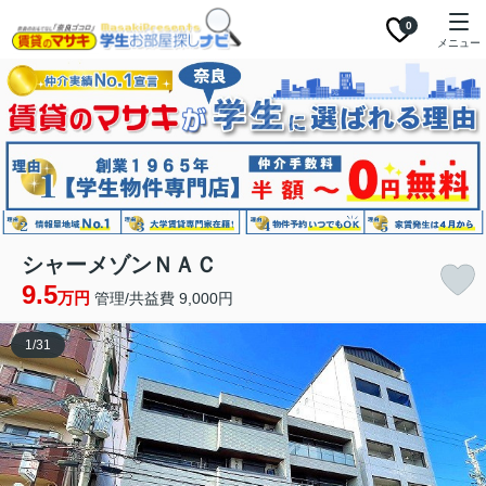
0
メニュー
シャーメゾンＮＡＣ
9.5
万円
管理/共益費 9,000円
1
/
31