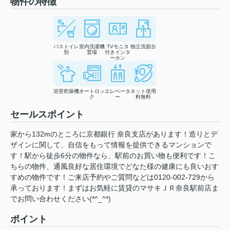
物件の特徴
バストイレ
室内洗濯機
TVモニタ
独立洗面台
別
置場
付きインタ
ーホン
浴室乾燥機
オートロッ
エレベータ
ネット使用
ク
ー
料無料
セールスポイント
家から132mのところに京都銀行 奈良支店があります！造りとデ
ザインに関して、自信をもって情報を提供できるマンションで
す！駅から徒歩6分の物件なら、駅前のお買い物も便利です！こ
ちらの物件、通風良好な居住環境でどなた様の健康にも良いおす
すめの物件です！ご来店予約やご質問などは0120-002-729から
承っております！まずはお気軽に賃貸のマサキＪＲ奈良駅前店ま
でお問い合わせください(*^_^*)
ポイント