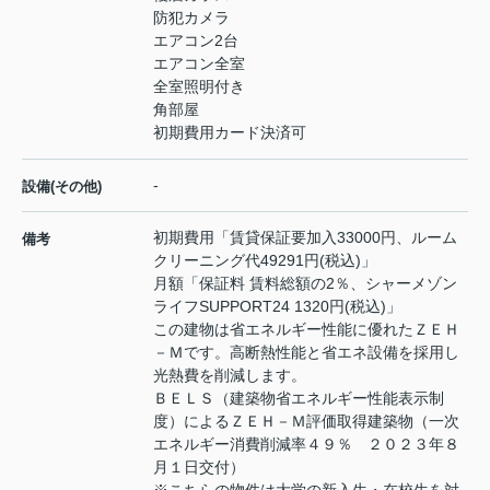
防犯カメラ
エアコン2台
エアコン全室
全室照明付き
角部屋
初期費用カード決済可
-
設備(その他)
初期費用「賃貸保証要加入33000円、ルーム
備考
クリーニング代49291円(税込)」
月額「保証料 賃料総額の2％、シャーメゾン
ライフSUPPORT24 1320円(税込)」
この建物は省エネルギー性能に優れたＺＥＨ
－Ｍです。高断熱性能と省エネ設備を採用し
光熱費を削減します。
ＢＥＬＳ（建築物省エネルギー性能表示制
度）によるＺＥＨ－Ｍ評価取得建築物（一次
エネルギー消費削減率４９％ ２０２３年８
月１日交付）
※こちらの物件は大学の新入生・在校生を対