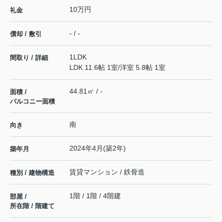
10万円
礼金
- / -
償却 / 敷引
1LDK
間取り / 詳細
LDK 11.6帖 1室
/
洋室 5.8帖 1室
44.81㎡ / -
面積 /
バルコニー面積
南
向き
2024年4月(築2年)
築年月
賃貸マンション / 鉄骨造
種別 / 建物構造
1階 / 1階 / 4階建
部屋 /
所在階 / 階建て